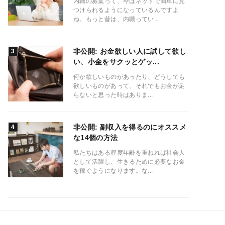
内職の募集って、今はネットで簡単に見
つけられるようになっているんですよ
ね。もっと昔は、内職ってい...
非公開: お金欲しい人に試して欲し
い、小金をサクッとゲッ...
何か欲しいものがあったり、どうしても
欲しいものがあって、それでもお金が足
らないと思った時はありま...
非公開: 副収入を得るのにオススメ
な14個の方法
私たちはある程度年齢を重ねれば社会人
として活躍し、生きるために必要なお金
を稼ぐようになります。な...