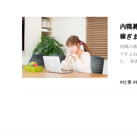
内職
稼ぎ
内職の
ですよ
た。 
もして
仕事