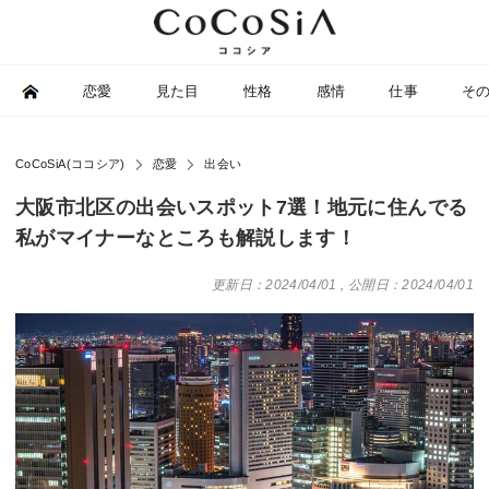
恋愛
見た目
性格
感情
仕事
そ
CoCoSiA(ココシア)
恋愛
出会い
大阪市北区の出会いスポット7選！地元に住んでる
私がマイナーなところも解説します！
更新日：2024/04/01
,
公開日：2024/04/01