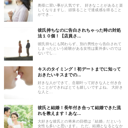
奥様に習い事が人気です。 好きなことがあると楽
しくなりますし、頑張ることで達成感を得ること
ができ...
彼氏持ちなのに告白されちゃった時の対処
法１０個！【店員さ...
彼氏持ちにも関わらず、別の男性から告白されて
しまったという経験がある女性は案外多いのでは
ないでし...
キスのタイミング！初デートまでに知って
おきたいキスまでの...
好きな人ができて、念願叶って好きな人と付き合
うことができればとても嬉しいですよね。 大好き
な人と...
彼氏と結婚！長年付き合って結婚できた流
れを教えます！あな...
大好きな彼氏との将来の目標は「結婚」だという
女性も多いと思います。 ただ、結婚となるとなか