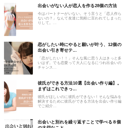
出会いがない人が恋人を作る28個の方法
今はパートナーがいない。そう言うと「恋人作ら
ないの？」なんて友達に気軽に言われてしまった
りして。...
恋がしたい時にやると願いが叶う、12個の
出会い引き寄せテ...
「恋がしたい！！」そんな風に思う人はきっと多
いはず。でも恋愛って大人になるにつれ出会いの
チャンス...
彼氏ができる方法10選【出会い作り編】。
まずはこれできっ...
彼氏がほしいのに彼氏ができない！そんな悩みを
解決するために彼氏ができる方法を出会い作り編
でご紹介...
出会いと別れを繰り返すことで学べる８個
の大切なこと