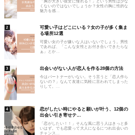
「胸が大きい彼女に憧れる！」という男性は少な
くないのではないでしょうか？女性の胸に性的な
魅力を感...
可愛い子はどこにいる？女の子が多く集ま
る場所12選
可愛い女の子が嫌いな人はいないでしょう。男性
であれば、「こんな女性とお付き合いできたらな
ぁ」とか...
出会いがない人が恋人を作る28個の方法
今はパートナーがいない。そう言うと「恋人作ら
ないの？」なんて友達に気軽に言われてしまった
りして。...
恋がしたい時にやると願いが叶う、12個の
出会い引き寄せテ...
「恋がしたい！！」そんな風に思う人はきっと多
いはず。でも恋愛って大人になるにつれ出会いの
チャンス...