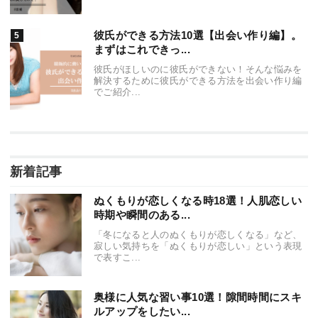
彼氏ができる方法10選【出会い作り編】。
まずはこれできっ...
彼氏がほしいのに彼氏ができない！そんな悩みを
解決するために彼氏ができる方法を出会い作り編
でご紹介...
新着記事
ぬくもりが恋しくなる時18選！人肌恋しい
時期や瞬間のある...
「冬になると人のぬくもりが恋しくなる」など、
寂しい気持ちを「ぬくもりが恋しい」という表現
で表すこ...
奥様に人気な習い事10選！隙間時間にスキ
ルアップをしたい...