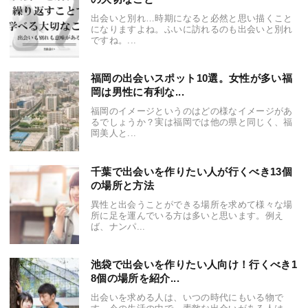
出会いと別れ…時期になると必然と思い描くこと
になりますよね。ふいに訪れるのも出会いと別れ
ですね。...
福岡の出会いスポット10選。女性が多い福
岡は男性に有利な...
福岡のイメージというのはどの様なイメージがあ
るでしょうか？実は福岡では他の県と同じく、福
岡美人と...
千葉で出会いを作りたい人が行くべき13個
の場所と方法
異性と出会うことができる場所を求めて様々な場
所に足を運んでいる方は多いと思います。例え
ば、ナンパ...
池袋で出会いを作りたい人向け！行くべき1
8個の場所を紹介...
出会いを求める人は、いつの時代にもいる物で