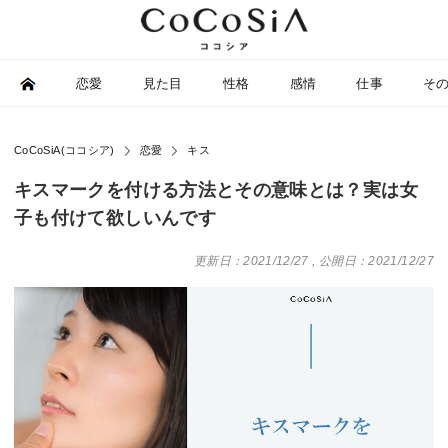
恋愛
見た目
性格
感情
仕事
そ
CoCoSiA(ココシア)
恋愛
キス
キスマークを付ける方法とその意味とは？実は女
子も付けて欲しいんです
更新日：2021/12/27
,
公開日：2021/12/27