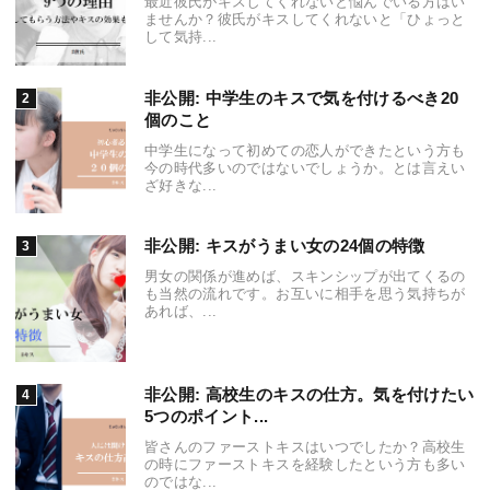
最近彼氏がキスしてくれないと悩んでいる方はい
ませんか？彼氏がキスしてくれないと「ひょっと
して気持...
非公開: 中学生のキスで気を付けるべき20
個のこと
中学生になって初めての恋人ができたという方も
今の時代多いのではないでしょうか。とは言えい
ざ好きな...
非公開: キスがうまい女の24個の特徴
男女の関係が進めば、スキンシップが出てくるの
も当然の流れです。お互いに相手を思う気持ちが
あれば、...
非公開: 高校生のキスの仕方。気を付けたい
5つのポイント...
皆さんのファーストキスはいつでしたか？高校生
の時にファーストキスを経験したという方も多い
のではな...