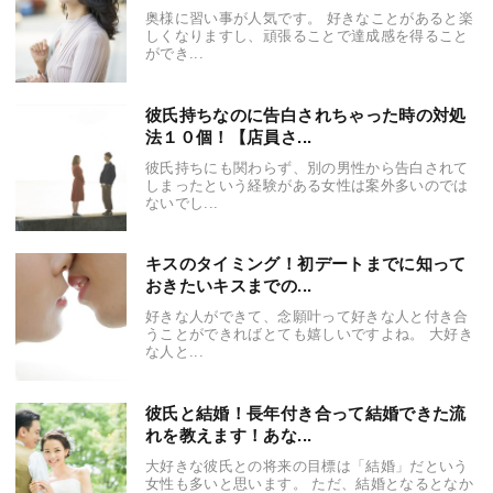
奥様に習い事が人気です。 好きなことがあると楽
しくなりますし、頑張ることで達成感を得ること
ができ...
彼氏持ちなのに告白されちゃった時の対処
法１０個！【店員さ...
彼氏持ちにも関わらず、別の男性から告白されて
しまったという経験がある女性は案外多いのでは
ないでし...
キスのタイミング！初デートまでに知って
おきたいキスまでの...
好きな人ができて、念願叶って好きな人と付き合
うことができればとても嬉しいですよね。 大好き
な人と...
彼氏と結婚！長年付き合って結婚できた流
れを教えます！あな...
大好きな彼氏との将来の目標は「結婚」だという
女性も多いと思います。 ただ、結婚となるとなか