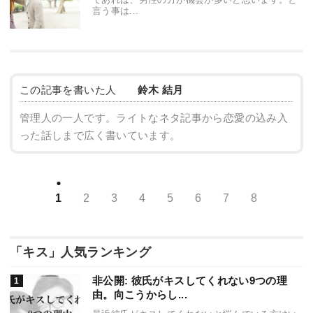
言う事は...
この記事を書いた人
鈴木 結月
管理人の一人です。ライトなネタ記事から恋愛の込み入
った話しまで広く書いています。
1
2
3
4
5
6
7
8
「キス」人気ランキング
非公開: 彼氏がキスしてくれない9つの理
由。向こうからし...