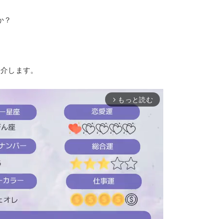
か？
。
紹介します。
もっと読む
arrow_forward_ios