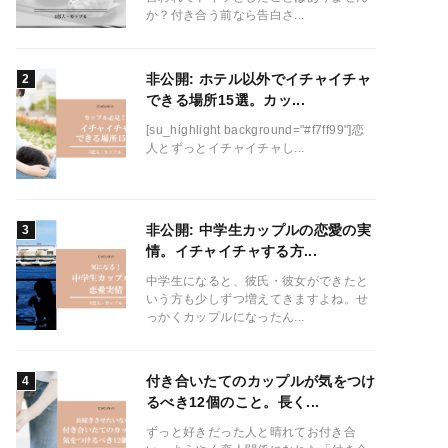
か？付き合う前なら告白さ...
非公開: ホテル以外でイチャイチャ
できる場所15選。カッ...
[su_highlight background="#f7ff99"]恋
人とずっとイチャイチャし...
非公開: 中学生カップルの恋愛の実
情。イチャイチャする方...
中学生になると、彼氏・彼女ができたと
いう方も少しずつ増えてきますよね。せ
っかくカップルになったん...
付き合いたてのカップルが気をつけ
るべき12個のこと。長く...
ずっと好きだった人と晴れてお付き合