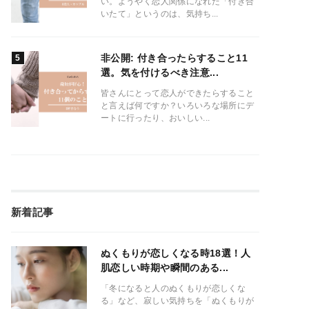
い。ようやく恋人関係になれた「付き合
いたて」というのは、気持ち...
非公開: 付き合ったらすること11
選。気を付けるべき注意...
皆さんにとって恋人ができたらすること
と言えば何ですか？いろいろな場所にデ
ートに行ったり、おいしい...
新着記事
ぬくもりが恋しくなる時18選！人
肌恋しい時期や瞬間のある...
「冬になると人のぬくもりが恋しくな
る」など、寂しい気持ちを「ぬくもりが