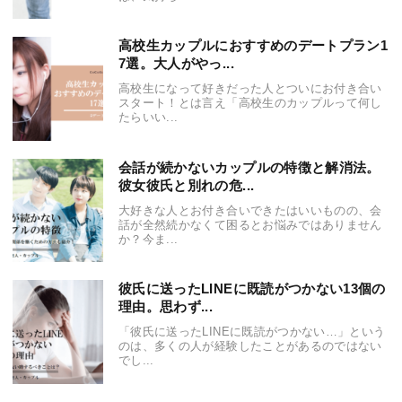
高校生カップルにおすすめのデートプラン1
7選。大人がやっ...
高校生になって好きだった人とついにお付き合い
スタート！とは言え「高校生のカップルって何し
たらいい...
会話が続かないカップルの特徴と解消法。
彼女彼氏と別れの危...
大好きな人とお付き合いできたはいいものの、会
話が全然続かなくて困るとお悩みではありません
か？今ま...
彼氏に送ったLINEに既読がつかない13個の
理由。思わず...
「彼氏に送ったLINEに既読がつかない…」という
のは、多くの人が経験したことがあるのではない
でし...