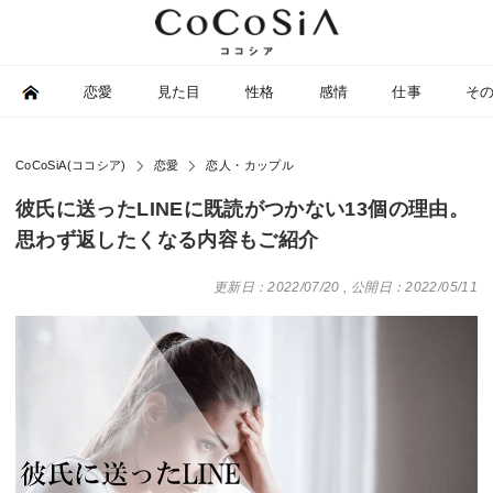
恋愛
見た目
性格
感情
仕事
そ
CoCoSiA(ココシア)
恋愛
恋人・カップル
彼氏に送ったLINEに既読がつかない13個の理由。
思わず返したくなる内容もご紹介
更新日：2022/07/20
,
公開日：2022/05/11