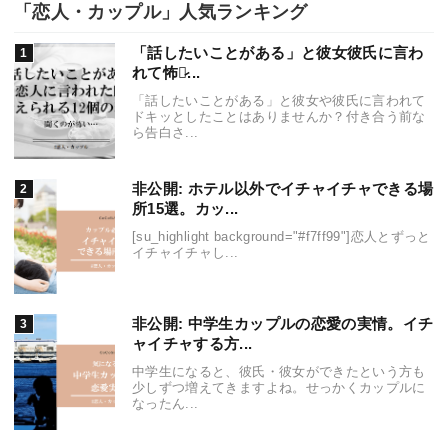
「恋人・カップル」人気ランキング
「話したいことがある」と彼女彼氏に言わ
れて怖い̷...
「話したいことがある」と彼女や彼氏に言われて
ドキッとしたことはありませんか？付き合う前な
ら告白さ...
非公開: ホテル以外でイチャイチャできる場
所15選。カッ...
[su_highlight background="#f7ff99"]恋人とずっと
イチャイチャし...
非公開: 中学生カップルの恋愛の実情。イチ
ャイチャする方...
中学生になると、彼氏・彼女ができたという方も
少しずつ増えてきますよね。せっかくカップルに
なったん...