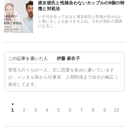
彼女彼氏と性格合わないカップルの8個の特
徴と対処法
いざ付き合ってみると彼女彼氏と性格が合わない
と感じることもありますよね。それが別れの原因
になるこ...
この記事を書いた人
伊藤 麻衣子
管理人のうちの一人、主に恋愛を多めに書いています
が、メンタル系から仕事系、人間関係まで自分の幅広く
発信してます。
1
2
3
4
5
6
7
8
9
10