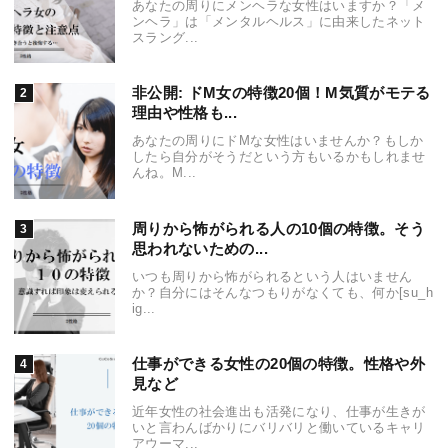
あなたの周りにメンヘラな女性はいますか？「メ
ンヘラ」は「メンタルヘルス」に由来したネット
スラング...
非公開: ドM女の特徴20個！M気質がモテる
理由や性格も...
あなたの周りにドMな女性はいませんか？もしか
したら自分がそうだという方もいるかもしれませ
んね。M...
周りから怖がられる人の10個の特徴。そう
思われないための...
いつも周りから怖がられるという人はいません
か？自分にはそんなつもりがなくても、何か[su_h
ig...
仕事ができる女性の20個の特徴。性格や外
見など
近年女性の社会進出も活発になり、仕事が生きが
いと言わんばかりにバリバリと働いているキャリ
アウーマ...