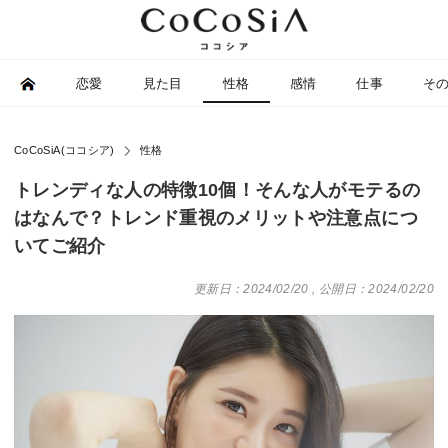
恋愛
見た目
性格
感情
仕事
そ
CoCoSiA(ココシア)
性格
トレンディな人の特徴10個！そんな人がモテるの
はなんで？トレンド重視のメリットや注意点につ
いてご紹介
更新日：2024/02/20
,
公開日：2024/02/20