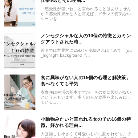
仕事9選とその理由...
「感受性が強いね」と言われることはありません
か？感受性豊かな人と言えば、ドラマの何気ない
シーンを...
ノンセクシャルな人の10個の特徴とカミン
グアウトされた時...
近頃では世界的にLGBTが認知されはじめて、[su
_highlight background="...
食に興味がない人の15個の心理と解決策。
食べなくても平気...
衣食住は生活の基本ですが、その食に興味がない
という人もいます。多くの人が食事を楽しみにし
ているこ...
小動物みたいと言われる女の子の16個の特
徴。好かれる理由...
人は誰しも小さくて可愛いものに惹かれがち。そ