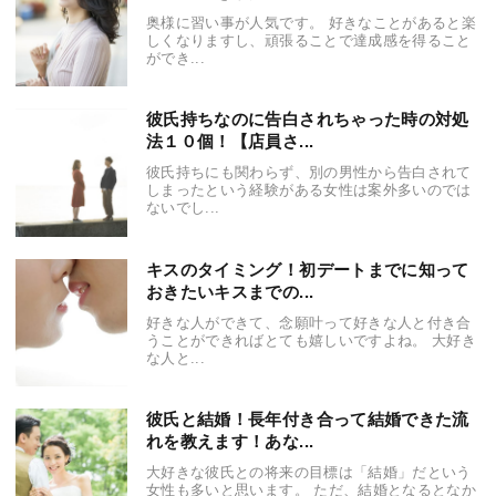
奥様に習い事が人気です。 好きなことがあると楽
しくなりますし、頑張ることで達成感を得ること
ができ...
彼氏持ちなのに告白されちゃった時の対処
法１０個！【店員さ...
彼氏持ちにも関わらず、別の男性から告白されて
しまったという経験がある女性は案外多いのでは
ないでし...
キスのタイミング！初デートまでに知って
おきたいキスまでの...
好きな人ができて、念願叶って好きな人と付き合
うことができればとても嬉しいですよね。 大好き
な人と...
彼氏と結婚！長年付き合って結婚できた流
れを教えます！あな...
大好きな彼氏との将来の目標は「結婚」だという
女性も多いと思います。 ただ、結婚となるとなか