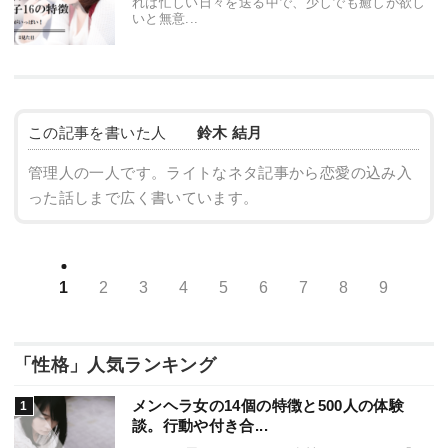
れは忙しい日々を送る中で、少しでも癒しが欲し
いと無意...
この記事を書いた人
鈴木 結月
管理人の一人です。ライトなネタ記事から恋愛の込み入
った話しまで広く書いています。
1
2
3
4
5
6
7
8
9
「性格」人気ランキング
メンヘラ女の14個の特徴と500人の体験
談。行動や付き合...