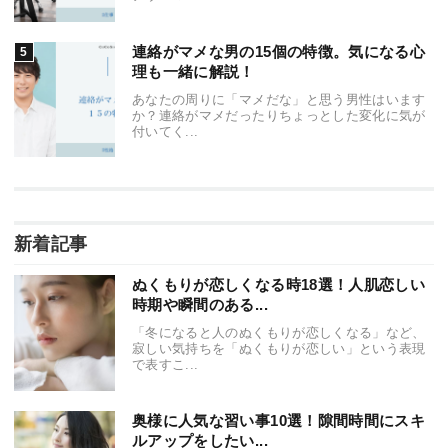
連絡がマメな男の15個の特徴。気になる心
理も一緒に解説！
あなたの周りに「マメだな」と思う男性はいます
か？連絡がマメだったりちょっとした変化に気が
付いてく...
新着記事
ぬくもりが恋しくなる時18選！人肌恋しい
時期や瞬間のある...
「冬になると人のぬくもりが恋しくなる」など、
寂しい気持ちを「ぬくもりが恋しい」という表現
で表すこ...
奥様に人気な習い事10選！隙間時間にスキ
ルアップをしたい...