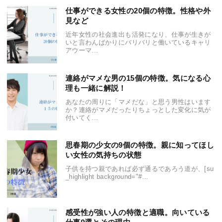
仕事ができる女性の20個の特徴。性格や外
見など
近年女性の社会進出も活発になり、仕事が生きが
いと言わんばかりにバリバリと働いているキャリ
アウーマ...
連絡がマメな男の15個の特徴。気になる心
理も一緒に解説！
あなたの周りに「マメだな」と思う男性はいます
か？連絡がマメだったりちょっとした変化に気が
付いてく...
思春期の少女の9個の特徴。親に知ってほし
い女性の気持ちの状態
子供を持つ親であれば必ず通るであろう道が、[su
_highlight background="#...
感受性が強い人の特徴と適職。向いている