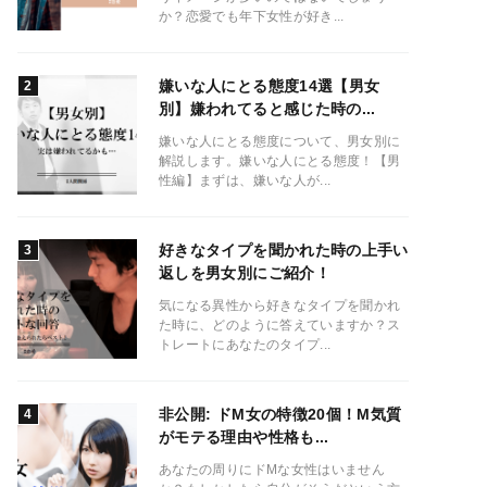
か？恋愛でも年下女性が好き...
嫌いな人にとる態度14選【男女
別】嫌われてると感じた時の...
嫌いな人にとる態度について、男女別に
解説します。嫌いな人にとる態度！【男
性編】まずは、嫌いな人が...
好きなタイプを聞かれた時の上手い
返しを男女別にご紹介！
気になる異性から好きなタイプを聞かれ
た時に、どのように答えていますか？ス
トレートにあなたのタイプ...
非公開: ドM女の特徴20個！M気質
がモテる理由や性格も...
あなたの周りにドMな女性はいません