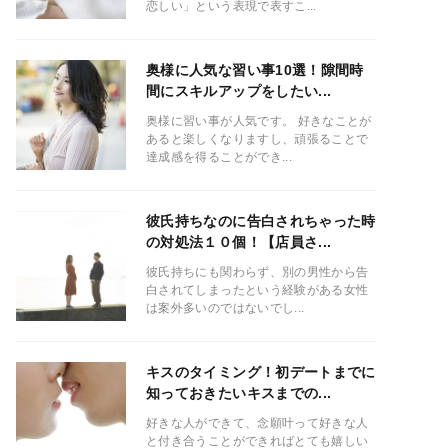
恋しい」という表現で表すこ...
奥様に人気な習い事10選！隙間時
間にスキルアップをしたい...
奥様に習い事が人気です。 好きなことが
あると楽しくなりますし、頑張ることで
達成感を得ることができ...
彼氏持ちなのに告白されちゃった時
の対処法１０個！【店員さ...
彼氏持ちにも関わらず、別の男性から告
白されてしまったという経験がある女性
は案外多いのではないでし...
キスのタイミング！初デートまでに
知っておきたいキスまでの...
好きな人ができて、念願叶って好きな人
と付き合うことができればとても嬉しい