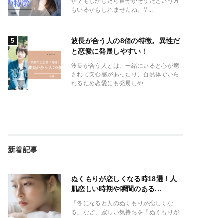
か？もしかしたら自分がそうだという方
もいるかもしれませんね。M...
波長が合う人の8個の特徴。異性だ
と恋愛に発展しやすい！
波長が合う人とは、一緒にいると心が癒
されて安心感があったり、自然体でいら
れるため恋愛にも発展しや...
新着記事
ぬくもりが恋しくなる時18選！人
肌恋しい時期や瞬間のある...
「冬になると人のぬくもりが恋しくな
る」など、寂しい気持ちを「ぬくもりが