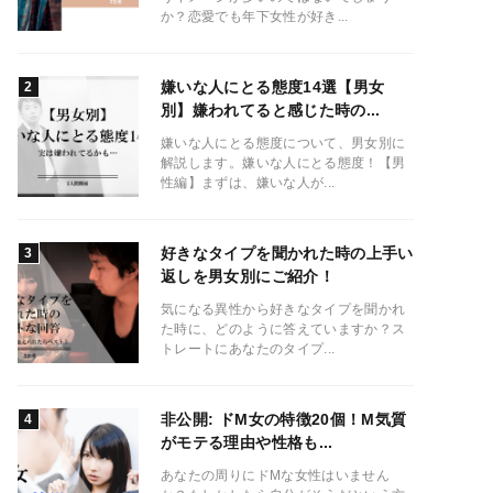
か？恋愛でも年下女性が好き...
嫌いな人にとる態度14選【男女
別】嫌われてると感じた時の...
嫌いな人にとる態度について、男女別に
解説します。嫌いな人にとる態度！【男
性編】まずは、嫌いな人が...
好きなタイプを聞かれた時の上手い
返しを男女別にご紹介！
気になる異性から好きなタイプを聞かれ
た時に、どのように答えていますか？ス
トレートにあなたのタイプ...
非公開: ドM女の特徴20個！M気質
がモテる理由や性格も...
あなたの周りにドMな女性はいません