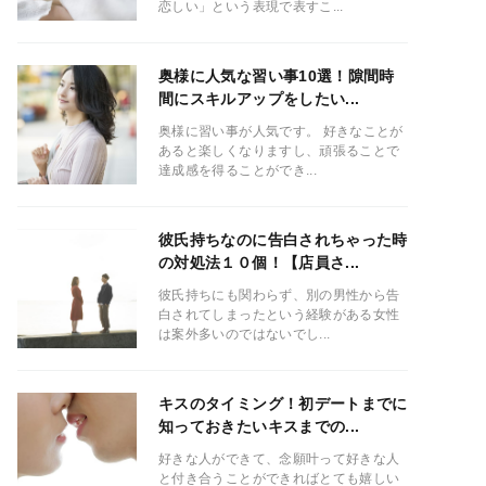
恋しい」という表現で表すこ...
奥様に人気な習い事10選！隙間時
間にスキルアップをしたい...
奥様に習い事が人気です。 好きなことが
あると楽しくなりますし、頑張ることで
達成感を得ることができ...
彼氏持ちなのに告白されちゃった時
の対処法１０個！【店員さ...
彼氏持ちにも関わらず、別の男性から告
白されてしまったという経験がある女性
は案外多いのではないでし...
キスのタイミング！初デートまでに
知っておきたいキスまでの...
好きな人ができて、念願叶って好きな人
と付き合うことができればとても嬉しい