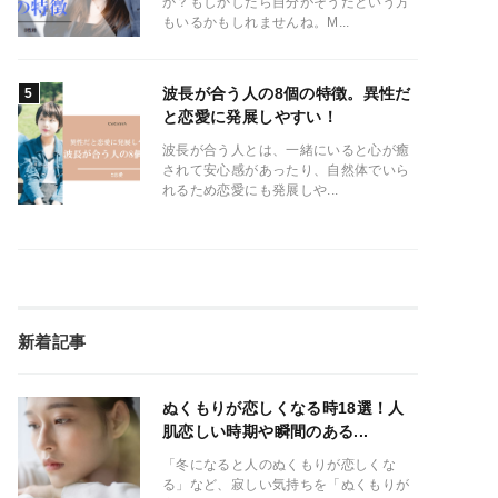
か？もしかしたら自分がそうだという方
もいるかもしれませんね。M...
波長が合う人の8個の特徴。異性だ
と恋愛に発展しやすい！
波長が合う人とは、一緒にいると心が癒
されて安心感があったり、自然体でいら
れるため恋愛にも発展しや...
新着記事
ぬくもりが恋しくなる時18選！人
肌恋しい時期や瞬間のある...
「冬になると人のぬくもりが恋しくな
る」など、寂しい気持ちを「ぬくもりが