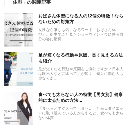
「体型」の関連記事
おばさん体型になる人の12個の特徴！なら
ないための対策方...
女性なら誰しも気になるワード「おばさん体
型」。街中でふと見たショーウィンドウに映る自
分の姿に驚愕...
足が短くなる行動や原因。長く見える方法
も紹介
足が短くなる行動や原因をご存知ですか？日本人
は欧米人などに比べて足が短く、短足に悩む人も
少なくあ...
食べても太らない人の特徴【男女別】健康
的に太るための方法...
「食べるとすぐ太ってしまう…」と毎日ダイエッ
トに取り組んでいる方からすると、食べても太ら
ない体質...