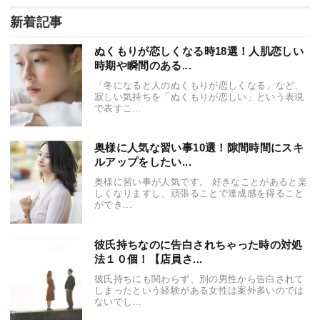
新着記事
ぬくもりが恋しくなる時18選！人肌恋しい
時期や瞬間のある...
「冬になると人のぬくもりが恋しくなる」など、
寂しい気持ちを「ぬくもりが恋しい」という表現
で表すこ...
奥様に人気な習い事10選！隙間時間にスキ
ルアップをしたい...
奥様に習い事が人気です。 好きなことがあると楽
しくなりますし、頑張ることで達成感を得ること
ができ...
彼氏持ちなのに告白されちゃった時の対処
法１０個！【店員さ...
彼氏持ちにも関わらず、別の男性から告白されて
しまったという経験がある女性は案外多いのでは
ないでし...