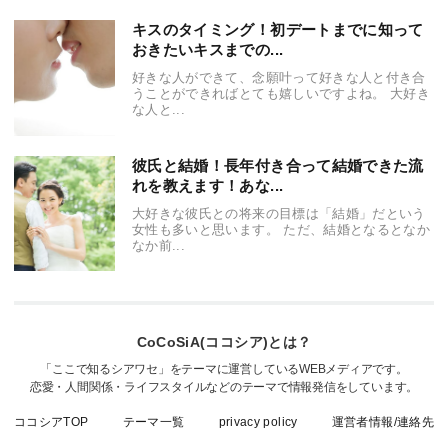
キスのタイミング！初デートまでに知って
おきたいキスまでの...
好きな人ができて、念願叶って好きな人と付き合
うことができればとても嬉しいですよね。 大好き
な人と...
彼氏と結婚！長年付き合って結婚できた流
れを教えます！あな...
大好きな彼氏との将来の目標は「結婚」だという
女性も多いと思います。 ただ、結婚となるとなか
なか前...
CoCoSiA(ココシア)とは？
「ここで知るシアワセ」をテーマに運営しているWEBメディアです。
恋愛・人間関係・ライフスタイルなどのテーマで情報発信をしています。
ココシアTOP
テーマ一覧
privacy policy
運営者情報/連絡先