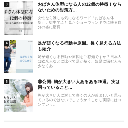
おばさん体型になる人の12個の特徴！なら
ないための対策方...
女性なら誰しも気になるワード「おばさん体
型」。街中でふと見たショーウィンドウに映る自
分の姿に驚愕...
足が短くなる行動や原因。長く見える方法
も紹介
足が短くなる行動や原因をご存知ですか？日本人
は欧米人などに比べて足が短く、短足に悩む人も
少なくあ...
非公開: 胸が大きい人あるある25選。実は
困っていること...
胸が大きい人に対して多くの人が羨ましいと思っ
ているのではないでしょうか？しかし実際にはコ
ンプレッ...