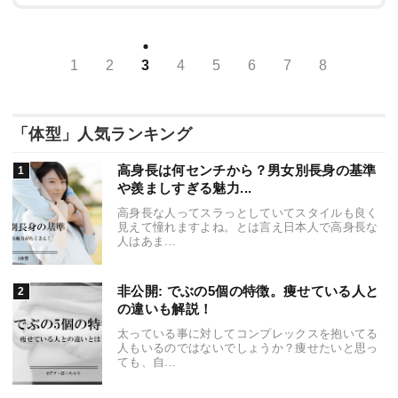
1
2
3
4
5
6
7
8
「体型」人気ランキング
高身長は何センチから？男女別長身の基準
や羨ましすぎる魅力...
高身長な人ってスラっとしていてスタイルも良く
見えて憧れますよね。とは言え日本人で高身長な
人はあま...
非公開: でぶの5個の特徴。痩せている人と
の違いも解説！
太っている事に対してコンプレックスを抱いてる
人もいるのではないでしょうか？痩せたいと思っ
ても、自...