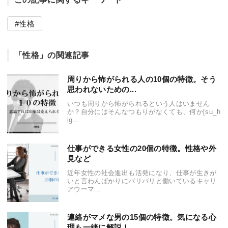
性格
「性格」の関連記事
周りから怖がられる人の10個の特徴。そう
思われないための...
いつも周りから怖がられるという人はいません
か？自分にはそんなつもりがなくても、何か[su_h
ig...
仕事ができる女性の20個の特徴。性格や外
見など
近年女性の社会進出も活発になり、仕事が生きが
いと言わんばかりにバリバリと働いているキャリ
アウーマ...
連絡がマメな男の15個の特徴。気になる心
理も一緒に解説！