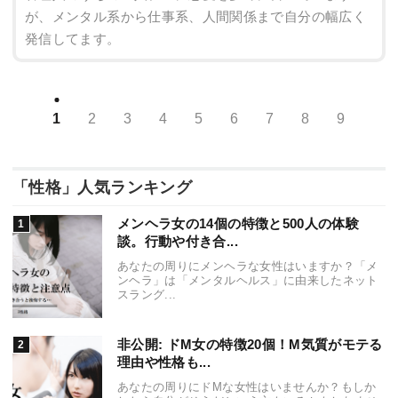
が、メンタル系から仕事系、人間関係まで自分の幅広く
発信してます。
1
2
3
4
5
6
7
8
9
「性格」人気ランキング
メンヘラ女の14個の特徴と500人の体験
談。行動や付き合...
あなたの周りにメンヘラな女性はいますか？「メ
ンヘラ」は「メンタルヘルス」に由来したネット
スラング...
非公開: ドM女の特徴20個！M気質がモテる
理由や性格も...
あなたの周りにドMな女性はいませんか？もしか