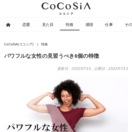
恋愛
見た目
性格
感情
仕事
そ
CoCoSiA(ココシア)
性格
パワフルな女性の見習うべき6個の特徴
更新日：2022/07/13
,
公開日：2022/07/13