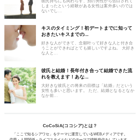
彼氏持ちにも関わらず、別の男性から告白されて
しまったという経験がある女性は案外多いのでは
ないでし...
キスのタイミング！初デートまでに知って
おきたいキスまでの...
好きな人ができて、念願叶って好きな人と付き合
うことができればとても嬉しいですよね。 大好き
な人と...
彼氏と結婚！長年付き合って結婚できた流
れを教えます！あな...
大好きな彼氏との将来の目標は「結婚」だという
女性も多いと思います。 ただ、結婚となるとなか
なか前...
CoCoSiA(ココシア)とは？
「ここで知るシアワセ」をテーマに運営しているWEBメディアです。
恋愛・人間関係・ライフスタイルなどのテーマで情報発信をしています。