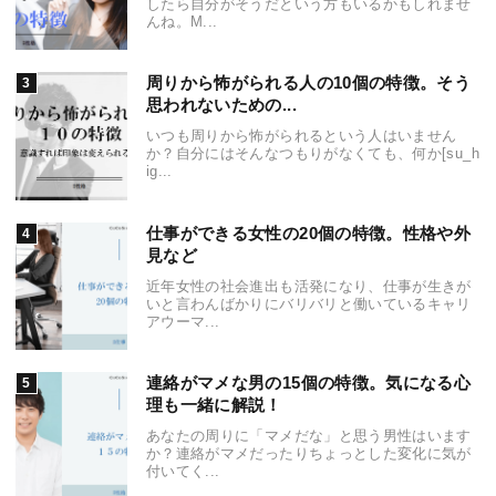
したら自分がそうだという方もいるかもしれませ
んね。M...
周りから怖がられる人の10個の特徴。そう
思われないための...
いつも周りから怖がられるという人はいません
か？自分にはそんなつもりがなくても、何か[su_h
ig...
仕事ができる女性の20個の特徴。性格や外
見など
近年女性の社会進出も活発になり、仕事が生きが
いと言わんばかりにバリバリと働いているキャリ
アウーマ...
連絡がマメな男の15個の特徴。気になる心
理も一緒に解説！
あなたの周りに「マメだな」と思う男性はいます
か？連絡がマメだったりちょっとした変化に気が
付いてく...