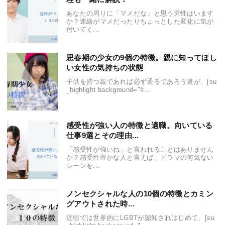
あなたの周りに「マメだな」と思う男性はいます
か？連絡がマメだったりちょっとした変化に気が
付いてく...
思春期の少女の9個の特徴。親に知ってほし
い女性の気持ちの状態
子供を持つ親であれば必ず通るであろう道が、[su
_highlight background="#...
感受性が強い人の特徴と適職。向いている
仕事9選とその理由...
「感受性が強いね」と言われることはありません
か？感受性豊かな人と言えば、ドラマの何気ない
シーンを...
ノンセクシャルな人の10個の特徴とカミン
グアウトされた時...
近頃では世界的にLGBTが認知されはじめて、[su