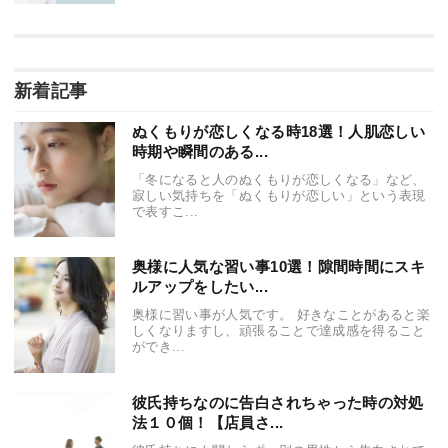
新着記事
ぬくもりが恋しくなる時18選！人肌恋しい
時期や瞬間のある...
「冬になると人のぬくもりが恋しくなる」など、
寂しい気持ちを「ぬくもりが恋しい」という表現
で表すこ...
奥様に人気な習い事10選！隙間時間にスキ
ルアップをしたい...
奥様に習い事が人気です。 好きなことがあると楽
しくなりますし、頑張ることで達成感を得ること
ができ...
彼氏持ちなのに告白されちゃった時の対処
法１０個！【店員さ...