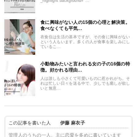
_highlight background="...
食に興味がない人の15個の心理と解決策。
食べなくても平気...
衣食住は生活の基本ですが、その食に興味がない
という人もいます。多くの人が食事を楽しみにし
ているこ...
小動物みたいと言われる女の子の16個の特
徴。好かれる理由...
人は誰しも小さくて可愛いものに惹かれがち。そ
れは忙しい日々を送る中で、少しでも癒しが欲し
いと無意...
この記事を書いた人
伊藤 麻衣子
管理人のうちの一人、主に恋愛を多めに書いています