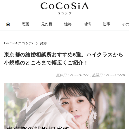
恋愛
見た目
性格
感情
仕事
そ
CoCoSiA(ココシア)
結婚
東京都の結婚相談所おすすめ6選。ハイクラスから
小規模のところまで幅広くご紹介！
更新日：2022/10/27
,
公開日：2022/06/20