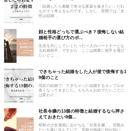
「結婚したら素敵で幸せな家庭を築きたい」だれ
もがそう考えるものです。しかし、世間では「女
性は結婚...
顔と性格どっちで選ぶべき？後悔しない結
婚相手の選び方のポ...
生涯を共にしていくたった一人のパートナーとな
る結婚相手。ですから、ここは慎重に相手を選び
たいとこ...
できちゃった結婚をした人が後で後悔する1
9個のこと
現在の結婚で、できちゃった結婚するカップルが
多くなってきました。もちろんおめでたいことに
は変わり...
社長令嬢の13個の特徴と結婚するなら押さ
えておきたい9個...
昭和の少女漫画に出がちな「社長令嬢」。宮殿み
たいな家に住んでいて、学校や地域に顔が効い