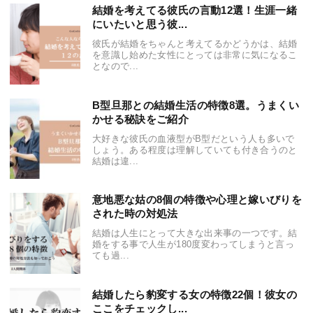
結婚を考えてる彼氏の言動12選！生涯一緒
にいたいと思う彼...
彼氏が結婚をちゃんと考えてるかどうかは、結婚
を意識し始めた女性にとっては非常に気になるこ
となので...
B型旦那との結婚生活の特徴8選。うまくい
かせる秘訣をご紹介
大好きな彼氏の血液型がB型だという人も多いで
しょう。ある程度は理解していても付き合うのと
結婚は違...
意地悪な姑の8個の特徴や心理と嫁いびりを
された時の対処法
結婚は人生にとって大きな出来事の一つです。結
婚をする事で人生が180度変わってしまうと言っ
ても過...
結婚したら豹変する女の特徴22個！彼女の
ここをチェックし...