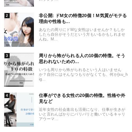
非公開: ドM女の特徴20個！M気質がモテる
理由や性格も...
あなたの周りにドMな女性はいませんか？もしか
したら自分がそうだという方もいるかもしれませ
んね。M...
周りから怖がられる人の10個の特徴。そう
思われないための...
いつも周りから怖がられるという人はいません
か？自分にはそんなつもりがなくても、何か[su_h
ig...
仕事ができる女性の20個の特徴。性格や外
見など
近年女性の社会進出も活発になり、仕事が生きが
いと言わんばかりにバリバリと働いているキャリ
アウーマ...