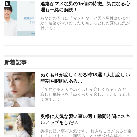
連絡がマメな男の15個の特徴。気になる心
理も一緒に解説！
あなたの周りに「マメだな」と思う男性はいます
か？連絡がマメだったりちょっとした変化に気が
付いてく...
新着記事
ぬくもりが恋しくなる時18選！人肌恋しい
時期や瞬間のある...
「冬になると人のぬくもりが恋しくなる」など、
寂しい気持ちを「ぬくもりが恋しい」という表現
で表すこ...
奥様に人気な習い事10選！隙間時間にスキ
ルアップをしたい...
奥様に習い事が人気です。 好きなことがあると楽
しくなりますし、頑張ることで達成感を得ること