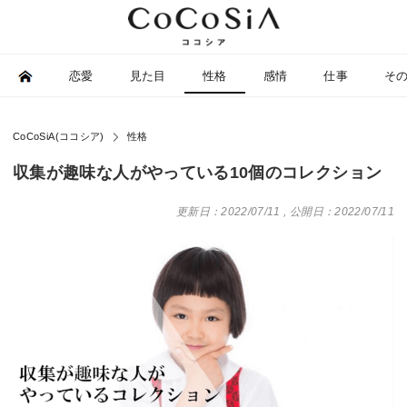
恋愛
見た目
性格
感情
仕事
そ
CoCoSiA(ココシア)
性格
収集が趣味な人がやっている10個のコレクション
更新日：2022/07/11
,
公開日：2022/07/11