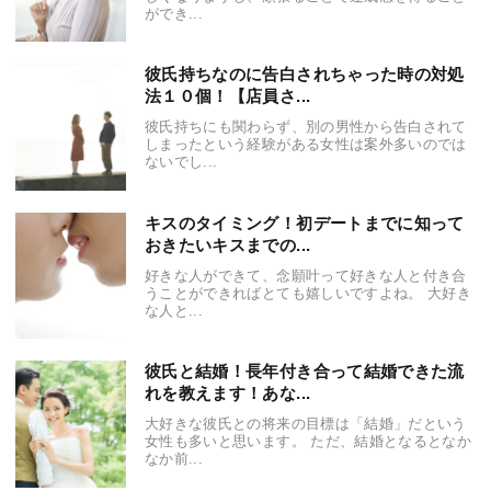
ができ...
彼氏持ちなのに告白されちゃった時の対処
法１０個！【店員さ...
彼氏持ちにも関わらず、別の男性から告白されて
しまったという経験がある女性は案外多いのでは
ないでし...
キスのタイミング！初デートまでに知って
おきたいキスまでの...
好きな人ができて、念願叶って好きな人と付き合
うことができればとても嬉しいですよね。 大好き
な人と...
彼氏と結婚！長年付き合って結婚できた流
れを教えます！あな...
大好きな彼氏との将来の目標は「結婚」だという
女性も多いと思います。 ただ、結婚となるとなか
なか前...