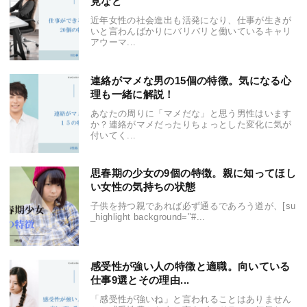
見など
近年女性の社会進出も活発になり、仕事が生きが
いと言わんばかりにバリバリと働いているキャリ
アウーマ...
連絡がマメな男の15個の特徴。気になる心
理も一緒に解説！
あなたの周りに「マメだな」と思う男性はいます
か？連絡がマメだったりちょっとした変化に気が
付いてく...
思春期の少女の9個の特徴。親に知ってほし
い女性の気持ちの状態
子供を持つ親であれば必ず通るであろう道が、[su
_highlight background="#...
感受性が強い人の特徴と適職。向いている
仕事9選とその理由...
「感受性が強いね」と言われることはありません