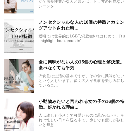
か？感受性豊かな人と言えば、ドラマの何気ない
シーンを...
ノンセクシャルな人の10個の特徴とカミン
グアウトされた時...
近頃では世界的にLGBTが認知されはじめて、[su
_highlight background="...
食に興味がない人の15個の心理と解決策。
食べなくても平気...
衣食住は生活の基本ですが、その食に興味がない
という人もいます。多くの人が食事を楽しみにし
ているこ...
小動物みたいと言われる女の子の16個の特
徴。好かれる理由...
人は誰しも小さくて可愛いものに惹かれがち。そ
れは忙しい日々を送る中で、少しでも癒しが欲し
いと無意...