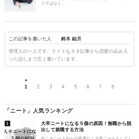
トではなく...
この記事を書いた人
鈴木 結月
管理人の一人です。ライトなネタ記事から恋愛の込み入
った話しまで広く書いています。
1
2
3
4
5
6
7
8
「ニート」人気ランキング
大卒ニートになる５個の原因！無職から脱
出して就職する方法
今こそニートからの卒業だ！大卒ニートとしてく