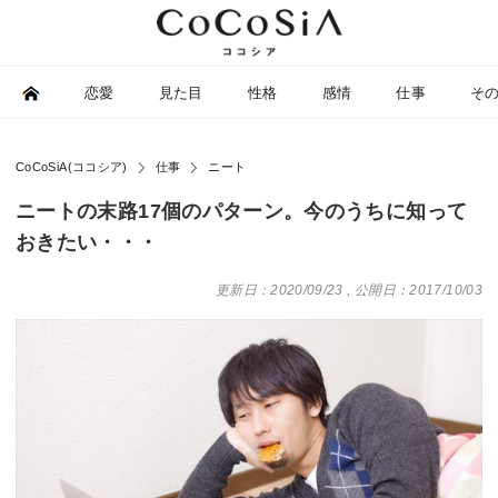
恋愛
見た目
性格
感情
仕事
そ
CoCoSiA(ココシア)
仕事
ニート
ニートの末路17個のパターン。今のうちに知って
おきたい・・・
更新日：2020/09/23
,
公開日：2017/10/03