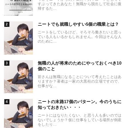
すぶってきたあなた！無職から脱出して社会に復
帰するた...
ニートでも就職しやすい5個の職業とは？
ニートをしているけど、そろそろ働きたいと思っ
ている人もいるかもしれません。今回はそんな人
のために...
無職の人が将来のためにやっておくべき10
個のこと
皆さんは無職になることについて考えたことはあ
りますか？著者は一家の大黒柱の立場ですので、
仕事がな...
ニートの末路17個のパターン。今のうちに
知っておきたい・・・
ニートにはなりたくない、と思う人も多いのでは
ないでしょうか？仮に仕事をしている場所が倒産
をしたり...