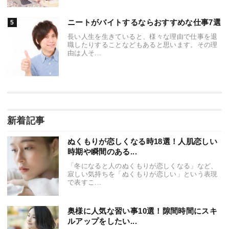
ニートがバイトするならおすすめな仕事7選
長い人生を生きていると、様々な理由で仕事を退
職したりすることなどもあると思います。その理
由は人そ...
新着記事
ぬくもりが恋しくなる時18選！人肌恋しい
時期や瞬間のある...
「冬になると人のぬくもりが恋しくなる」など、
寂しい気持ちを「ぬくもりが恋しい」という表現
で表すこ...
奥様に人気な習い事10選！隙間時間にスキ
ルアップをしたい...