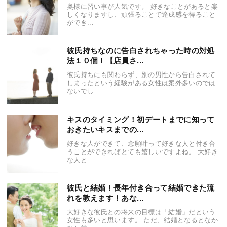
奥様に習い事が人気です。 好きなことがあると楽
しくなりますし、頑張ることで達成感を得ること
ができ...
彼氏持ちなのに告白されちゃった時の対処
法１０個！【店員さ...
彼氏持ちにも関わらず、別の男性から告白されて
しまったという経験がある女性は案外多いのでは
ないでし...
キスのタイミング！初デートまでに知って
おきたいキスまでの...
好きな人ができて、念願叶って好きな人と付き合
うことができればとても嬉しいですよね。 大好き
な人と...
彼氏と結婚！長年付き合って結婚できた流
れを教えます！あな...
大好きな彼氏との将来の目標は「結婚」だという
女性も多いと思います。 ただ、結婚となるとなか