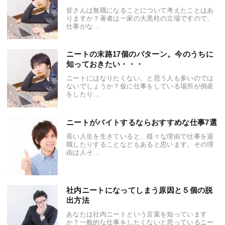
皆さんは無職になることについて考えたことはあ
りますか？著者は一家の大黒柱の立場ですので、
仕事がな...
ニートの末路17個のパターン。今のうちに
知っておきたい・・・
ニートにはなりたくない、と思う人も多いのでは
ないでしょうか？仮に仕事をしている場所が倒産
をしたり...
ニートがバイトするならおすすめな仕事7選
長い人生を生きていると、様々な理由で仕事を退
職したりすることなどもあると思います。その理
由は人そ...
社内ニートになってしまう原因と５個の脱
出方法
あなたは社内ニートという言葉を知っています
か？一般的な仕事をしたくないと思っているニー