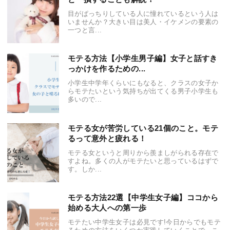
目がぱっちりしている人に憧れているという人は
いませんか？大きい目は美人・イケメンの要素の
一つと言...
モテる方法【小学生男子編】女子と話すき
っかけを作るための...
小学生中学年くらいにもなると、クラスの女子か
らモテたいという気持ちが出てくる男子小学生も
多いので...
モテる女が苦労している21個のこと。モテ
るって意外と疲れる！
モテる女というと周りから羨ましがられる存在で
すよね。多くの人がモテたいと思っているはずで
す。しか...
モテる方法22選【中学生女子編】ココから
始める大人への第一歩
モテたい中学生女子は必見です!今日からでもモテ