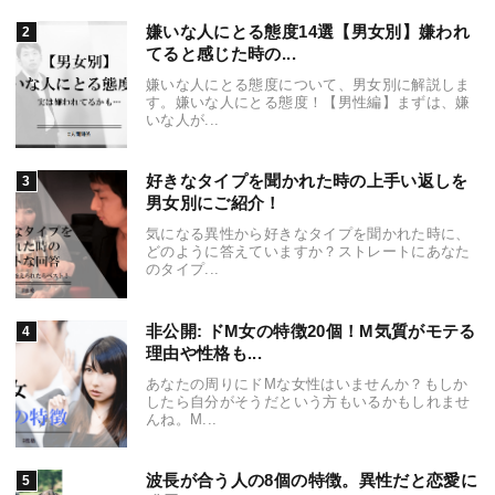
嫌いな人にとる態度14選【男女別】嫌われ
てると感じた時の...
嫌いな人にとる態度について、男女別に解説しま
す。嫌いな人にとる態度！【男性編】まずは、嫌
いな人が...
好きなタイプを聞かれた時の上手い返しを
男女別にご紹介！
気になる異性から好きなタイプを聞かれた時に、
どのように答えていますか？ストレートにあなた
のタイプ...
非公開: ドM女の特徴20個！M気質がモテる
理由や性格も...
あなたの周りにドMな女性はいませんか？もしか
したら自分がそうだという方もいるかもしれませ
んね。M...
波長が合う人の8個の特徴。異性だと恋愛に