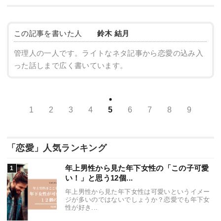
この記事を書いた人
鈴木 結月
管理人の一人です。ライトなネタ記事から恋愛の込み入
った話しまで広く書いています。
1
2
3
4
5
6
7
8
9
「恋愛」人気ランキング
年上男性から見た年下女性の「この子可愛
い！」と思う12個...
年上男性から見た年下女性は可愛いというイメー
ジが多いのではないでしょうか？恋愛でも年下女
性が好き...