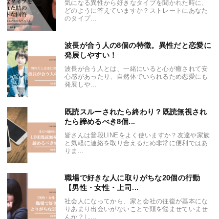
気になる異性から好きなタイプを聞かれた時に、
どのように答えていますか？ストレートにあなた
のタイプ...
波長が合う人の8個の特徴。異性だと恋愛に
発展しやすい！
波長が合う人とは、一緒にいると心が癒されて安
心感があったり、自然体でいられるため恋愛にも
発展しや...
既読スルーされたら終わり？既読無視され
たら諦めるべき8個...
皆さんは普段LINEをよく使いますか？友達や家族
と気軽に連絡を取り合えるため非常に便利ではあ
りま...
職場で好きな人に取りがちな20個の行動
【男性・女性・上司...
社会人になってから、家と会社の往復が基本にな
りあまり出会いがないことで頭を悩ませていませ
んか？し...