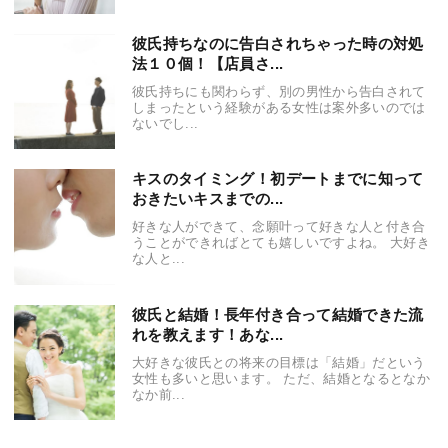
彼氏持ちなのに告白されちゃった時の対処
法１０個！【店員さ...
彼氏持ちにも関わらず、別の男性から告白されて
しまったという経験がある女性は案外多いのでは
ないでし...
キスのタイミング！初デートまでに知って
おきたいキスまでの...
好きな人ができて、念願叶って好きな人と付き合
うことができればとても嬉しいですよね。 大好き
な人と...
彼氏と結婚！長年付き合って結婚できた流
れを教えます！あな...
大好きな彼氏との将来の目標は「結婚」だという
女性も多いと思います。 ただ、結婚となるとなか
なか前...