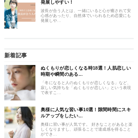
発展しやすい！
波長が合う人とは、一緒にいると心が癒されて安
心感があったり、自然体でいられるため恋愛にも
発展しや...
新着記事
ぬくもりが恋しくなる時18選！人肌恋しい
時期や瞬間のある...
「冬になると人のぬくもりが恋しくなる」など、
寂しい気持ちを「ぬくもりが恋しい」という表現
で表すこ...
奥様に人気な習い事10選！隙間時間にスキ
ルアップをしたい...
奥様に習い事が人気です。 好きなことがあると楽
しくなりますし、頑張ることで達成感を得ること
ができ...