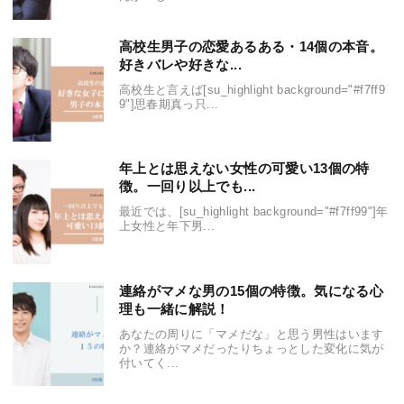
高校生男子の恋愛あるある・14個の本音。
好きバレや好きな...
高校生と言えば[su_highlight background="#f7ff9
9"]思春期真っ只...
年上とは思えない女性の可愛い13個の特
徴。一回り以上でも...
最近では、[su_highlight background="#f7ff99"]年
上女性と年下男...
連絡がマメな男の15個の特徴。気になる心
理も一緒に解説！
あなたの周りに「マメだな」と思う男性はいます
か？連絡がマメだったりちょっとした変化に気が
付いてく...