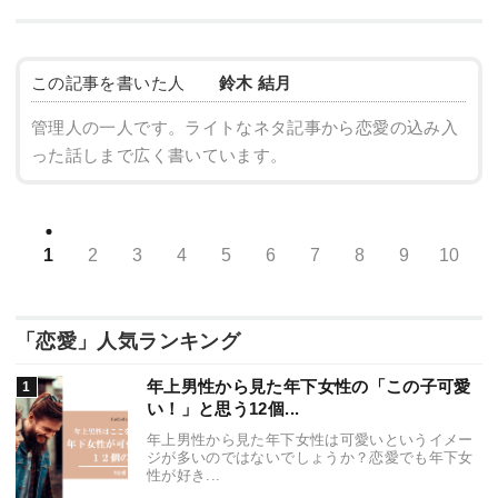
この記事を書いた人
鈴木 結月
管理人の一人です。ライトなネタ記事から恋愛の込み入
った話しまで広く書いています。
1
2
3
4
5
6
7
8
9
10
「恋愛」人気ランキング
年上男性から見た年下女性の「この子可愛
い！」と思う12個...
年上男性から見た年下女性は可愛いというイメー
ジが多いのではないでしょうか？恋愛でも年下女
性が好き...