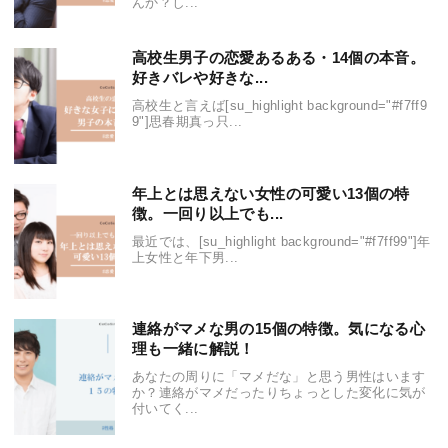
んか？し...
高校生男子の恋愛あるある・14個の本音。
好きバレや好きな...
高校生と言えば[su_highlight background="#f7ff9
9"]思春期真っ只...
年上とは思えない女性の可愛い13個の特
徴。一回り以上でも...
最近では、[su_highlight background="#f7ff99"]年
上女性と年下男...
連絡がマメな男の15個の特徴。気になる心
理も一緒に解説！
あなたの周りに「マメだな」と思う男性はいます
か？連絡がマメだったりちょっとした変化に気が
付いてく...