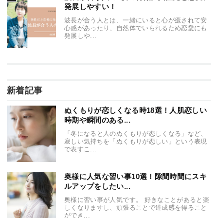
発展しやすい！
波長が合う人とは、一緒にいると心が癒されて安
心感があったり、自然体でいられるため恋愛にも
発展しや...
新着記事
ぬくもりが恋しくなる時18選！人肌恋しい
時期や瞬間のある...
「冬になると人のぬくもりが恋しくなる」など、
寂しい気持ちを「ぬくもりが恋しい」という表現
で表すこ...
奥様に人気な習い事10選！隙間時間にスキ
ルアップをしたい...
奥様に習い事が人気です。 好きなことがあると楽
しくなりますし、頑張ることで達成感を得ること
ができ...