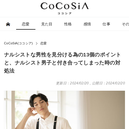
恋愛
見た目
性格
感情
仕事
そ
CoCoSiA(ココシア)
恋愛
ナルシストな男性を見分ける為の13個のポイント
と、ナルシスト男子と付き合ってしまった時の対
処法
更新日：2024/02/20
,
公開日：2024/02/20