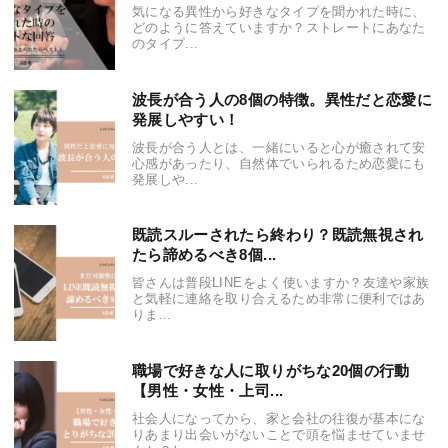
気になる異性から好きなタイプを聞かれた時に、
どのように答えていますか？ストレートにあなた
のタイプ...
波長が合う人の8個の特徴。異性だと恋愛に
発展しやすい！
波長が合う人とは、一緒にいると心が癒されて安
心感があったり、自然体でいられるため恋愛にも
発展しや...
既読スルーされたら終わり？既読無視され
たら諦めるべき8個...
皆さんは普段LINEをよく使いますか？友達や家族
と気軽に連絡を取り合えるため非常に便利ではあ
りま...
職場で好きな人に取りがちな20個の行動
【男性・女性・上司...
社会人になってから、家と会社の往復が基本にな
りあまり出会いがないことで頭を悩ませていませ