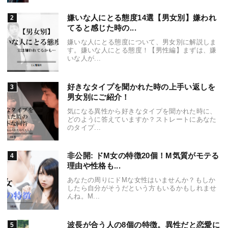
嫌いな人にとる態度14選【男女別】嫌われ
てると感じた時の...
嫌いな人にとる態度について、男女別に解説しま
す。嫌いな人にとる態度！【男性編】まずは、嫌
いな人が...
好きなタイプを聞かれた時の上手い返しを
男女別にご紹介！
気になる異性から好きなタイプを聞かれた時に、
どのように答えていますか？ストレートにあなた
のタイプ...
非公開: ドM女の特徴20個！M気質がモテる
理由や性格も...
あなたの周りにドMな女性はいませんか？もしか
したら自分がそうだという方もいるかもしれませ
んね。M...
波長が合う人の8個の特徴。異性だと恋愛に