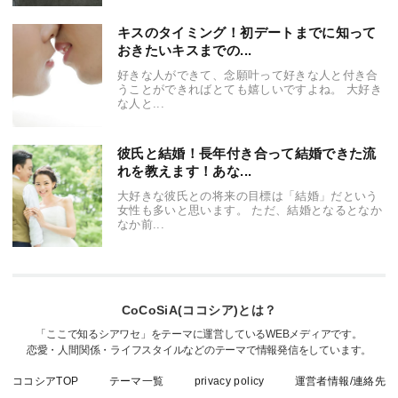
キスのタイミング！初デートまでに知って
おきたいキスまでの...
好きな人ができて、念願叶って好きな人と付き合
うことができればとても嬉しいですよね。 大好き
な人と...
彼氏と結婚！長年付き合って結婚できた流
れを教えます！あな...
大好きな彼氏との将来の目標は「結婚」だという
女性も多いと思います。 ただ、結婚となるとなか
なか前...
CoCoSiA(ココシア)とは？
「ここで知るシアワセ」をテーマに運営しているWEBメディアです。
恋愛・人間関係・ライフスタイルなどのテーマで情報発信をしています。
ココシアTOP
テーマ一覧
privacy policy
運営者情報/連絡先