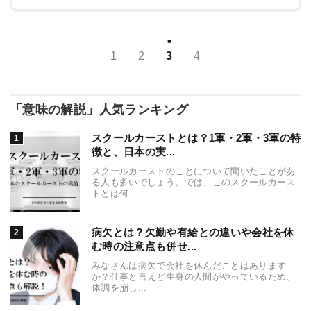
1
2
3
4
「意味の解説」人気ランキング
スクールカーストとは？1軍・2軍・3軍の特
徴と、日本の実...
スクールカーストのことについて聞いたことがあ
る人も多いでしょう。では、このスクールカース
トとは何...
病欠とは？欠勤や有給との違いや会社を休
む時の注意点も併せ...
みなさんは病欠で会社を休んだことはあります
か？仕事と言えど生身の人間がやっているため、
体調を崩し...