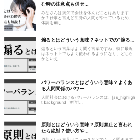
む時の注意点も併せ...
みなさんは病欠で会社を休んだことはあります
か？仕事と言えど生身の人間がやっているため、
体調を崩し...
煽るとはどういう意味？ネットでの”煽る...
煽るという言葉はよく聞く言葉ですね。特に最近
はネット上でもよく使われるようになり、どちら
かといえ...
パワーバランスとはどういう意味？よくあ
る人間関係のパワー...
人間社会におけるパワーバランスは、[su_highligh
t background="#f7ff...
原則とはどういう意味？原則禁止と言われ
たら絶対？使い方や...
原則という言葉はニュースなどでもよく聞きます