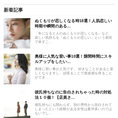
新着記事
ぬくもりが恋しくなる時18選！人肌恋しい
時期や瞬間のある...
「冬になると人のぬくもりが恋しくなる」など、
寂しい気持ちを「ぬくもりが恋しい」という表現
で表すこ...
奥様に人気な習い事10選！隙間時間にスキ
ルアップをしたい...
奥様に習い事が人気です。 好きなことがあると楽
しくなりますし、頑張ることで達成感を得ること
ができ...
彼氏持ちなのに告白されちゃった時の対処
法１０個！【店員さ...
彼氏持ちにも関わらず、別の男性から告白されて
しまったという経験がある女性は案外多いのでは
ないでし...