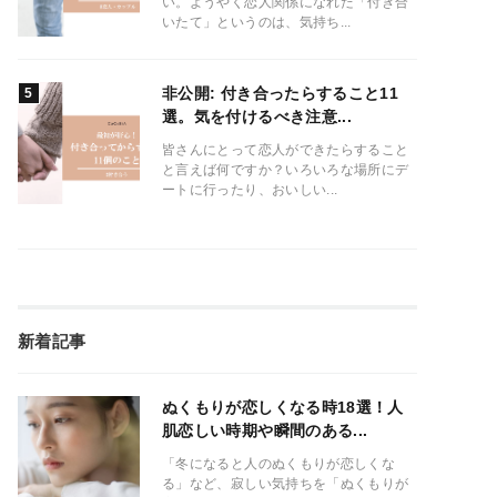
い。ようやく恋人関係になれた「付き合
いたて」というのは、気持ち...
非公開: 付き合ったらすること11
選。気を付けるべき注意...
皆さんにとって恋人ができたらすること
と言えば何ですか？いろいろな場所にデ
ートに行ったり、おいしい...
新着記事
ぬくもりが恋しくなる時18選！人
肌恋しい時期や瞬間のある...
「冬になると人のぬくもりが恋しくな
る」など、寂しい気持ちを「ぬくもりが