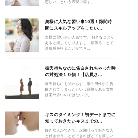
恋しい」という表現で表すこ...
奥様に人気な習い事10選！隙間時
間にスキルアップをしたい...
奥様に習い事が人気です。 好きなことが
あると楽しくなりますし、頑張ることで
達成感を得ることができ...
彼氏持ちなのに告白されちゃった時
の対処法１０個！【店員さ...
彼氏持ちにも関わらず、別の男性から告
白されてしまったという経験がある女性
は案外多いのではないでし...
キスのタイミング！初デートまでに
知っておきたいキスまでの...
好きな人ができて、念願叶って好きな人
と付き合うことができればとても嬉しい