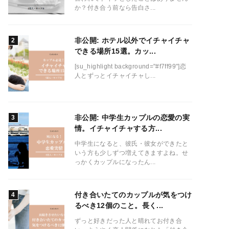
か？付き合う前なら告白さ...
非公開: ホテル以外でイチャイチャ
できる場所15選。カッ...
[su_highlight background="#f7ff99"]恋
人とずっとイチャイチャし...
非公開: 中学生カップルの恋愛の実
情。イチャイチャする方...
中学生になると、彼氏・彼女ができたと
いう方も少しずつ増えてきますよね。せ
っかくカップルになったん...
付き合いたてのカップルが気をつけ
るべき12個のこと。長く...
ずっと好きだった人と晴れてお付き合