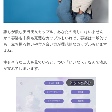
誰もが羨む美男美女カップル、あなたの周りにはいません
か？容姿も中身も完璧なカップルもいれば、容姿は一般的で
も、立ち振る舞いや付き合い方が理想的なカップルもいます
よね。
幸せそうな二人を見ていると、つい「いいなぁ」なんて溜息
が零れてしまいます。
もっと読む
arrow_forward_ios