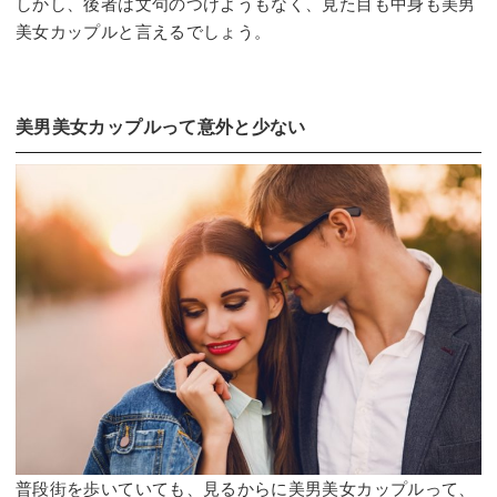
しかし、後者は文句のつけようもなく、見た目も中身も美男
美女カップルと言えるでしょう。
美男美女カップルって意外と少ない
普段街を歩いていても、見るからに美男美女カップルって、