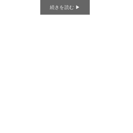
続きを読む ▶︎