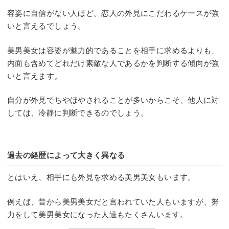
容姿に自信がない人ほど、恋人の外見にこだわるケースが強
いと言えるでしょう。
美男美女は容姿が魅力的であることを相手に求めるよりも、
内面も含めてどれだけ素敵な人であるかを判断する傾向が強
いと言えます。
自分が外見でちやほやされることが多いからこそ、他人に対
しては、冷静に判断できるのでしょう。
過去の経歴によって大きく異なる
とはいえ、相手にも外見を求める美男美女もいます。
例えば、昔から美男美女だと言われていた人もいますが、努
力をして美男美女になった人達もたくさんいます。