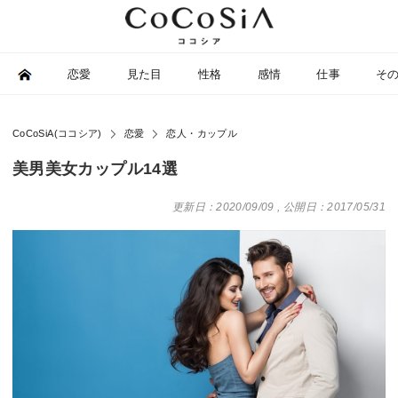
恋愛
見た目
性格
感情
仕事
そ
CoCoSiA(ココシア)
恋愛
恋人・カップル
美男美女カップル14選
更新日：2020/09/09
,
公開日：2017/05/31