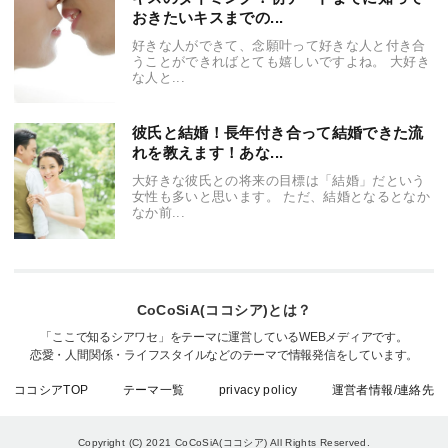
おきたいキスまでの...
好きな人ができて、念願叶って好きな人と付き合
うことができればとても嬉しいですよね。 大好き
な人と...
彼氏と結婚！長年付き合って結婚できた流
れを教えます！あな...
大好きな彼氏との将来の目標は「結婚」だという
女性も多いと思います。 ただ、結婚となるとなか
なか前...
CoCoSiA(ココシア)とは？
「ここで知るシアワセ」をテーマに運営しているWEBメディアです。
恋愛・人間関係・ライフスタイルなどのテーマで情報発信をしています。
ココシアTOP
テーマ一覧
privacy policy
運営者情報/連絡先
Copyright (C) 2021 CoCoSiA(ココシア)
All Rights Reserved.