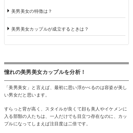
美男美女の特徴は？
美男美女カップルが成立するときは？
憧れの美男美女カップルを分析！
「美男美女」と言えば、最初に思い浮かべるのは容姿が美し
い男女だと思います。
すらっと背が高く、スタイルが良くて顔も美人やイケメンに
入る部類の人たちは、一人だけでも目立つ存在なのに、カッ
プルになってしまえば注目度は二倍です。