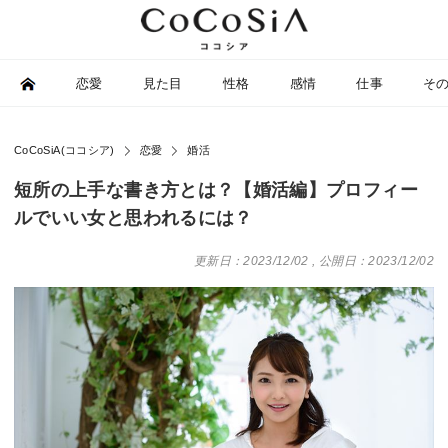
恋愛
見た目
性格
感情
仕事
そ
CoCoSiA(ココシア)
恋愛
婚活
短所の上手な書き方とは？【婚活編】プロフィー
ルでいい女と思われるには？
更新日：2023/12/02
,
公開日：2023/12/02