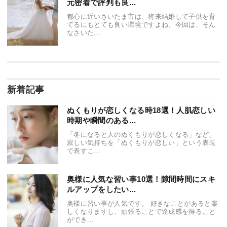
元密着で評判も良...
都心に近いさいたま市は、将来結婚して子供を育
てるにもとても良い環境ですよね。今回は、そん
なさいた...
新着記事
ぬくもりが恋しくなる時18選！人肌恋しい
時期や瞬間のある...
「冬になると人のぬくもりが恋しくなる」など、
寂しい気持ちを「ぬくもりが恋しい」という表現
で表すこ...
奥様に人気な習い事10選！隙間時間にスキ
ルアップをしたい...
奥様に習い事が人気です。 好きなことがあると楽
しくなりますし、頑張ることで達成感を得ること
ができ...