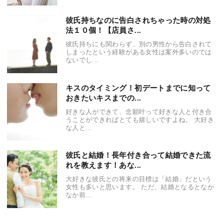
彼氏持ちなのに告白されちゃった時の対処
法１０個！【店員さ...
彼氏持ちにも関わらず、別の男性から告白されて
しまったという経験がある女性は案外多いのでは
ないでし...
キスのタイミング！初デートまでに知って
おきたいキスまでの...
好きな人ができて、念願叶って好きな人と付き合
うことができればとても嬉しいですよね。 大好き
な人と...
彼氏と結婚！長年付き合って結婚できた流
れを教えます！あな...
大好きな彼氏との将来の目標は「結婚」だという
女性も多いと思います。 ただ、結婚となるとなか
なか前...