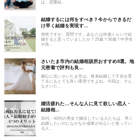
は、恋愛結...
結婚するには何をすべき？今からできるだ
け早く結婚を実現す...
突然ですが、質問です。あなたは何歳くらいで結
婚すると思っていましたか？25歳？30歳？中学生
や高...
さいたま市内の結婚相談所おすすめ8選。地
元密着で評判も良...
都心に近いさいたま市は、将来結婚して子供を育
てるにもとても良い環境ですよね。今回は、そん
なさいた...
婚活疲れた…そんな人に見て欲しい恋人・
結婚相...
30代・40代の男女で婚活している人たちは、早く
結婚したいのになかなか成果が出ないと焦ってい
る人...