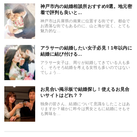
神戸市内の結婚相談所おすすめ9選。地元密
着で評判も良いと...
神戸市は兵庫県の南東に位置する街です。都会で
お洒落な街でもあるのに、山と海が近く、とても
魅力的な...
アラサーの結婚したい女子必見！1年以内に
結婚に結び付ける...
アラサー女子は、周りが結婚してきている人も多
く、そろそろ結婚を考える女性も多いのではない
でしょう...
お見合い掲示板で結婚探し！使えるお見合
いサイトはどれ？？
独身の皆さん、結婚について意識をしたことはあ
りますか？確かに昨今は男女ともに結婚にそもそ
も興味を...