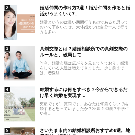
婚活仲間の作り方3選！婚活仲間を作ると婚
活がうまくいく7...
婚活というのは長い期間行うものであると思って
おいて下さいませ。大体婚カツは自分一人で行う
方も多い...
真剣交際とは？結婚相談所での真剣交際の
ルールと、破局して...
昨今、婚活市場は広がりを見せてきており、婚活
をしている人達は増えてきました。少し前まで
は、恋愛結...
結婚するには何をすべき？今からできるだ
け早く結婚を実現す...
突然ですが、質問です。あなたは何歳くらいで結
婚すると思っていましたか？25歳？30歳？中学生
や高...
さいたま市内の結婚相談所おすすめ8選。地