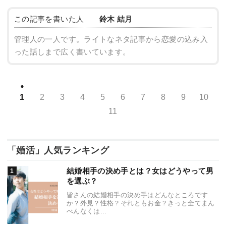
この記事を書いた人
鈴木 結月
管理人の一人です。ライトなネタ記事から恋愛の込み入
った話しまで広く書いています。
1
2
3
4
5
6
7
8
9
10
11
「婚活」人気ランキング
結婚相手の決め手とは？女はどうやって男
を選ぶ？
皆さんの結婚相手の決め手はどんなところです
か？外見？性格？それともお金？きっと全てまん
べんなくは...