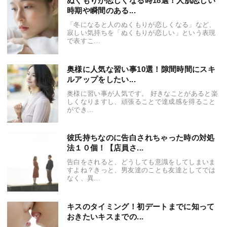
ぬくもりが恋しくなる時18選！人肌恋しい
時期や瞬間のある...
「冬になると人のぬくもりが恋しくなる」など、
寂しい気持ちを「ぬくもりが恋しい」という表現
で表すこ...
奥様に人気な習い事10選！隙間時間にスキ
ルアップをしたい...
奥様に習い事が人気です。 好きなことがあると楽
しくなりますし、頑張ることで達成感を得ること
ができ...
彼氏持ちなのに告白されちゃった時の対処
法１０個！【店員さ...
告白をされると、どうしても意識をしてしまいま
すよね？きっと、男友達のことも友達としてでは
なく、異...
キスのタイミング！初デートまでに知って
おきたいキスまでの...