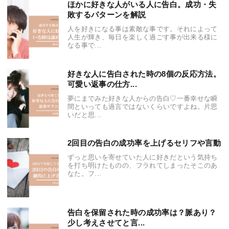
ほかに好きな人がいる人に告白。成功・失
敗するパターンを解説
人を好きになる事は素敵な事です。それによって
人生が輝き、毎日を楽しく過ごす事が出来る様に
なる事で...
好きな人に告白された時の8個の反応方法。
可愛い返事の仕方...
夢にまでみた好きな人からの告白♡一番幸せな瞬
間といっても過言ではないくらいですよね。片思
いだと思...
2回目の告白の成功率を上げるセリフや言動
ずっと思いを寄せていた人に好きだという気持ち
を打ち明けたものの、フラれてしまったそこのあ
なた。フ...
告白を保留された時の成功率は？脈あり？
少し考えさせてと言...