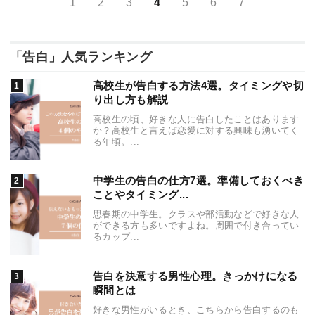
1
2
3
4
5
6
7
「告白」人気ランキング
高校生が告白する方法4選。タイミングや切
り出し方も解説
高校生の頃、好きな人に告白したことはあります
か？高校生と言えば恋愛に対する興味も湧いてく
る年頃。...
中学生の告白の仕方7選。準備しておくべき
ことやタイミング...
思春期の中学生。クラスや部活動などで好きな人
ができる方も多いですよね。周囲で付き合ってい
るカップ...
告白を決意する男性心理。きっかけになる
瞬間とは
好きな男性がいるとき、こちらから告白するのも