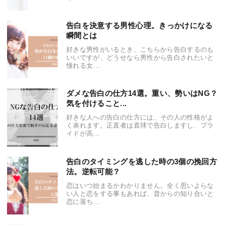
告白を決意する男性心理。きっかけになる
瞬間とは
好きな男性がいるとき、こちらから告白するのも
いいですが、どうせなら男性から告白されたいと
憧れる女...
ダメな告白の仕方14選。重い、勢いはNG？
気を付けること...
好きな人への告白の仕方には、その人の性格がよ
く表れます。正直者は直球で告白しますし、プラ
イドが高...
告白のタイミングを逃した時の3個の挽回方
法。逆転可能？
恋はいつ始まるかわかりません。全く思いよらな
い人と恋をする事もあれば、昔からの知り合いと
恋に落ち...