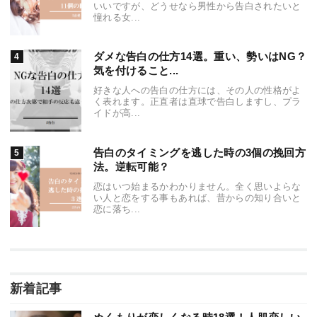
いいですが、どうせなら男性から告白されたいと
憧れる女...
ダメな告白の仕方14選。重い、勢いはNG？
気を付けること...
好きな人への告白の仕方には、その人の性格がよ
く表れます。正直者は直球で告白しますし、プラ
イドが高...
告白のタイミングを逃した時の3個の挽回方
法。逆転可能？
恋はいつ始まるかわかりません。全く思いよらな
い人と恋をする事もあれば、昔からの知り合いと
恋に落ち...
新着記事