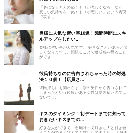
「冬になると人のぬくもりが恋しくなる」など、
寂しい気持ちを「ぬくもりが恋しい」という表現
で表すこ...
奥様に人気な習い事10選！隙間時間にスキ
ルアップをしたい...
奥様に習い事が人気です。 好きなことがあると楽
しくなりますし、頑張ることで達成感を得ること
ができ...
彼氏持ちなのに告白されちゃった時の対処
法１０個！【店員さ...
彼氏持ちにも関わらず、別の男性から告白されて
しまったという経験がある女性は案外多いのでは
ないでし...
キスのタイミング！初デートまでに知って
おきたいキスまでの...
好きな人ができて、念願叶って好きな人と付き合
うことができればとても嬉しいですよね。 大好き