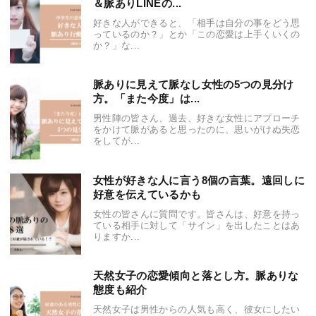
＆脈ありLINEの...
好きな人ができると、「相手は自分の事をどう思
っているのか？」とか「この恋愛は上手くいくの
か？」な...
脈ありに見えて脈なし女性の5つの見分け
方。「また今度」は...
男性陣の皆さん、過去、好きな女性にアプローチ
をかけて脈があると思ったのに、思いがけぬ失恋
をしてが...
女性が好きな人に言う8個の言葉。遠回しに
好意を伝えているかも
女性の皆さんに質問です。皆さんは、好意を持っ
ている相手に対して「サイン」を出したことはあ
りますか...
天然女子の恋愛傾向と落とし方。脈ありな
態度も紹介
天然女子は男性からの人気も高く、彼女にしたい