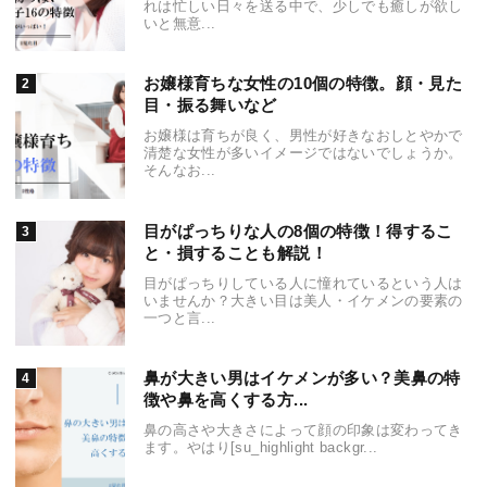
れは忙しい日々を送る中で、少しでも癒しが欲し
いと無意...
お嬢様育ちな女性の10個の特徴。顔・見た
目・振る舞いなど
お嬢様は育ちが良く、男性が好きなおしとやかで
清楚な女性が多いイメージではないでしょうか。
そんなお...
目がぱっちりな人の8個の特徴！得するこ
と・損することも解説！
目がぱっちりしている人に憧れているという人は
いませんか？大きい目は美人・イケメンの要素の
一つと言...
鼻が大きい男はイケメンが多い？美鼻の特
徴や鼻を高くする方...
鼻の高さや大きさによって顔の印象は変わってき
ます。やはり[su_highlight backgr...