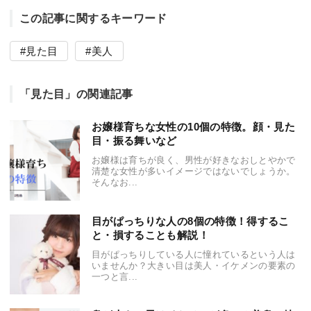
この記事に関するキーワード
見た目
美人
「見た目」の関連記事
お嬢様育ちな女性の10個の特徴。顔・見た
目・振る舞いなど
お嬢様は育ちが良く、男性が好きなおしとやかで
清楚な女性が多いイメージではないでしょうか。
そんなお...
目がぱっちりな人の8個の特徴！得するこ
と・損することも解説！
目がぱっちりしている人に憧れているという人は
いませんか？大きい目は美人・イケメンの要素の
一つと言...