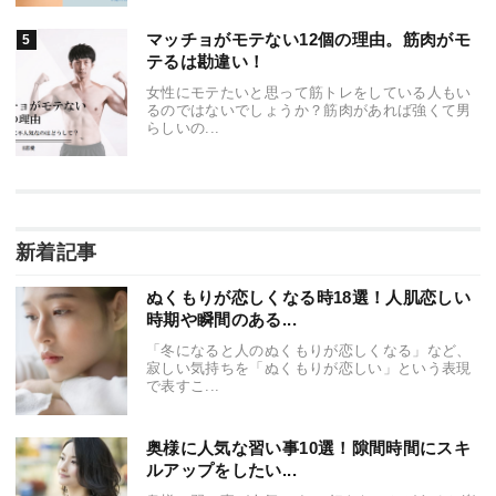
マッチョがモテない12個の理由。筋肉がモ
テるは勘違い！
女性にモテたいと思って筋トレをしている人もい
るのではないでしょうか？筋肉があれば強くて男
らしいの...
新着記事
ぬくもりが恋しくなる時18選！人肌恋しい
時期や瞬間のある...
「冬になると人のぬくもりが恋しくなる」など、
寂しい気持ちを「ぬくもりが恋しい」という表現
で表すこ...
奥様に人気な習い事10選！隙間時間にスキ
ルアップをしたい...