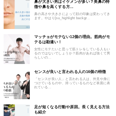
鼻が大きい男はイケメンが多い？美鼻の特
徴や鼻を高くする方...
鼻の高さや大きさによって顔の印象は変わってき
ます。やはり[su_highlight backgr...
マッチョがモテない12個の理由。筋肉がモ
テるは勘違い！
女性にモテたいと思って筋トレをしている人もい
るのではないでしょうか？筋肉があれば強くて男
らしいの...
センスが良いと言われる人の16個の特徴
「センスが良い人」と言われる人は、外見や身に
つけているものや、持っているものなど表面に表
れている...
足が短くなる行動や原因。長く見える方法
も紹介