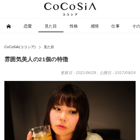
恋愛
見た目
性格
感情
仕事
そ
CoCoSiA(ココシア)
見た目
雰囲気美人の21個の特徴
更新日：2021/06/29
,
公開日：2017/09/26