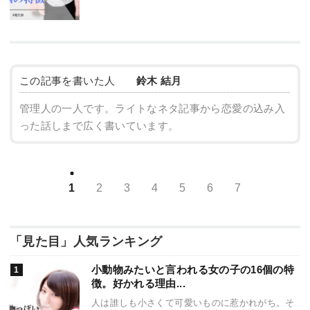
この記事を書いた人
鈴木 結月
管理人の一人です。ライトなネタ記事から恋愛の込み入
った話しまで広く書いています。
1
2
3
4
5
6
7
「見た目」人気ランキング
小動物みたいと言われる女の子の16個の特
徴。好かれる理由...
人は誰しも小さくて可愛いものに惹かれがち。そ