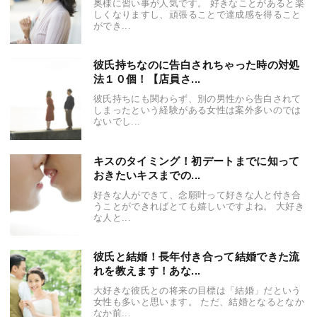
奥様に習い事が人気です。 好きなことがあると楽
しくなりますし、頑張ることで達成感を得ること
ができ...
彼氏持ちなのに告白されちゃった時の対処
法１０個！【店員さ...
彼氏持ちにも関わらず、別の男性から告白されて
しまったという経験がある女性は案外多いのでは
ないでし...
キスのタイミング！初デートまでに知って
おきたいキスまでの...
好きな人ができて、念願叶って好きな人と付き合
うことができればとても嬉しいですよね。 大好き
な人と...
彼氏と結婚！長年付き合って結婚できた流
れを教えます！あな...
大好きな彼氏との将来の目標は「結婚」だという
女性も多いと思います。 ただ、結婚となるとなか
なか前...