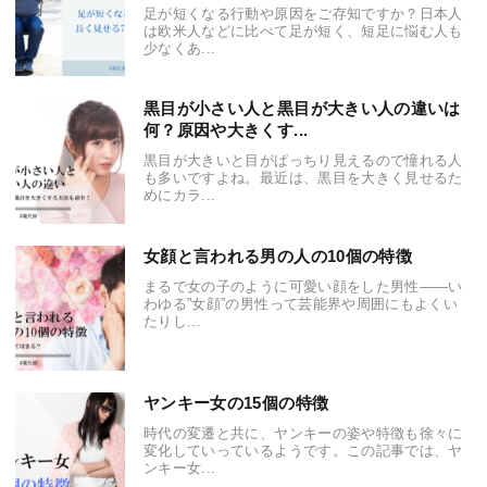
足が短くなる行動や原因をご存知ですか？日本人
は欧米人などに比べて足が短く、短足に悩む人も
少なくあ...
黒目が小さい人と黒目が大きい人の違いは
何？原因や大きくす...
黒目が大きいと目がぱっちり見えるので憧れる人
も多いですよね。最近は、黒目を大きく見せるた
めにカラ...
女顔と言われる男の人の10個の特徴
まるで女の子のように可愛い顔をした男性――い
わゆる”女顔”の男性って芸能界や周囲にもよくい
たりし...
ヤンキー女の15個の特徴
時代の変遷と共に、ヤンキーの姿や特徴も徐々に
変化していっているようです。この記事では、ヤ
ンキー女...