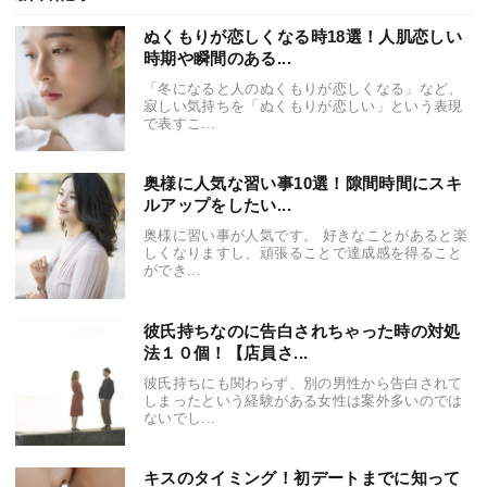
ぬくもりが恋しくなる時18選！人肌恋しい
時期や瞬間のある...
「冬になると人のぬくもりが恋しくなる」など、
寂しい気持ちを「ぬくもりが恋しい」という表現
で表すこ...
奥様に人気な習い事10選！隙間時間にスキ
ルアップをしたい...
奥様に習い事が人気です。 好きなことがあると楽
しくなりますし、頑張ることで達成感を得ること
ができ...
彼氏持ちなのに告白されちゃった時の対処
法１０個！【店員さ...
彼氏持ちにも関わらず、別の男性から告白されて
しまったという経験がある女性は案外多いのでは
ないでし...
キスのタイミング！初デートまでに知って