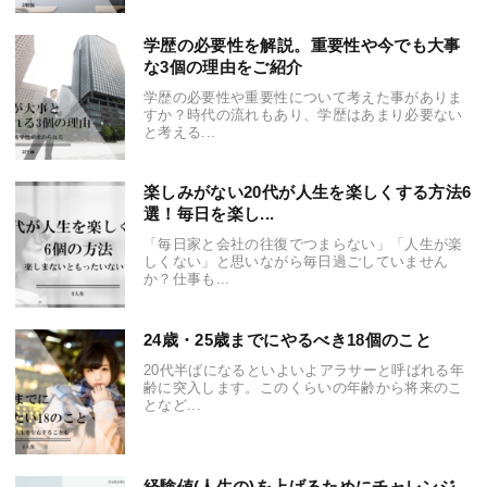
学歴の必要性を解説。重要性や今でも大事
な3個の理由をご紹介
学歴の必要性や重要性について考えた事がありま
すか？時代の流れもあり、学歴はあまり必要ない
と考える...
楽しみがない20代が人生を楽しくする方法6
選！毎日を楽し...
「毎日家と会社の往復でつまらない」「人生が楽
しくない」と思いながら毎日過ごしていません
か？仕事も...
24歳・25歳までにやるべき18個のこと
20代半ばになるといよいよアラサーと呼ばれる年
齢に突入します。このくらいの年齢から将来のこ
となど...
経験値(人生の)を上げるためにチャレンジ