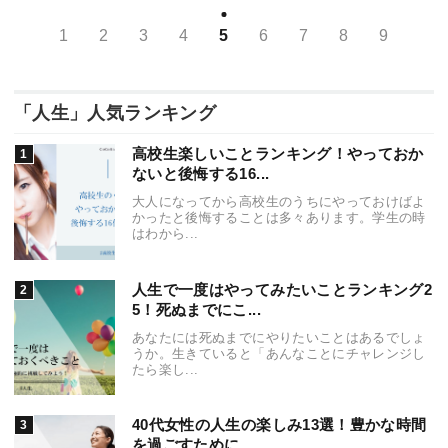
1
2
3
4
5
6
7
8
9
「人生」人気ランキング
高校生楽しいことランキング！やっておか
ないと後悔する16...
大人になってから高校生のうちにやっておけばよ
かったと後悔することは多々あります。学生の時
はわから...
人生で一度はやってみたいことランキング2
5！死ぬまでにこ...
あなたには死ぬまでにやりたいことはあるでしょ
うか。生きていると「あんなことにチャレンジし
たら楽し...
40代女性の人生の楽しみ13選！豊かな時間
を過ごすために...