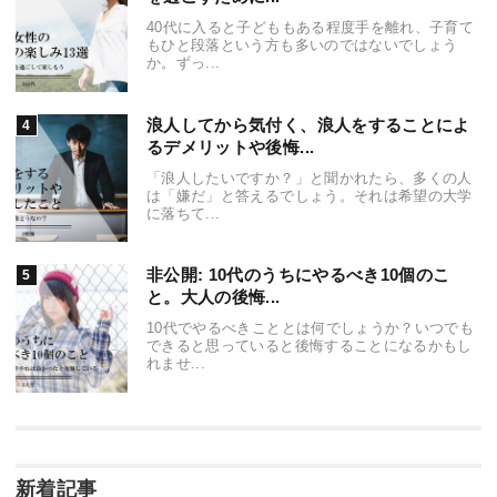
40代に入ると子どももある程度手を離れ、子育て
もひと段落という方も多いのではないでしょう
か。ずっ...
浪人してから気付く、浪人をすることによ
るデメリットや後悔...
「浪人したいですか？」と聞かれたら、多くの人
は「嫌だ」と答えるでしょう。それは希望の大学
に落ちて...
非公開: 10代のうちにやるべき10個のこ
と。大人の後悔...
10代でやるべきこととは何でしょうか？いつでも
できると思っていると後悔することになるかもし
れませ...
新着記事