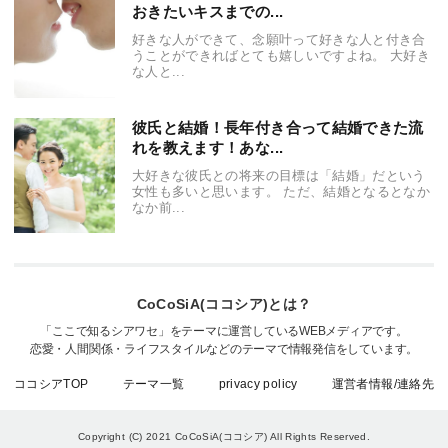
おきたいキスまでの...
好きな人ができて、念願叶って好きな人と付き合
うことができればとても嬉しいですよね。 大好き
な人と...
彼氏と結婚！長年付き合って結婚できた流
れを教えます！あな...
大好きな彼氏との将来の目標は「結婚」だという
女性も多いと思います。 ただ、結婚となるとなか
なか前...
CoCoSiA(ココシア)とは？
「ここで知るシアワセ」をテーマに運営しているWEBメディアです。
恋愛・人間関係・ライフスタイルなどのテーマで情報発信をしています。
ココシアTOP
テーマ一覧
privacy policy
運営者情報/連絡先
Copyright (C) 2021 CoCoSiA(ココシア)
All Rights Reserved.