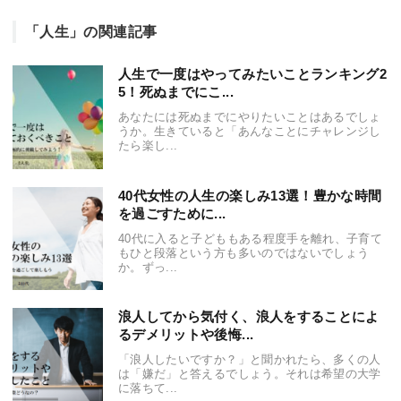
「人生」の関連記事
人生で一度はやってみたいことランキング2
5！死ぬまでにこ...
あなたには死ぬまでにやりたいことはあるでしょ
うか。生きていると「あんなことにチャレンジし
たら楽し...
40代女性の人生の楽しみ13選！豊かな時間
を過ごすために...
40代に入ると子どももある程度手を離れ、子育て
もひと段落という方も多いのではないでしょう
か。ずっ...
浪人してから気付く、浪人をすることによ
るデメリットや後悔...
「浪人したいですか？」と聞かれたら、多くの人
は「嫌だ」と答えるでしょう。それは希望の大学
に落ちて...