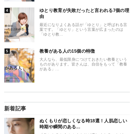
ゆとり教育が失敗だったと言われる7個の理
由
最近になりよくある話が「ゆとり」と呼ばれる言
葉です。「ゆとり」という言葉が広まったのは
「ゆとり教...
教養がある人の15個の特徴
大人なら、最低限身につけておきたい教養という
ものがあります。皆さんは、自信をもって「教養
がある」...
新着記事
ぬくもりが恋しくなる時18選！人肌恋しい
時期や瞬間のある...