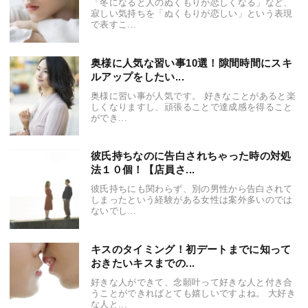
「冬になると人のぬくもりが恋しくなる」など、
寂しい気持ちを「ぬくもりが恋しい」という表現
で表すこ...
奥様に人気な習い事10選！隙間時間にスキ
ルアップをしたい...
奥様に習い事が人気です。 好きなことがあると楽
しくなりますし、頑張ることで達成感を得ること
ができ...
彼氏持ちなのに告白されちゃった時の対処
法１０個！【店員さ...
彼氏持ちにも関わらず、別の男性から告白されて
しまったという経験がある女性は案外多いのでは
ないでし...
キスのタイミング！初デートまでに知って
おきたいキスまでの...
好きな人ができて、念願叶って好きな人と付き合
うことができればとても嬉しいですよね。 大好き
な人と...