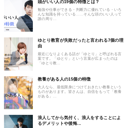
頭がいい人の19個の特徴とは？
勉強や仕事ができる・判断力に優れている・いろ
んな知識を持っている……そんな頭のいい人って
誰の周り...
ゆとり教育が失敗だったと言われる7個の理
由
最近になりよくある話が「ゆとり」と呼ばれる言
葉です。「ゆとり」という言葉が広まったのは
「ゆとり教...
教養がある人の15個の特徴
大人なら、最低限身につけておきたい教養という
ものがあります。皆さんは、自信をもって「教養
がある」...
浪人してから気付く、浪人をすることによ
るデメリットや後悔...