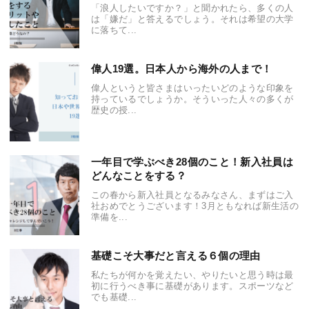
「浪人したいですか？」と聞かれたら、多くの人
は「嫌だ」と答えるでしょう。それは希望の大学
に落ちて...
偉人19選。日本人から海外の人まで！
偉人というと皆さまはいったいどのような印象を
持っているでしょうか。そういった人々の多くが
歴史の授...
一年目で学ぶべき28個のこと！新入社員は
どんなことをする？
この春から新入社員となるみなさん、まずはご入
社おめでとうございます！3月ともなれば新生活の
準備を...
基礎こそ大事だと言える６個の理由
私たちが何かを覚えたい、やりたいと思う時は最
初に行うべき事に基礎があります。スポーツなど
でも基礎...