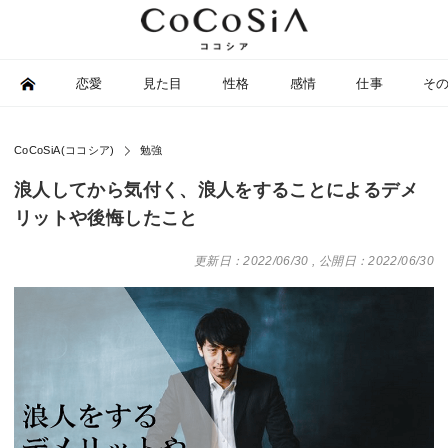
恋愛
見た目
性格
感情
仕事
そ
CoCoSiA(ココシア)
勉強
浪人してから気付く、浪人をすることによるデメ
リットや後悔したこと
更新日：2022/06/30
,
公開日：2022/06/30