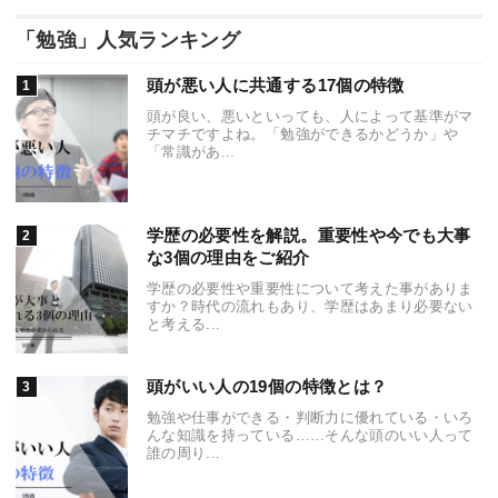
「勉強」人気ランキング
頭が悪い人に共通する17個の特徴
頭が良い、悪いといっても、人によって基準がマ
チマチですよね。「勉強ができるかどうか」や
「常識があ...
学歴の必要性を解説。重要性や今でも大事
な3個の理由をご紹介
学歴の必要性や重要性について考えた事がありま
すか？時代の流れもあり、学歴はあまり必要ない
と考える...
頭がいい人の19個の特徴とは？
勉強や仕事ができる・判断力に優れている・いろ
んな知識を持っている……そんな頭のいい人って
誰の周り...