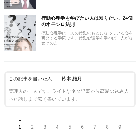
行動心理学を学びたい人は知りたい、24個
のオモシロ法則
行動心理学は、人の行動のもとになっている心を
研究する学問です。行動心理学を学べば、人がな
ぜそのよ...
この記事を書いた人
鈴木 結月
管理人の一人です。ライトなネタ記事から恋愛の込み入
った話しまで広く書いています。
1
2
3
4
5
6
7
8
9