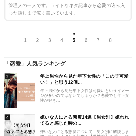
管理人の一人です。ライトなネタ記事から恋愛の込み入
った話しまで広く書いています。
1
2
3
4
5
6
7
8
「恋愛」人気ランキング
年上男性から見た年下女性の「この子可愛
い！」と思う12個...
年上男性から見た年下女性は可愛いというイメー
ジが多いのではないでしょうか？恋愛でも年下女
性が好き...
嫌いな人にとる態度14選【男女別】嫌われ
てると感じた時の...
嫌いな人にとる態度について、男女別に解説しま