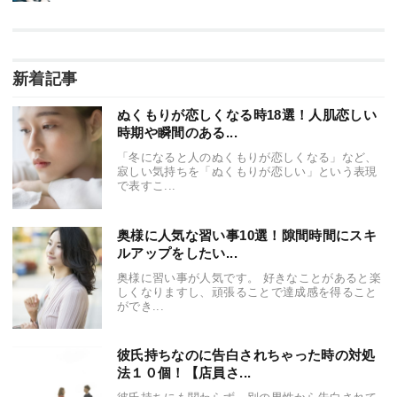
新着記事
ぬくもりが恋しくなる時18選！人肌恋しい
時期や瞬間のある...
「冬になると人のぬくもりが恋しくなる」など、
寂しい気持ちを「ぬくもりが恋しい」という表現
で表すこ...
奥様に人気な習い事10選！隙間時間にスキ
ルアップをしたい...
奥様に習い事が人気です。 好きなことがあると楽
しくなりますし、頑張ることで達成感を得ること
ができ...
彼氏持ちなのに告白されちゃった時の対処
法１０個！【店員さ...