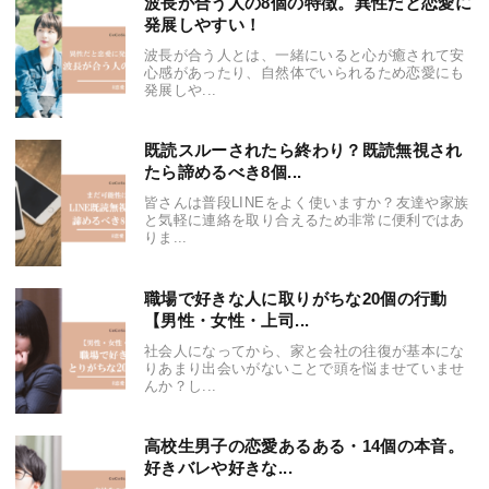
波長が合う人の8個の特徴。異性だと恋愛に
発展しやすい！
波長が合う人とは、一緒にいると心が癒されて安
心感があったり、自然体でいられるため恋愛にも
発展しや...
既読スルーされたら終わり？既読無視され
たら諦めるべき8個...
皆さんは普段LINEをよく使いますか？友達や家族
と気軽に連絡を取り合えるため非常に便利ではあ
りま...
職場で好きな人に取りがちな20個の行動
【男性・女性・上司...
社会人になってから、家と会社の往復が基本にな
りあまり出会いがないことで頭を悩ませていませ
んか？し...
高校生男子の恋愛あるある・14個の本音。
好きバレや好きな...