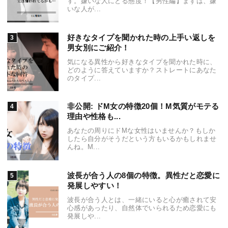
す。嫌いな人にとる態度！【男性編】まずは、嫌
いな人が...
好きなタイプを聞かれた時の上手い返しを
男女別にご紹介！
気になる異性から好きなタイプを聞かれた時に、
どのように答えていますか？ストレートにあなた
のタイプ...
非公開: ドM女の特徴20個！M気質がモテる
理由や性格も...
あなたの周りにドMな女性はいませんか？もしか
したら自分がそうだという方もいるかもしれませ
んね。M...
波長が合う人の8個の特徴。異性だと恋愛に
発展しやすい！
波長が合う人とは、一緒にいると心が癒されて安
心感があったり、自然体でいられるため恋愛にも
発展しや...