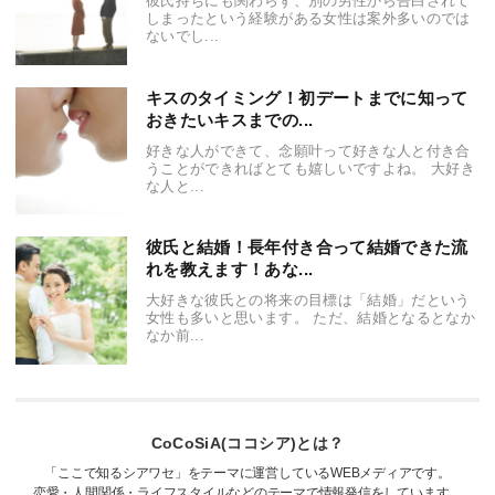
彼氏持ちにも関わらず、別の男性から告白されて
しまったという経験がある女性は案外多いのでは
ないでし...
キスのタイミング！初デートまでに知って
おきたいキスまでの...
好きな人ができて、念願叶って好きな人と付き合
うことができればとても嬉しいですよね。 大好き
な人と...
彼氏と結婚！長年付き合って結婚できた流
れを教えます！あな...
大好きな彼氏との将来の目標は「結婚」だという
女性も多いと思います。 ただ、結婚となるとなか
なか前...
CoCoSiA(ココシア)とは？
「ここで知るシアワセ」をテーマに運営しているWEBメディアです。
恋愛・人間関係・ライフスタイルなどのテーマで情報発信をしています。