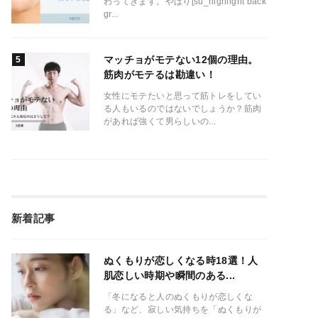
わってきます。やはり[su_highlight back
gr...
マッチョがモテない12個の理由。
筋肉がモテるは勘違い！
女性にモテたいと思って筋トレをしてい
る人もいるのではないでしょうか？筋肉
があれば強くて男らしいの...
新着記事
ぬくもりが恋しくなる時18選！人
肌恋しい時期や瞬間のある...
「冬になると人のぬくもりが恋しくな
る」など、寂しい気持ちを「ぬくもりが