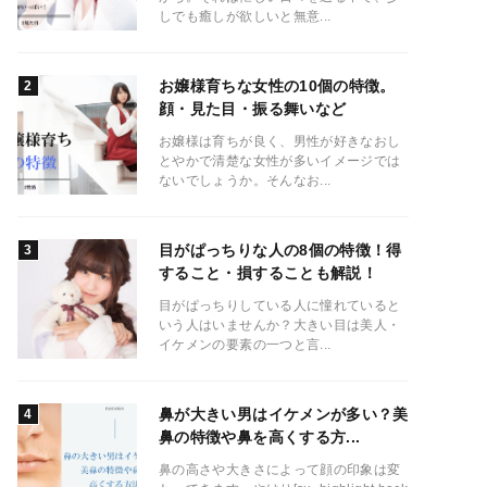
しでも癒しが欲しいと無意...
お嬢様育ちな女性の10個の特徴。
顔・見た目・振る舞いなど
お嬢様は育ちが良く、男性が好きなおし
とやかで清楚な女性が多いイメージでは
ないでしょうか。そんなお...
目がぱっちりな人の8個の特徴！得
すること・損することも解説！
目がぱっちりしている人に憧れていると
いう人はいませんか？大きい目は美人・
イケメンの要素の一つと言...
鼻が大きい男はイケメンが多い？美
鼻の特徴や鼻を高くする方...
鼻の高さや大きさによって顔の印象は変