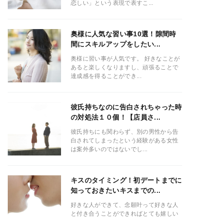
恋しい」という表現で表すこ...
奥様に人気な習い事10選！隙間時
間にスキルアップをしたい...
奥様に習い事が人気です。 好きなことが
あると楽しくなりますし、頑張ることで
達成感を得ることができ...
彼氏持ちなのに告白されちゃった時
の対処法１０個！【店員さ...
彼氏持ちにも関わらず、別の男性から告
白されてしまったという経験がある女性
は案外多いのではないでし...
キスのタイミング！初デートまでに
知っておきたいキスまでの...
好きな人ができて、念願叶って好きな人
と付き合うことができればとても嬉しい