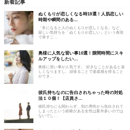
新着記事
ぬくもりが恋しくなる時18選！人肌恋しい
時期や瞬間のある...
「冬になると人のぬくもりが恋しくなる」など、
寂しい気持ちを「ぬくもりが恋しい」という表現
で表すこ...
奥様に人気な習い事10選！隙間時間にスキ
ルアップをしたい...
奥様に習い事が人気です。 好きなことがあると楽
しくなりますし、頑張ることで達成感を得ること
ができ...
彼氏持ちなのに告白されちゃった時の対処
法１０個！【店員さ...
彼氏持ちにも関わらず、別の男性から告白されて
しまったという経験がある女性は案外多いのでは
ないでし...