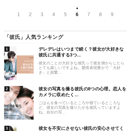
1
2
3
4
5
6
7
8
9
「彼氏」人気ランキング
デレデレはいつまで続く？彼女が大好きな
彼氏に共通する3つ...
彼女のことが大好きな彼氏って彼女側からしたら
とても嬉しいですよね。愛情表現豊かで「大好
き」と頻繁...
彼女の写真を撮る彼氏の8つの心理。恋人を
カメラに収めたく...
ごはんを食べているところや寝ているところな
ど、彼女の写真を撮りたがる彼氏っていますよ
ね。自分の写...
彼女を不安にさせない彼氏の安心させてく