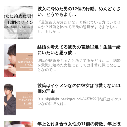
彼女に冷めた男の12個の行動。めんどくさ
い、どうでもよく...
「最近彼氏が冷たいな」と感じている方はいませ
んか？以前と比べて彼氏の態度がよそよそしい
と、もしか...
結婚を考えてる彼氏の言動12選！生涯一緒
にいたいと思う彼...
彼氏が結婚をちゃんと考えてるかどうかは、結婚
を意識し始めた女性にとっては非常に気になるこ
となので...
彼氏はイケメンなのに彼女は可愛くない11
個の理由
[su_highlight background="#f7ff99"]彼氏はイケメ
ンなのに彼女は...
年上と付き合う女性の11個の特徴。年上彼