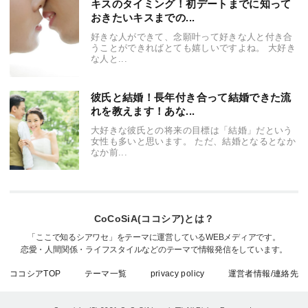
キスのタイミング！初デートまでに知って
おきたいキスまでの...
好きな人ができて、念願叶って好きな人と付き合
うことができればとても嬉しいですよね。 大好き
な人と...
彼氏と結婚！長年付き合って結婚できた流
れを教えます！あな...
大好きな彼氏との将来の目標は「結婚」だという
女性も多いと思います。 ただ、結婚となるとなか
なか前...
CoCoSiA(ココシア)とは？
「ここで知るシアワセ」をテーマに運営しているWEBメディアです。
恋愛・人間関係・ライフスタイルなどのテーマで情報発信をしています。
ココシアTOP
テーマ一覧
privacy policy
運営者情報/連絡先