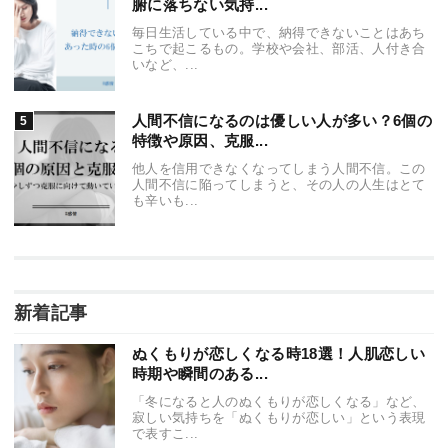
腑に落ちない気持...
毎日生活している中で、納得できないことはあち
こちで起こるもの。学校や会社、部活、人付き合
いなど、...
人間不信になるのは優しい人が多い？6個の
特徴や原因、克服...
他人を信用できなくなってしまう人間不信。この
人間不信に陥ってしまうと、その人の人生はとて
も辛いも...
新着記事
ぬくもりが恋しくなる時18選！人肌恋しい
時期や瞬間のある...
「冬になると人のぬくもりが恋しくなる」など、
寂しい気持ちを「ぬくもりが恋しい」という表現
で表すこ...