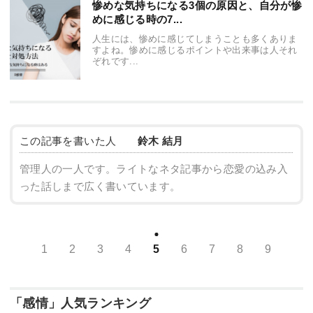
惨めな気持ちになる3個の原因と、自分が惨
めに感じる時の7...
人生には、惨めに感じてしまうことも多くありま
すよね。惨めに感じるポイントや出来事は人それ
ぞれです...
この記事を書いた人
鈴木 結月
管理人の一人です。ライトなネタ記事から恋愛の込み入
った話しまで広く書いています。
1
2
3
4
5
6
7
8
9
「感情」人気ランキング