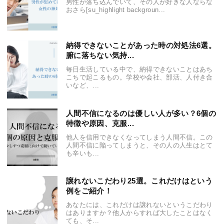
男性が落ち込んでいて、その人が好きな人ならな
おさら[su_highlight backgroun...
納得できないことがあった時の対処法6選。
腑に落ちない気持...
毎日生活している中で、納得できないことはあち
こちで起こるもの。学校や会社、部活、人付き合
いなど、...
人間不信になるのは優しい人が多い？6個の
特徴や原因、克服...
他人を信用できなくなってしまう人間不信。この
人間不信に陥ってしまうと、その人の人生はとて
も辛いも...
譲れないこだわり25選。これだけはという
例をご紹介！
あなたには、これだけは譲れないというこだわり
はありますか？他人からすれば大したことはなく
ても、そ...