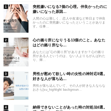
突然嫌いになる7個の心理。仲良かったのに
嫌いになった原因...
人間の心は難しく、恋人や友達など昨日まで仲良
かったのに突然嫌いになったということがありま
す。仕事...
心の拠り所になりうる13個のこと。あなた
はどの拠り所なら...
あなたには”心の拠り所”がありますか？心の拠り
所がある人というのは、ない人よりもがんばれた
り、輝...
男性が慰めて欲しい時の女性の神対応9選。
好きな人が落ち込...
男性が落ち込んでいて、その人が好きな人ならな
おさら[su_highlight backgroun...
納得できないことがあった時の対処法6選。