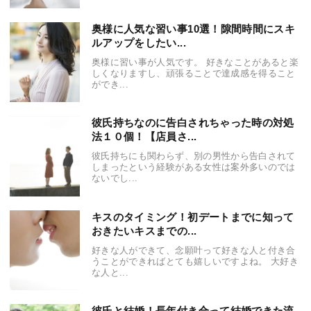
奥様に人気な習い事10選！隙間時間にスキ
ルアップをしたい...
奥様に習い事が人気です。 好きなことがあると楽
しくなりますし、頑張ることで達成感を得ること
ができ...
彼氏持ちなのに告白されちゃった時の対処
法１０個！【店員さ...
彼氏持ちにも関わらず、別の男性から告白されて
しまったという経験がある女性は案外多いのでは
ないでし...
キスのタイミング！初デートまでに知って
おきたいキスまでの...
好きな人ができて、念願叶って好きな人と付き合
うことができればとても嬉しいですよね。 大好き
な人と...
彼氏と結婚！長年付き合って結婚できた流