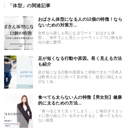
「体型」の関連記事
おばさん体型になる人の12個の特徴！なら
ないための対策方...
女性なら誰しも気になるワード「おばさん体
型」。街中でふと見たショーウィンドウに映る自
分の姿に驚愕...
足が短くなる行動や原因。長く見える方法
も紹介
足が短くなる行動や原因をご存知ですか？日本人
は欧米人などに比べて足が短く、短足に悩む人も
少なくあ...
食べても太らない人の特徴【男女別】健康
的に太るための方法...
「食べるとすぐ太ってしまう…」と毎日ダイエッ
トに取り組んでいる方からすると、食べても太ら
ない体質...