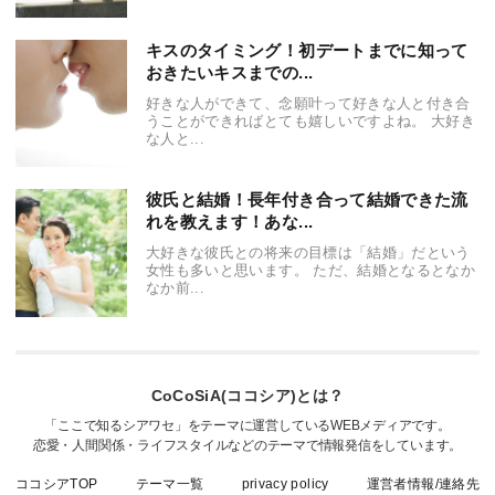
キスのタイミング！初デートまでに知って
おきたいキスまでの...
好きな人ができて、念願叶って好きな人と付き合
うことができればとても嬉しいですよね。 大好き
な人と...
彼氏と結婚！長年付き合って結婚できた流
れを教えます！あな...
大好きな彼氏との将来の目標は「結婚」だという
女性も多いと思います。 ただ、結婚となるとなか
なか前...
CoCoSiA(ココシア)とは？
「ここで知るシアワセ」をテーマに運営しているWEBメディアです。
恋愛・人間関係・ライフスタイルなどのテーマで情報発信をしています。
ココシアTOP
テーマ一覧
privacy policy
運営者情報/連絡先