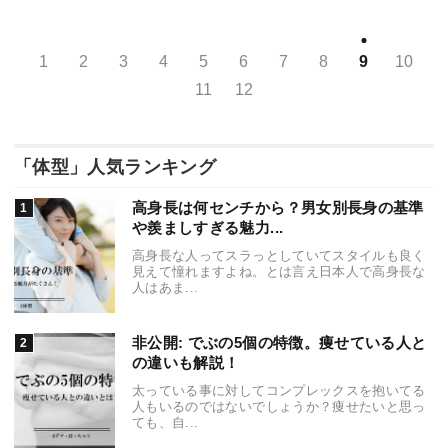
1
2
3
4
5
6
7
8
9
10
11
12
「体型」人気ランキング
高身長は何センチから？男女別長身の基準
や羨ましすぎる魅力...
高身長な人ってスラっとしていてスタイルも良く
見えて憧れますよね。とは言え日本人で高身長な
人はあま...
非公開: でぶの5個の特徴。痩せている人と
の違いも解説！
太っている事に対してコンプレックスを抱いてる
人もいるのではないでしょうか？痩せたいと思っ
ても、自...