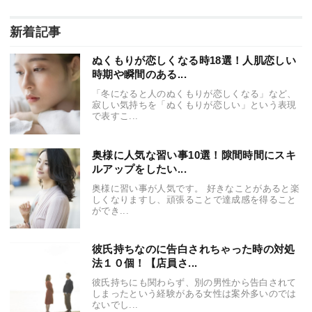
新着記事
ぬくもりが恋しくなる時18選！人肌恋しい
時期や瞬間のある...
「冬になると人のぬくもりが恋しくなる」など、
寂しい気持ちを「ぬくもりが恋しい」という表現
で表すこ...
奥様に人気な習い事10選！隙間時間にスキ
ルアップをしたい...
奥様に習い事が人気です。 好きなことがあると楽
しくなりますし、頑張ることで達成感を得ること
ができ...
彼氏持ちなのに告白されちゃった時の対処
法１０個！【店員さ...
彼氏持ちにも関わらず、別の男性から告白されて
しまったという経験がある女性は案外多いのでは
ないでし...