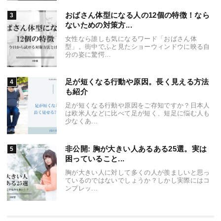
おばさん体型になる人の12個の特徴！なら
ないための対策方...
女性なら誰しも気になるワード「おばさん体
型」。街中でふと見たショーウィンドウに映る自
分の姿に驚愕...
足が短くなる行動や原因。長く見える方法
も紹介
足が短くなる行動や原因をご存知ですか？日本人
は欧米人などに比べて足が短く、短足に悩む人も
少なくあ...
非公開: 胸が大きい人あるある25選。実は
困っていること...
胸が大きい人に対して多くの人が羨ましいと思っ
ているのではないでしょうか？しかし実際にはコ
ンプレッ...