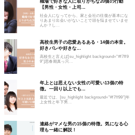
職場で好きな人に取りがちな20個の行動
【男性・女性・上司...
社会人になってから、家と会社の往復が基本にな
りあまり出会いがないことで頭を悩ませていませ
んか？し...
高校生男子の恋愛あるある・14個の本音。
好きバレや好きな...
高校生と言えば[su_highlight background="#f7ff9
9"]思春期真っ只...
年上とは思えない女性の可愛い13個の特
徴。一回り以上でも...
最近では、[su_highlight background="#f7ff99"]年
上女性と年下男...
連絡がマメな男の15個の特徴。気になる心
理も一緒に解説！