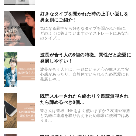
好きなタイプを聞かれた時の上手い返しを
男女別にご紹介！
気になる異性から好きなタイプを聞かれた時に、
どのように答えていますか？ストレートにあなた
のタイプ...
波長が合う人の8個の特徴。異性だと恋愛に
発展しやすい！
波長が合う人とは、一緒にいると心が癒されて安
心感があったり、自然体でいられるため恋愛にも
発展しや...
既読スルーされたら終わり？既読無視され
たら諦めるべき8個...
皆さんは普段LINEをよく使いますか？友達や家族
と気軽に連絡を取り合えるため非常に便利ではあ
りま...