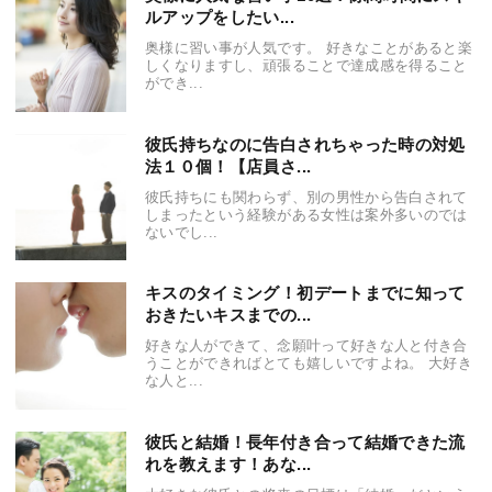
ルアップをしたい...
奥様に習い事が人気です。 好きなことがあると楽
しくなりますし、頑張ることで達成感を得ること
ができ...
彼氏持ちなのに告白されちゃった時の対処
法１０個！【店員さ...
彼氏持ちにも関わらず、別の男性から告白されて
しまったという経験がある女性は案外多いのでは
ないでし...
キスのタイミング！初デートまでに知って
おきたいキスまでの...
好きな人ができて、念願叶って好きな人と付き合
うことができればとても嬉しいですよね。 大好き
な人と...
彼氏と結婚！長年付き合って結婚できた流
れを教えます！あな...