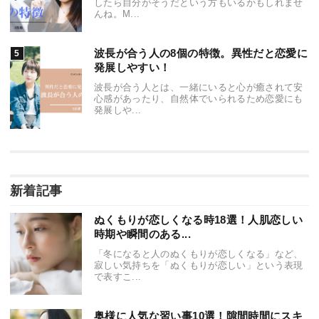
したら自分がそうだという方もいるかもしれませ
んね。M...
波長が合う人の8個の特徴。異性だと恋愛に
発展しやすい！
波長が合う人とは、一緒にいると心が癒されて安
心感があったり、自然体でいられるため恋愛にも
発展しや...
新着記事
ぬくもりが恋しくなる時18選！人肌恋しい
時期や瞬間のある...
「冬になると人のぬくもりが恋しくなる」など、
寂しい気持ちを「ぬくもりが恋しい」という表現
で表すこ...
奥様に人気な習い事10選！隙間時間にスキ