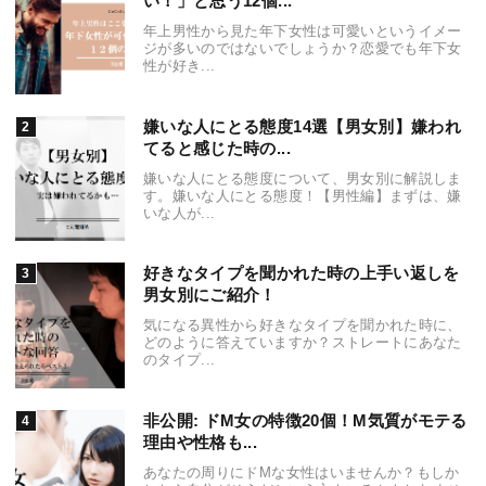
い！」と思う12個...
年上男性から見た年下女性は可愛いというイメー
ジが多いのではないでしょうか？恋愛でも年下女
性が好き...
嫌いな人にとる態度14選【男女別】嫌われ
てると感じた時の...
嫌いな人にとる態度について、男女別に解説しま
す。嫌いな人にとる態度！【男性編】まずは、嫌
いな人が...
好きなタイプを聞かれた時の上手い返しを
男女別にご紹介！
気になる異性から好きなタイプを聞かれた時に、
どのように答えていますか？ストレートにあなた
のタイプ...
非公開: ドM女の特徴20個！M気質がモテる
理由や性格も...
あなたの周りにドMな女性はいませんか？もしか