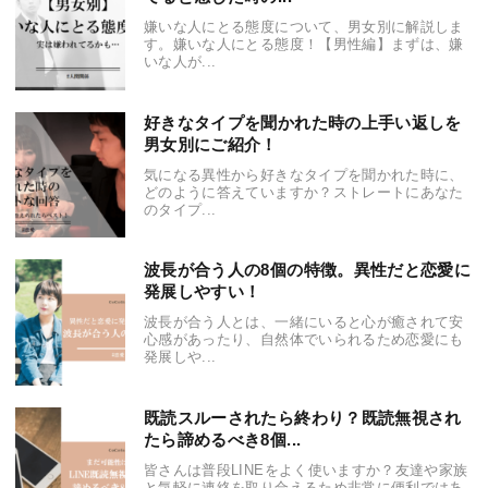
嫌いな人にとる態度について、男女別に解説しま
す。嫌いな人にとる態度！【男性編】まずは、嫌
いな人が...
好きなタイプを聞かれた時の上手い返しを
男女別にご紹介！
気になる異性から好きなタイプを聞かれた時に、
どのように答えていますか？ストレートにあなた
のタイプ...
波長が合う人の8個の特徴。異性だと恋愛に
発展しやすい！
波長が合う人とは、一緒にいると心が癒されて安
心感があったり、自然体でいられるため恋愛にも
発展しや...
既読スルーされたら終わり？既読無視され
たら諦めるべき8個...
皆さんは普段LINEをよく使いますか？友達や家族
と気軽に連絡を取り合えるため非常に便利ではあ