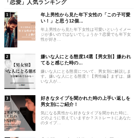
「恋愛」人気ランキング
年上男性から見た年下女性の「この子可愛
い！」と思う12個...
年上男性から見た年下女性は可愛いというイメー
ジが多いのではないでしょうか？恋愛でも年下女
性が好き...
嫌いな人にとる態度14選【男女別】嫌われ
てると感じた時の...
嫌いな人にとる態度について、男女別に解説しま
す。嫌いな人にとる態度！【男性編】まずは、嫌
いな人が...
好きなタイプを聞かれた時の上手い返しを
男女別にご紹介！
気になる異性から好きなタイプを聞かれた時に、
どのように答えていますか？ストレートにあなた
のタイプ...