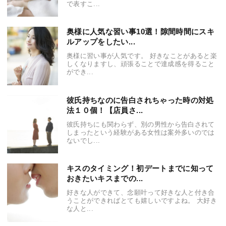
で表すこ...
奥様に人気な習い事10選！隙間時間にスキ
ルアップをしたい...
奥様に習い事が人気です。 好きなことがあると楽
しくなりますし、頑張ることで達成感を得ること
ができ...
彼氏持ちなのに告白されちゃった時の対処
法１０個！【店員さ...
彼氏持ちにも関わらず、別の男性から告白されて
しまったという経験がある女性は案外多いのでは
ないでし...
キスのタイミング！初デートまでに知って
おきたいキスまでの...
好きな人ができて、念願叶って好きな人と付き合
うことができればとても嬉しいですよね。 大好き
な人と...