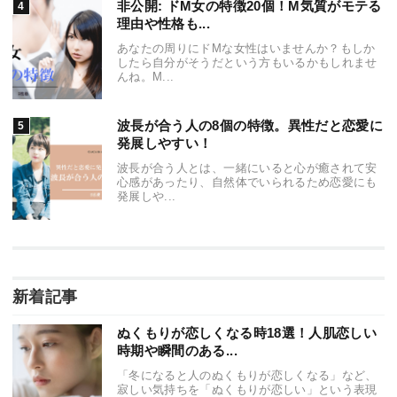
非公開: ドM女の特徴20個！M気質がモテる
理由や性格も...
あなたの周りにドMな女性はいませんか？もしか
したら自分がそうだという方もいるかもしれませ
んね。M...
波長が合う人の8個の特徴。異性だと恋愛に
発展しやすい！
波長が合う人とは、一緒にいると心が癒されて安
心感があったり、自然体でいられるため恋愛にも
発展しや...
新着記事
ぬくもりが恋しくなる時18選！人肌恋しい
時期や瞬間のある...
「冬になると人のぬくもりが恋しくなる」など、
寂しい気持ちを「ぬくもりが恋しい」という表現