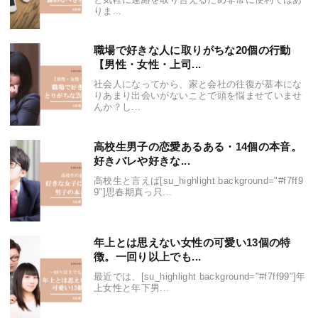
りま...
職場で好きな人に取りがちな20個の行動
【男性・女性・上司...
社会人になってから、家と会社の往復が基本にな
りあまり出会いがないことで頭を悩ませていませ
んか？し...
高校生男子の恋愛あるある・14個の本音。
好きバレや好きな...
高校生と言えば[su_highlight background="#f7ff9
9"]思春期真っ只...
年上とは思えない女性の可愛い13個の特
徴。一回り以上でも...
最近では、[su_highlight background="#f7ff99"]年
上女性と年下男...