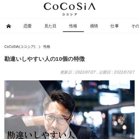
恋愛
見た目
性格
感情
仕事
そ
CoCoSiA(ココシア)
性格
勘違いしやすい人の10個の特徴
更新日：2022/07/27
,
公開日：2022/07/27