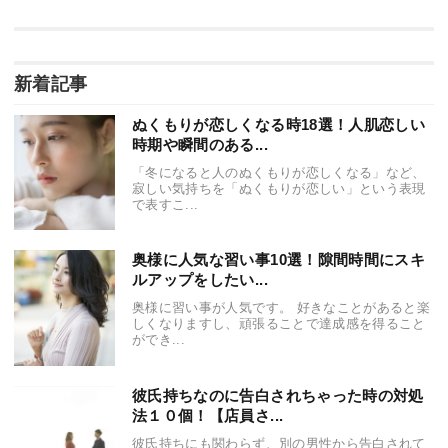
新着記事
ぬくもりが恋しくなる時18選！人肌恋しい
時期や瞬間のある...
「冬になると人のぬくもりが恋しくなる」など、
寂しい気持ちを「ぬくもりが恋しい」という表現
で表すこ...
奥様に人気な習い事10選！隙間時間にスキ
ルアップをしたい...
奥様に習い事が人気です。 好きなことがあると楽
しくなりますし、頑張ることで達成感を得ること
ができ...
彼氏持ちなのに告白されちゃった時の対処
法１０個！【店員さ...
彼氏持ちにも関わらず、別の男性から告白されて