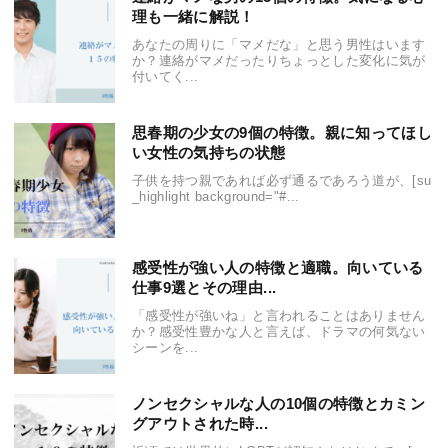
理も一緒に解説！
あなたの周りに「マメだな」と思う男性はいます
か？連絡がマメだったりちょっとした変化に気が
付いてく...
思春期の少女の9個の特徴。親に知ってほし
い女性の気持ちの状態
子供を持つ親であれば必ず通るであろう道が、[su
_highlight background="#...
感受性が強い人の特徴と適職。向いている
仕事9選とその理由...
「感受性が強いね」と言われることはありません
か？感受性豊かな人と言えば、ドラマの何気ない
シーンを...
ノンセクシャルな人の10個の特徴とカミン
グアウトされた時...