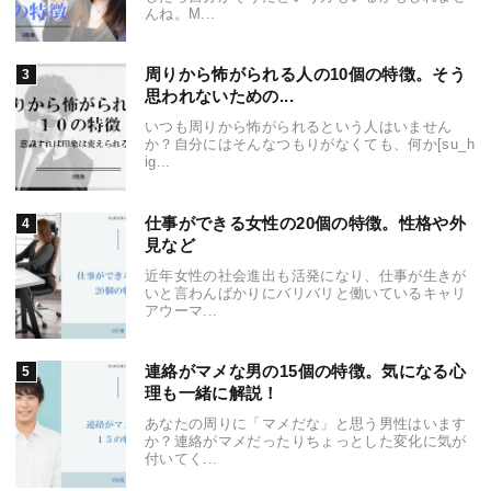
んね。M...
周りから怖がられる人の10個の特徴。そう
思われないための...
いつも周りから怖がられるという人はいません
か？自分にはそんなつもりがなくても、何か[su_h
ig...
仕事ができる女性の20個の特徴。性格や外
見など
近年女性の社会進出も活発になり、仕事が生きが
いと言わんばかりにバリバリと働いているキャリ
アウーマ...
連絡がマメな男の15個の特徴。気になる心
理も一緒に解説！
あなたの周りに「マメだな」と思う男性はいます
か？連絡がマメだったりちょっとした変化に気が
付いてく...