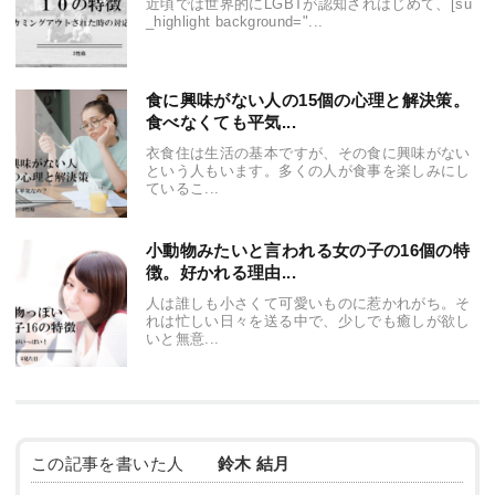
近頃では世界的にLGBTが認知されはじめて、[su
_highlight background="...
食に興味がない人の15個の心理と解決策。
食べなくても平気...
衣食住は生活の基本ですが、その食に興味がない
という人もいます。多くの人が食事を楽しみにし
ているこ...
小動物みたいと言われる女の子の16個の特
徴。好かれる理由...
人は誰しも小さくて可愛いものに惹かれがち。そ
れは忙しい日々を送る中で、少しでも癒しが欲し
いと無意...
この記事を書いた人
鈴木 結月