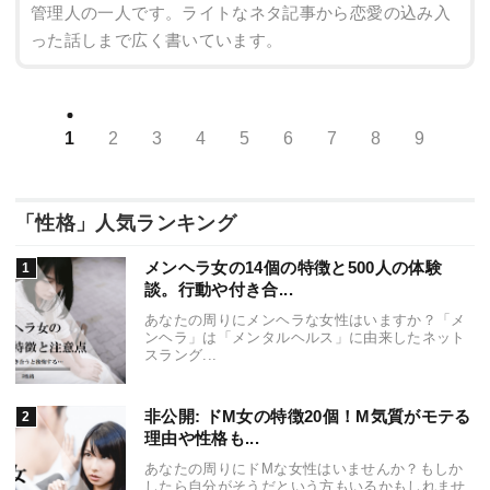
管理人の一人です。ライトなネタ記事から恋愛の込み入
った話しまで広く書いています。
1
2
3
4
5
6
7
8
9
「性格」人気ランキング
メンヘラ女の14個の特徴と500人の体験
談。行動や付き合...
あなたの周りにメンヘラな女性はいますか？「メ
ンヘラ」は「メンタルヘルス」に由来したネット
スラング...
非公開: ドM女の特徴20個！M気質がモテる
理由や性格も...
あなたの周りにドMな女性はいませんか？もしか
したら自分がそうだという方もいるかもしれませ