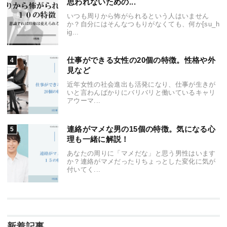
思われないための...
いつも周りから怖がられるという人はいません
か？自分にはそんなつもりがなくても、何か[su_h
ig...
仕事ができる女性の20個の特徴。性格や外
見など
近年女性の社会進出も活発になり、仕事が生きが
いと言わんばかりにバリバリと働いているキャリ
アウーマ...
連絡がマメな男の15個の特徴。気になる心
理も一緒に解説！
あなたの周りに「マメだな」と思う男性はいます
か？連絡がマメだったりちょっとした変化に気が
付いてく...
新着記事