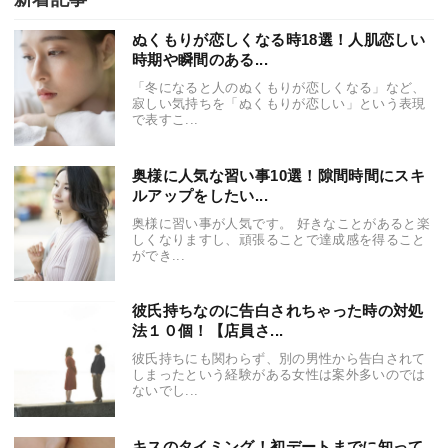
ぬくもりが恋しくなる時18選！人肌恋しい
時期や瞬間のある...
「冬になると人のぬくもりが恋しくなる」など、
寂しい気持ちを「ぬくもりが恋しい」という表現
で表すこ...
奥様に人気な習い事10選！隙間時間にスキ
ルアップをしたい...
奥様に習い事が人気です。 好きなことがあると楽
しくなりますし、頑張ることで達成感を得ること
ができ...
彼氏持ちなのに告白されちゃった時の対処
法１０個！【店員さ...
彼氏持ちにも関わらず、別の男性から告白されて
しまったという経験がある女性は案外多いのでは
ないでし...
キスのタイミング！初デートまでに知って