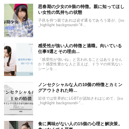
思春期の少女の9個の特徴。親に知ってほし
い女性の気持ちの状態
子供を持つ親であれば必ず通るであろう道が、[su
_highlight background="#...
感受性が強い人の特徴と適職。向いている
仕事9選とその理由...
「感受性が強いね」と言われることはありません
か？感受性豊かな人と言えば、ドラマの何気ない
シーンを...
ノンセクシャルな人の10個の特徴とカミン
グアウトされた時...
近頃では世界的にLGBTが認知されはじめて、[su
_highlight background="...
食に興味がない人の15個の心理と解決策。