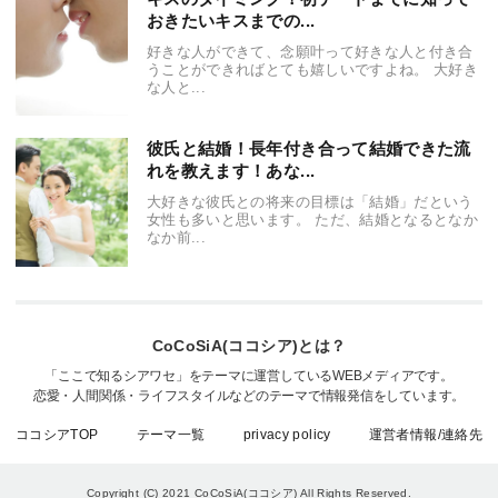
おきたいキスまでの...
好きな人ができて、念願叶って好きな人と付き合
うことができればとても嬉しいですよね。 大好き
な人と...
彼氏と結婚！長年付き合って結婚できた流
れを教えます！あな...
大好きな彼氏との将来の目標は「結婚」だという
女性も多いと思います。 ただ、結婚となるとなか
なか前...
CoCoSiA(ココシア)とは？
「ここで知るシアワセ」をテーマに運営しているWEBメディアです。
恋愛・人間関係・ライフスタイルなどのテーマで情報発信をしています。
ココシアTOP
テーマ一覧
privacy policy
運営者情報/連絡先
Copyright (C) 2021 CoCoSiA(ココシア)
All Rights Reserved.