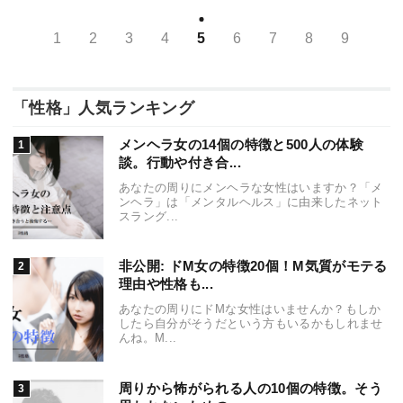
1
2
3
4
5
6
7
8
9
「性格」人気ランキング
メンヘラ女の14個の特徴と500人の体験
談。行動や付き合...
あなたの周りにメンヘラな女性はいますか？「メ
ンヘラ」は「メンタルヘルス」に由来したネット
スラング...
非公開: ドM女の特徴20個！M気質がモテる
理由や性格も...
あなたの周りにドMな女性はいませんか？もしか
したら自分がそうだという方もいるかもしれませ
んね。M...
周りから怖がられる人の10個の特徴。そう