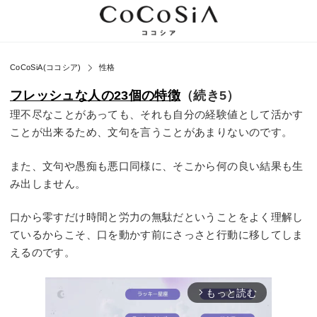
CoCoSiA(ココシア)
性格
フレッシュな人の23個の特徴
（続き5）
理不尽なことがあっても、それも自分の経験値として活かす
ことが出来るため、文句を言うことがあまりないのです。
また、文句や愚痴も悪口同様に、そこから何の良い結果も生
み出しません。
口から零すだけ時間と労力の無駄だということをよく理解し
ているからこそ、口を動かす前にさっさと行動に移してしま
えるのです。
もっと読む
arrow_forward_ios