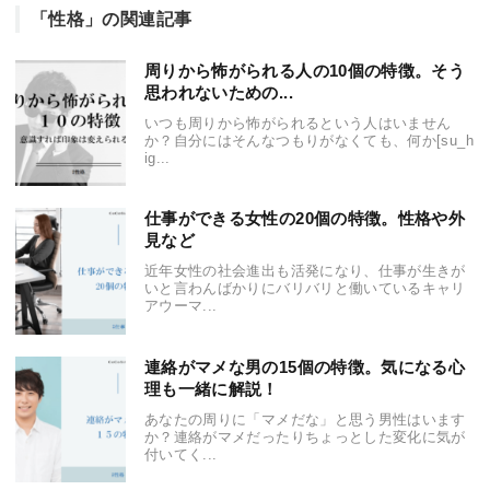
「性格」の関連記事
周りから怖がられる人の10個の特徴。そう
思われないための...
いつも周りから怖がられるという人はいません
か？自分にはそんなつもりがなくても、何か[su_h
ig...
仕事ができる女性の20個の特徴。性格や外
見など
近年女性の社会進出も活発になり、仕事が生きが
いと言わんばかりにバリバリと働いているキャリ
アウーマ...
連絡がマメな男の15個の特徴。気になる心
理も一緒に解説！
あなたの周りに「マメだな」と思う男性はいます
か？連絡がマメだったりちょっとした変化に気が
付いてく...