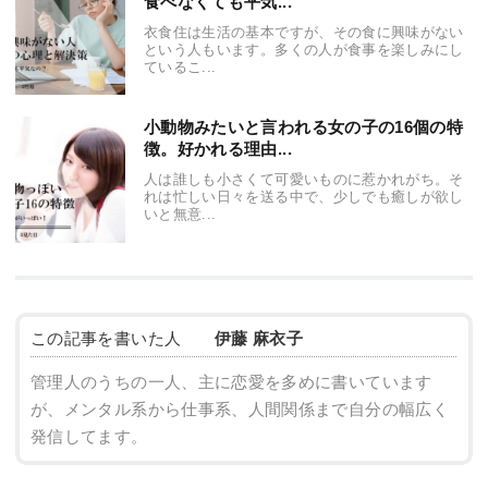
食べなくても平気...
衣食住は生活の基本ですが、その食に興味がない
という人もいます。多くの人が食事を楽しみにし
ているこ...
小動物みたいと言われる女の子の16個の特
徴。好かれる理由...
人は誰しも小さくて可愛いものに惹かれがち。そ
れは忙しい日々を送る中で、少しでも癒しが欲し
いと無意...
この記事を書いた人
伊藤 麻衣子
管理人のうちの一人、主に恋愛を多めに書いています
が、メンタル系から仕事系、人間関係まで自分の幅広く
発信してます。