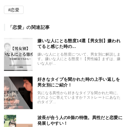
恋愛
「恋愛」の関連記事
嫌いな人にとる態度14選【男女別】嫌われ
てると感じた時の...
嫌いな人にとる態度について、男女別に解説しま
す。嫌いな人にとる態度！【男性編】まずは、嫌
いな人が...
好きなタイプを聞かれた時の上手い返しを
男女別にご紹介！
気になる異性から好きなタイプを聞かれた時に、
どのように答えていますか？ストレートにあなた
のタイプ...
波長が合う人の8個の特徴。異性だと恋愛に
発展しやすい！