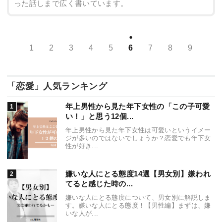
った話しまで広く書いています。
1
2
3
4
5
6
7
8
9
「恋愛」人気ランキング
年上男性から見た年下女性の「この子可愛
い！」と思う12個...
年上男性から見た年下女性は可愛いというイメー
ジが多いのではないでしょうか？恋愛でも年下女
性が好き...
嫌いな人にとる態度14選【男女別】嫌われ
てると感じた時の...
嫌いな人にとる態度について、男女別に解説しま
す。嫌いな人にとる態度！【男性編】まずは、嫌
いな人が...