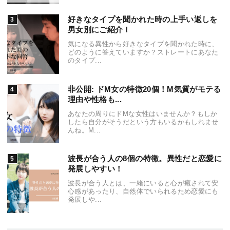
好きなタイプを聞かれた時の上手い返しを
男女別にご紹介！
気になる異性から好きなタイプを聞かれた時に、
どのように答えていますか？ストレートにあなた
のタイプ...
非公開: ドM女の特徴20個！M気質がモテる
理由や性格も...
あなたの周りにドMな女性はいませんか？もしか
したら自分がそうだという方もいるかもしれませ
んね。M...
波長が合う人の8個の特徴。異性だと恋愛に
発展しやすい！
波長が合う人とは、一緒にいると心が癒されて安
心感があったり、自然体でいられるため恋愛にも
発展しや...