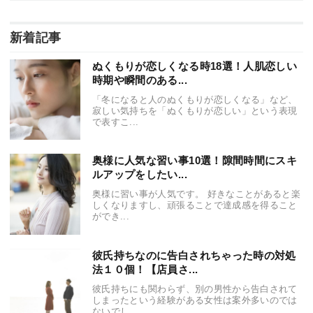
新着記事
ぬくもりが恋しくなる時18選！人肌恋しい
時期や瞬間のある...
「冬になると人のぬくもりが恋しくなる」など、
寂しい気持ちを「ぬくもりが恋しい」という表現
で表すこ...
奥様に人気な習い事10選！隙間時間にスキ
ルアップをしたい...
奥様に習い事が人気です。 好きなことがあると楽
しくなりますし、頑張ることで達成感を得ること
ができ...
彼氏持ちなのに告白されちゃった時の対処
法１０個！【店員さ...
彼氏持ちにも関わらず、別の男性から告白されて
しまったという経験がある女性は案外多いのでは
ないでし...