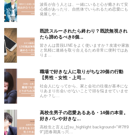
波長が合う人とは、一緒にいると心が癒されて安
心感があったり、自然体でいられるため恋愛にも
発展しや...
既読スルーされたら終わり？既読無視され
たら諦めるべき8個...
皆さんは普段LINEをよく使いますか？友達や家族
と気軽に連絡を取り合えるため非常に便利ではあ
りま...
職場で好きな人に取りがちな20個の行動
【男性・女性・上司...
社会人になってから、家と会社の往復が基本にな
りあまり出会いがないことで頭を悩ませていませ
んか？し...
高校生男子の恋愛あるある・14個の本音。
好きバレや好きな...
高校生と言えば[su_highlight background="#f7ff9
9"]思春期真っ只...