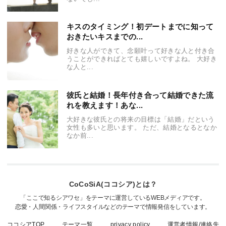
キスのタイミング！初デートまでに知って
おきたいキスまでの...
好きな人ができて、念願叶って好きな人と付き合
うことができればとても嬉しいですよね。 大好き
な人と...
彼氏と結婚！長年付き合って結婚できた流
れを教えます！あな...
大好きな彼氏との将来の目標は「結婚」だという
女性も多いと思います。 ただ、結婚となるとなか
なか前...
CoCoSiA(ココシア)とは？
「ここで知るシアワセ」をテーマに運営しているWEBメディアです。
恋愛・人間関係・ライフスタイルなどのテーマで情報発信をしています。
ココシアTOP
テーマ一覧
privacy policy
運営者情報/連絡先