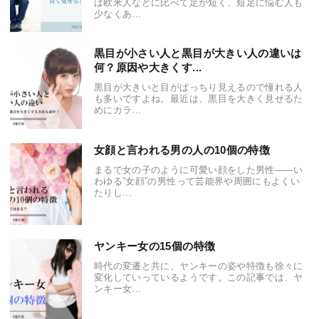
は欧米人などに比べて足が短く、短足に悩む人も
少なくあ...
黒目が小さい人と黒目が大きい人の違いは
何？原因や大きくす...
黒目が大きいと目がぱっちり見えるので憧れる人
も多いですよね。最近は、黒目を大きく見せるた
めにカラ...
女顔と言われる男の人の10個の特徴
まるで女の子のように可愛い顔をした男性――い
わゆる”女顔”の男性って芸能界や周囲にもよくい
たりし...
ヤンキー女の15個の特徴
時代の変遷と共に、ヤンキーの姿や特徴も徐々に
変化していっているようです。この記事では、ヤ
ンキー女...