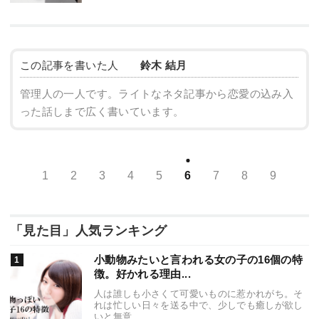
この記事を書いた人
鈴木 結月
管理人の一人です。ライトなネタ記事から恋愛の込み入
った話しまで広く書いています。
1
2
3
4
5
6
7
8
9
「見た目」人気ランキング
小動物みたいと言われる女の子の16個の特
徴。好かれる理由...
人は誰しも小さくて可愛いものに惹かれがち。そ
れは忙しい日々を送る中で、少しでも癒しが欲し
いと無意...