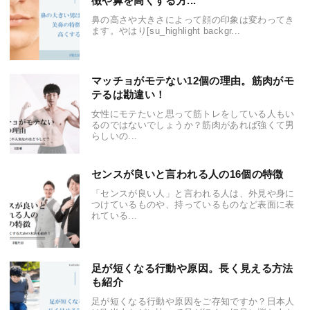
徴や鼻を高くする方...
鼻の高さや大きさによって顔の印象は変わってき
ます。やはり[su_highlight backgr...
マッチョがモテない12個の理由。筋肉がモ
テるは勘違い！
女性にモテたいと思って筋トレをしている人もい
るのではないでしょうか？筋肉があれば強くて男
らしいの...
センスが良いと言われる人の16個の特徴
「センスが良い人」と言われる人は、外見や身に
つけているものや、持っているものなど表面に表
れている...
足が短くなる行動や原因。長く見える方法
も紹介
足が短くなる行動や原因をご存知ですか？日本人