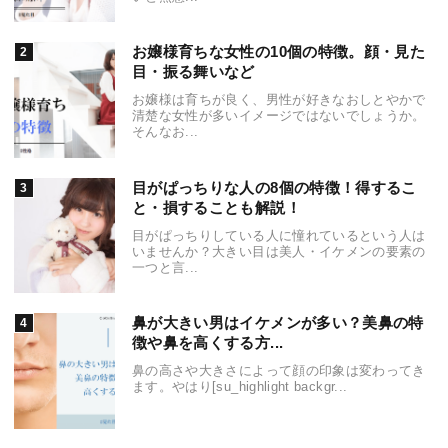
お嬢様育ちな女性の10個の特徴。顔・見た
目・振る舞いなど
お嬢様は育ちが良く、男性が好きなおしとやかで
清楚な女性が多いイメージではないでしょうか。
そんなお...
目がぱっちりな人の8個の特徴！得するこ
と・損することも解説！
目がぱっちりしている人に憧れているという人は
いませんか？大きい目は美人・イケメンの要素の
一つと言...
鼻が大きい男はイケメンが多い？美鼻の特
徴や鼻を高くする方...
鼻の高さや大きさによって顔の印象は変わってき
ます。やはり[su_highlight backgr...