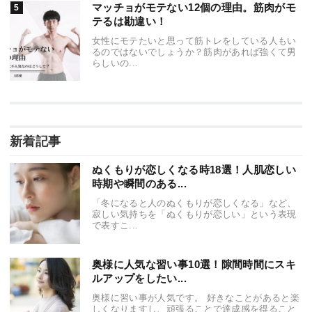
マッチョがモテない12個の理由。筋肉がモ
テるは勘違い！
女性にモテたいと思って筋トレをしている人もい
るのではないでしょうか？筋肉があれば強くて男
らしいの...
新着記事
ぬくもりが恋しくなる時18選！人肌恋しい
時期や瞬間のある...
「冬になると人のぬくもりが恋しくなる」など、
寂しい気持ちを「ぬくもりが恋しい」という表現
で表すこ...
奥様に人気な習い事10選！隙間時間にスキ
ルアップをしたい...
奥様に習い事が人気です。 好きなことがあると楽
しくなりますし、頑張ることで達成感を得ること