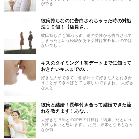
ができ...
彼氏持ちなのに告白されちゃった時の対処
法１０個！【店員さ...
彼氏持ちにも関わらず、別の男性から告白されて
しまったという経験がある女性は案外多いのでは
ないでし...
キスのタイミング！初デートまでに知って
おきたいキスまでの...
好きな人ができて、念願叶って好きな人と付き合
うことができればとても嬉しいですよね。 大好き
な人と...
彼氏と結婚！長年付き合って結婚できた流
れを教えます！あな...
大好きな彼氏との将来の目標は「結婚」だという
女性も多いと思います。 ただ、結婚となるとなか
なか前...