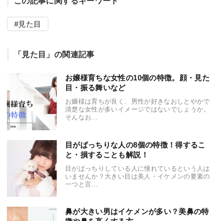
この記事に関するキーワード
見た目
「見た目」の関連記事
お嬢様育ちな女性の10個の特徴。顔・見た
目・振る舞いなど
お嬢様は育ちが良く、男性が好きなおしとやかで
清楚な女性が多いイメージではないでしょうか。
そんなお...
目がぱっちりな人の8個の特徴！得するこ
と・損することも解説！
目がぱっちりしている人に憧れているという人は
いませんか？大きい目は美人・イケメンの要素の
一つと言...
鼻が大きい男はイケメンが多い？美鼻の特