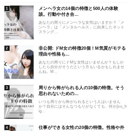
メンヘラ女の14個の特徴と500人の体験
談。行動や付き合...
あなたの周りにメンヘラな女性はいますか？「メ
ンヘラ」は「メンタルヘルス」に由来したネット
スラング...
非公開: ドM女の特徴20個！M気質がモテる
理由や性格も...
あなたの周りにドMな女性はいませんか？もしか
したら自分がそうだという方もいるかもしれませ
んね。M...
周りから怖がられる人の10個の特徴。そう
思われないための...
いつも周りから怖がられるという人はいません
か？自分にはそんなつもりがなくても、何か[su_h
ig...
仕事ができる女性の20個の特徴。性格や外