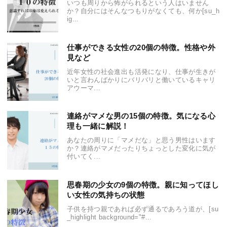
いつも周りから怖がられるという人はいません
か？自分にはそんなつもりがなくても、何か[su_h
ig...
仕事ができる女性の20個の特徴。性格や外
見など
近年女性の社会進出も活発になり、仕事が生きが
いと言わんばかりにバリバリと働いているキャリ
アウーマ...
連絡がマメな男の15個の特徴。気になる心
理も一緒に解説！
あなたの周りに「マメだな」と思う男性はいます
か？連絡がマメだったりちょっとした変化に気が
付いてく...
思春期の少女の9個の特徴。親に知ってほし
い女性の気持ちの状態
子供を持つ親であれば必ず通るであろう道が、[su
_highlight background="#...