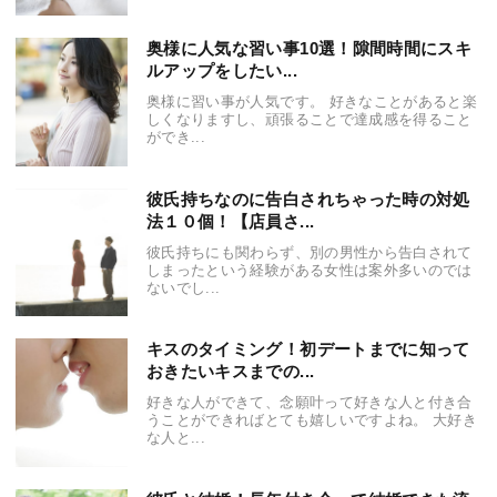
奥様に人気な習い事10選！隙間時間にスキ
ルアップをしたい...
奥様に習い事が人気です。 好きなことがあると楽
しくなりますし、頑張ることで達成感を得ること
ができ...
彼氏持ちなのに告白されちゃった時の対処
法１０個！【店員さ...
彼氏持ちにも関わらず、別の男性から告白されて
しまったという経験がある女性は案外多いのでは
ないでし...
キスのタイミング！初デートまでに知って
おきたいキスまでの...
好きな人ができて、念願叶って好きな人と付き合
うことができればとても嬉しいですよね。 大好き
な人と...