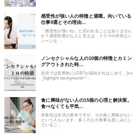
感受性が強い人の特徴と適職。向いている
仕事9選とその理由...
「感受性が強いね」と言われることはありません
か？感受性豊かな人と言えば、ドラマの何気ない
シーンを...
ノンセクシャルな人の10個の特徴とカミン
グアウトされた時...
近頃では世界的にLGBTが認知されはじめて、[su
_highlight background="...
食に興味がない人の15個の心理と解決策。
食べなくても平気...
衣食住は生活の基本ですが、その食に興味がない
という人もいます。多くの人が食事を楽しみにし
ているこ...