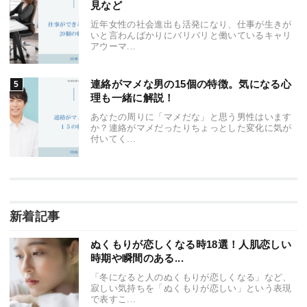
見など
近年女性の社会進出も活発になり、仕事が生きが
いと言わんばかりにバリバリと働いているキャリ
アウーマ...
連絡がマメな男の15個の特徴。気になる心
理も一緒に解説！
あなたの周りに「マメだな」と思う男性はいます
か？連絡がマメだったりちょっとした変化に気が
付いてく...
新着記事
ぬくもりが恋しくなる時18選！人肌恋しい
時期や瞬間のある...
「冬になると人のぬくもりが恋しくなる」など、
寂しい気持ちを「ぬくもりが恋しい」という表現
で表すこ...