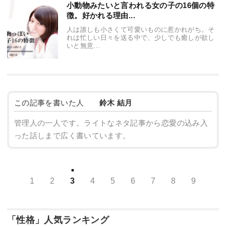
小動物みたいと言われる女の子の16個の特
徴。好かれる理由...
人は誰しも小さくて可愛いものに惹かれがち。そ
れは忙しい日々を送る中で、少しでも癒しが欲し
いと無意...
この記事を書いた人
鈴木 結月
管理人の一人です。ライトなネタ記事から恋愛の込み入
った話しまで広く書いています。
1
2
3
4
5
6
7
8
9
「性格」人気ランキング