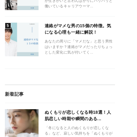
が生きがいと言わんばかりにバリバリと
働いているキャリアウーマ...
連絡がマメな男の15個の特徴。気
になる心理も一緒に解説！
あなたの周りに「マメだな」と思う男性
はいますか？連絡がマメだったりちょっ
とした変化に気が付いてく...
新着記事
ぬくもりが恋しくなる時18選！人
肌恋しい時期や瞬間のある...
「冬になると人のぬくもりが恋しくな
る」など、寂しい気持ちを「ぬくもりが