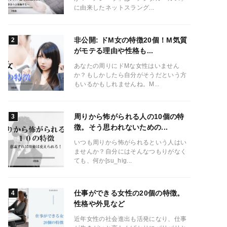
に由来したネットスラング...
非公開: ドM女の特徴20個！M気質
がモテる理由や性格も...
あなたの周りにドMな女性はいません
か？もしかしたら自分がそうだという方
もいるかもしれませんね。M...
周りから怖がられる人の10個の特
徴。そう思われないための...
いつも周りから怖がられるという人はい
ませんか？自分にはそんなつもりがなく
ても、何か[su_hig...
仕事ができる女性の20個の特徴。
性格や外見など
近年女性の社会進出も活発になり、仕事