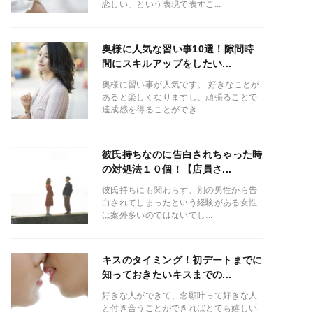
恋しい」という表現で表すこ...
奥様に人気な習い事10選！隙間時
間にスキルアップをしたい...
奥様に習い事が人気です。 好きなことが
あると楽しくなりますし、頑張ることで
達成感を得ることができ...
彼氏持ちなのに告白されちゃった時
の対処法１０個！【店員さ...
彼氏持ちにも関わらず、別の男性から告
白されてしまったという経験がある女性
は案外多いのではないでし...
キスのタイミング！初デートまでに
知っておきたいキスまでの...
好きな人ができて、念願叶って好きな人
と付き合うことができればとても嬉しい