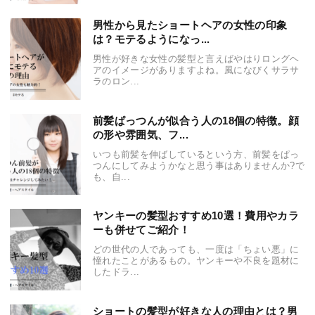
男性から見たショートヘアの女性の印象
は？モテるようになっ...
男性が好きな女性の髪型と言えばやはりロングヘ
アのイメージがありますよね。風になびくサラサ
ラのロン...
前髪ぱっつんが似合う人の18個の特徴。顔
の形や雰囲気、フ...
いつも前髪を伸ばしているという方、前髪をぱっ
つんにしてみようかなと思う事はありませんか?で
も、自...
ヤンキーの髪型おすすめ10選！費用やカラ
ーも併せてご紹介！
どの世代の人であっても、一度は「ちょい悪」に
憧れたことがあるもの。ヤンキーや不良を題材に
したドラ...
ショートの髪型が好きな人の理由とは？男