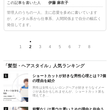
この記事を書いた人
伊藤 麻衣子
管理人のうちの一人、主に恋愛を多めに書いています
が、メンタル系から仕事系、人間関係まで自分の幅広く
発信してます。
1
2
3
4
5
6
7
8
「髪型・ヘアスタイル」人気ランキング
ショートカットが好きな男性心理とは？7個
の理由を紹介
男性は女性らしいロングヘアが好きそうなイメー
ジがあるかもしれませんが、ショートカット派も
増えてき...
前髪なしは男ウケ悪い？その理由と似合う