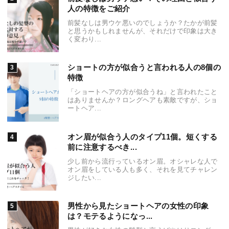
人の特徴をご紹介
前髪なしは男ウケ悪いのでしょうか？たかが前髪
と思うかもしれませんが、それだけで印象は大き
く変わり...
ショートの方が似合うと言われる人の8個の
特徴
「ショートヘアの方が似合うね」と言われたこと
はありませんか？ロングヘアも素敵ですが、ショ
ートヘア...
オン眉が似合う人のタイプ11個。短くする
前に注意するべき...
少し前から流行っているオン眉。オシャレな人で
オン眉をしている人も多く、それを見てチャレン
ジしたい...
男性から見たショートヘアの女性の印象
は？モテるようになっ...