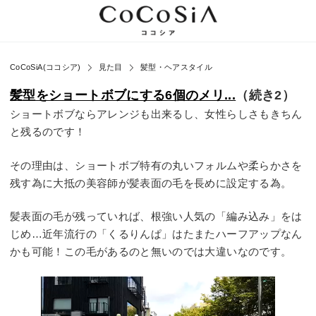
CoCoSiA(ココシア)
見た目
髪型・ヘアスタイル
髪型をショートボブにする6個のメリ...
（続き2）
ショートボブならアレンジも出来るし、女性らしさもきちん
と残るのです！
その理由は、ショートボブ特有の丸いフォルムや柔らかさを
残す為に大抵の美容師が髪表面の毛を長めに設定する為。
髪表面の毛が残っていれば、根強い人気の「編み込み」をは
じめ…近年流行の「くるりんぱ」はたまたハーフアップなん
かも可能！この毛があるのと無いのでは大違いなのです。