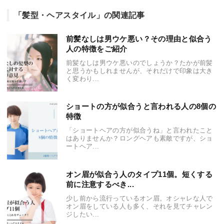
「髪型・ヘアスタイル」の関連記事
前髪なしは男ウケ悪い？その理由と似合う
人の特徴をご紹介
前髪なしは男ウケ悪いのでしょうか？たかが前髪
と思うかもしれませんが、それだけで印象は大き
く変わり...
ショートの方が似合うと言われる人の8個の
特徴
「ショートヘアの方が似合うね」と言われたこと
はありませんか？ロングヘアも素敵ですが、ショ
ートヘア...
オン眉が似合う人のタイプ11個。短くする
前に注意するべき...
少し前から流行っているオン眉。オシャレな人で
オン眉をしている人も多く、それを見てチャレン
ジしたい...