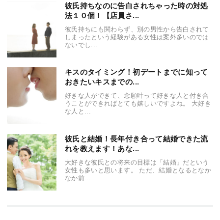
彼氏持ちなのに告白されちゃった時の対処
法１０個！【店員さ...
彼氏持ちにも関わらず、別の男性から告白されて
しまったという経験がある女性は案外多いのでは
ないでし...
キスのタイミング！初デートまでに知って
おきたいキスまでの...
好きな人ができて、念願叶って好きな人と付き合
うことができればとても嬉しいですよね。 大好き
な人と...
彼氏と結婚！長年付き合って結婚できた流
れを教えます！あな...
大好きな彼氏との将来の目標は「結婚」だという
女性も多いと思います。 ただ、結婚となるとなか
なか前...