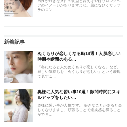
男性が好きな女性の髪型と言えばやはりロングヘ
アのイメージがありますよね。風になびくサラサ
ラのロン...
新着記事
ぬくもりが恋しくなる時18選！人肌恋しい
時期や瞬間のある...
「冬になると人のぬくもりが恋しくなる」など、
寂しい気持ちを「ぬくもりが恋しい」という表現
で表すこ...
奥様に人気な習い事10選！隙間時間にスキ
ルアップをしたい...
奥様に習い事が人気です。 好きなことがあると楽
しくなりますし、頑張ることで達成感を得ること
ができ...