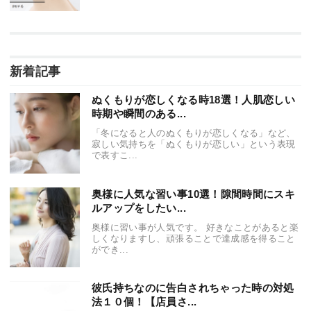
新着記事
ぬくもりが恋しくなる時18選！人肌恋しい
時期や瞬間のある...
「冬になると人のぬくもりが恋しくなる」など、
寂しい気持ちを「ぬくもりが恋しい」という表現
で表すこ...
奥様に人気な習い事10選！隙間時間にスキ
ルアップをしたい...
奥様に習い事が人気です。 好きなことがあると楽
しくなりますし、頑張ることで達成感を得ること
ができ...
彼氏持ちなのに告白されちゃった時の対処
法１０個！【店員さ...