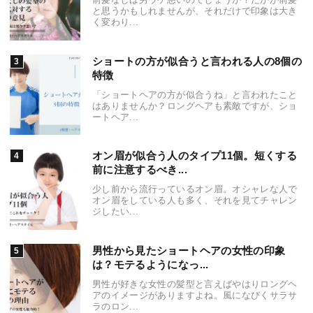
と思うかもしれませんが、それだけで印象は大き
く変わり...
ショートの方が似合うと言われる人の8個の
特徴
「ショートヘアの方が似合うね」と言われたこと
はありませんか？ロングヘアも素敵ですが、ショ
ートヘア...
オン眉が似合う人のタイプ11個。短くする
前に注意するべき...
少し前から流行っているオン眉。オシャレな人で
オン眉をしている人も多く、それを見てチャレン
ジしたい...
男性から見たショートヘアの女性の印象
は？モテるようになっ...
男性が好きな女性の髪型と言えばやはりロングヘ
アのイメージがありますよね。風になびくサラサ
ラのロン...