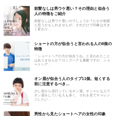
前髪なしは男ウケ悪い？その理由と似合う
人の特徴をご紹介
前髪なしは男ウケ悪いのでしょうか？たかが前髪
と思うかもしれませんが、それだけで印象は大き
く変わり...
ショートの方が似合うと言われる人の8個の
特徴
「ショートヘアの方が似合うね」と言われたこと
はありませんか？ロングヘアも素敵ですが、ショ
ートヘア...
オン眉が似合う人のタイプ11個。短くする
前に注意するべき...
少し前から流行っているオン眉。オシャレな人で
オン眉をしている人も多く、それを見てチャレン
ジしたい...
男性から見たショートヘアの女性の印象