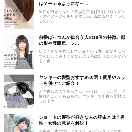
は？モテるようになっ...
男性が好きな女性の髪型と言えばやはりロングヘ
アのイメージがありますよね。風になびくサラサ
ラのロン...
前髪ぱっつんが似合う人の18個の特徴。顔
の形や雰囲気、フ...
いつも前髪を伸ばしているという方、前髪をぱっ
つんにしてみようかなと思う事はありませんか?で
も、自...
ヤンキーの髪型おすすめ10選！費用やカラ
ーも併せてご紹介！
どの世代の人であっても、一度は「ちょい悪」に
憧れたことがあるもの。ヤンキーや不良を題材に
したドラ...
ショートの髪型が好きな人の理由とは？男
性・女性の意見を解説！
今現在、貴女のヘアスタイルはロングヘアです