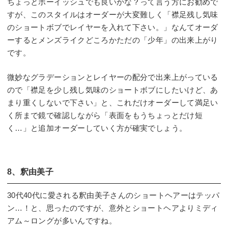
ちょっとボーイッシュでも良いかな？って言う方にお勧めで
すが、このスタイルはオーダーが大変難しく「襟足残し気味
のショートボブでレイヤーを入れて下さい。」なんてオーダ
ーするとメンズライクどころかただの「少年」の出来上がり
です。
微妙なグラデーションとレイヤーの配分で出来上がっている
ので「襟足を少し残し気味のショートボブにしたいけど、あ
まり重くしないで下さい」と、これだけオーダーして満足い
く所まで鏡で確認しながら「表面をもうちょっとだけ短
く…」と追加オーダーしていく方が確実でしょう。
8、釈由美子
30代40代に愛される釈由美子さんのショートヘアーはテッパ
ン…！と、思ったのですが、意外とショートヘアよりミディ
アム～ロングが多いんですね。