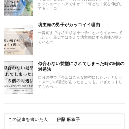
か？ショートヘアですか？「何となく髪を伸ばし
てる」「ロ...
坊主頭の男子がカッコイイ理由
一昔前までは坊主頭は小中学生というイメージで
したが、最近ではあえて坊主頭にする男性が増え
ているの...
似合わない髪型にされてしまった時の5個の
対処法
自分の中で「今回はこんな髪型にしたい」という
イメージの理想があったとしても、いざカットし
てもらっ...
この記事を書いた人
伊藤 麻衣子