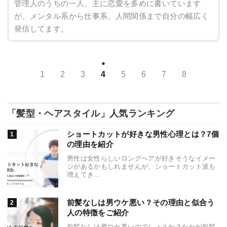
管理人のうちの一人、主に恋愛を多めに書いています
が、メンタル系から仕事系、人間関係まで自分の幅広く
発信してます。
1
2
3
4
5
6
7
8
「髪型・ヘアスタイル」人気ランキング
ショートカットが好きな男性心理とは？7個
の理由を紹介
男性は女性らしいロングヘアが好きそうなイメー
ジがあるかもしれませんが、ショートカット派も
増えてき...
前髪なしは男ウケ悪い？その理由と似合う
人の特徴をご紹介
前髪なしは男ウケ悪いのでしょうか？たかが前髪