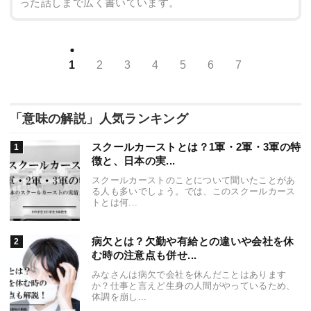
った話しまで広く書いています。
1
2
3
4
5
6
7
「意味の解説」人気ランキング
スクールカーストとは？1軍・2軍・3軍の特
徴と、日本の実...
スクールカーストのことについて聞いたことがあ
る人も多いでしょう。では、このスクールカース
トとは何...
病欠とは？欠勤や有給との違いや会社を休
む時の注意点も併せ...
みなさんは病欠で会社を休んだことはあります
か？仕事と言えど生身の人間がやっているため、
体調を崩し...