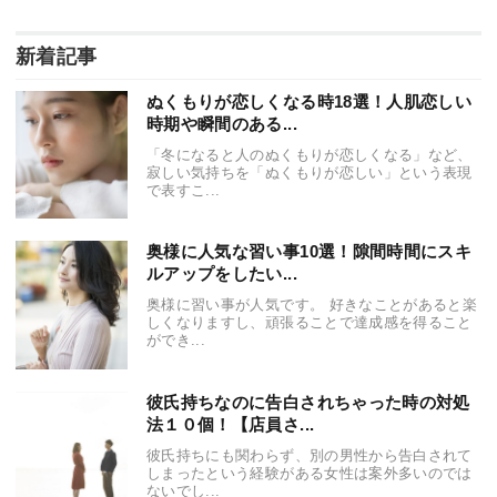
新着記事
ぬくもりが恋しくなる時18選！人肌恋しい
時期や瞬間のある...
「冬になると人のぬくもりが恋しくなる」など、
寂しい気持ちを「ぬくもりが恋しい」という表現
で表すこ...
奥様に人気な習い事10選！隙間時間にスキ
ルアップをしたい...
奥様に習い事が人気です。 好きなことがあると楽
しくなりますし、頑張ることで達成感を得ること
ができ...
彼氏持ちなのに告白されちゃった時の対処
法１０個！【店員さ...
彼氏持ちにも関わらず、別の男性から告白されて
しまったという経験がある女性は案外多いのでは
ないでし...