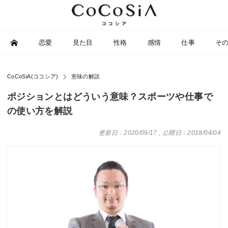
恋愛
見た目
性格
感情
仕事
そ
CoCoSiA(ココシア)
意味の解説
ポジションとはどういう意味？スポーツや仕事で
の使い方を解説
更新日：2020/09/17
,
公開日：2018/04/04