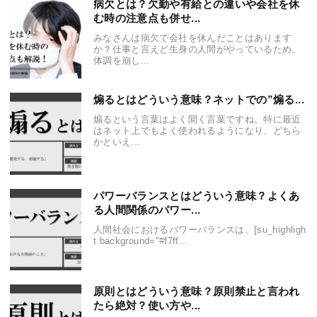
病欠とは？欠勤や有給との違いや会社を休
む時の注意点も併せ...
みなさんは病欠で会社を休んだことはあります
か？仕事と言えど生身の人間がやっているため、
体調を崩し...
煽るとはどういう意味？ネットでの”煽る...
煽るという言葉はよく聞く言葉ですね。特に最近
はネット上でもよく使われるようになり、どちら
かといえ...
パワーバランスとはどういう意味？よくあ
る人間関係のパワー...
人間社会におけるパワーバランスは、[su_highligh
t background="#f7ff...
原則とはどういう意味？原則禁止と言われ
たら絶対？使い方や...