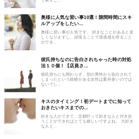
で表すこ...
奥様に人気な習い事10選！隙間時間にスキ
ルアップをしたい...
奥様に習い事が人気です。 好きなことがあると楽
しくなりますし、頑張ることで達成感を得ること
ができ...
彼氏持ちなのに告白されちゃった時の対処
法１０個！【店員さ...
彼氏持ちにも関わらず、別の男性から告白されて
しまったという経験がある女性は案外多いのでは
ないでし...
キスのタイミング！初デートまでに知って
おきたいキスまでの...
好きな人ができて、念願叶って好きな人と付き合
うことができればとても嬉しいですよね。 大好き
な人と...