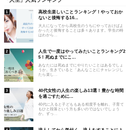
「人生」人気ランキング
高校生楽しいことランキング！やっておか
ないと後悔する16...
大人になってから高校生のうちにやっておけばよ
かったと後悔することは多々あります。学生の時
はわから...
人生で一度はやってみたいことランキング2
5！死ぬまでにこ...
あなたには死ぬまでにやりたいことはあるでしょ
うか。生きていると「あんなことにチャレンジし
たら楽し...
40代女性の人生の楽しみ13選！豊かな時間
を過ごすために...
40代に入ると子どももある程度手を離れ、子育て
もひと段落という方も多いのではないでしょう
か。ずっ...
浪人してから気付く、浪人をすることによ