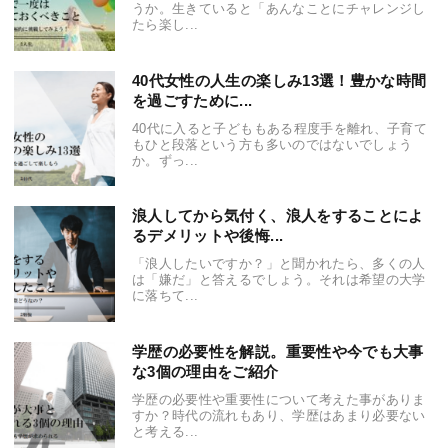
うか。生きていると「あんなことにチャレンジし
たら楽し...
40代女性の人生の楽しみ13選！豊かな時間
を過ごすために...
40代に入ると子どももある程度手を離れ、子育て
もひと段落という方も多いのではないでしょう
か。ずっ...
浪人してから気付く、浪人をすることによ
るデメリットや後悔...
「浪人したいですか？」と聞かれたら、多くの人
は「嫌だ」と答えるでしょう。それは希望の大学
に落ちて...
学歴の必要性を解説。重要性や今でも大事
な3個の理由をご紹介
学歴の必要性や重要性について考えた事がありま
すか？時代の流れもあり、学歴はあまり必要ない
と考える...