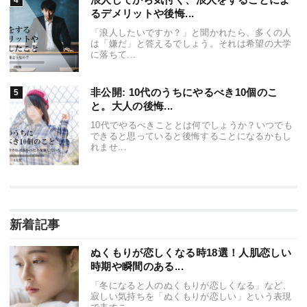
るデメリットや後悔...
「浪人したいですか？」と聞かれたら、多くの人
は「嫌だ」と答えるでしょう。それは希望の大学
に落ちて...
非公開: 10代のうちにやるべき10個のこ
と。大人の後悔...
10代でやるべきこととは何でしょうか？いつでも
できると思っていると後悔することになるかもし
れませ...
新着記事
ぬくもりが恋しくなる時18選！人肌恋しい
時期や瞬間のある...
「冬になると人のぬくもりが恋しくなる」など、
寂しい気持ちを「ぬくもりが恋しい」という表現