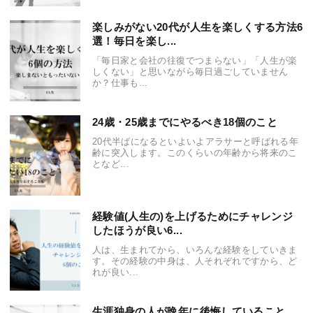
楽しみがない20代が人生を楽しくする方法6
選！毎日を楽し...
「毎日家と会社の往復でつまらない」「人生が楽
しくない」と思いながら毎日過ごしていません
か？仕事も...
24歳・25歳までにやるべき18個のこと
20代半ばになるといよいよアラサーと呼ばれる年
齢に突入します。このくらいの年齢から将来のこ
となど...
経験値(人生の)を上げるためにチャレンジ
したほうが良い6...
人は、生まれてから、いろんな経験をしていきま
す。その経験の中身は、人それぞれですから、ど
れが良い...
生涯独身の人が晩年に後悔していること