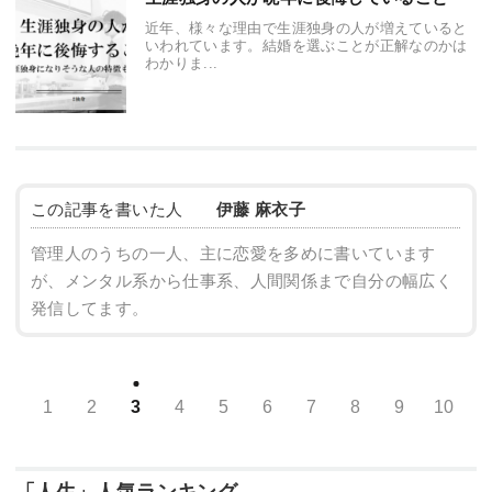
近年、様々な理由で生涯独身の人が増えていると
いわれています。結婚を選ぶことが正解なのかは
わかりま...
この記事を書いた人
伊藤 麻衣子
管理人のうちの一人、主に恋愛を多めに書いています
が、メンタル系から仕事系、人間関係まで自分の幅広く
発信してます。
1
2
3
4
5
6
7
8
9
10