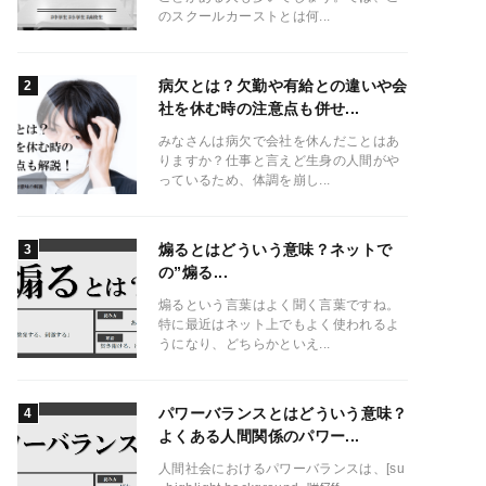
のスクールカーストとは何...
病欠とは？欠勤や有給との違いや会
社を休む時の注意点も併せ...
みなさんは病欠で会社を休んだことはあ
りますか？仕事と言えど生身の人間がや
っているため、体調を崩し...
煽るとはどういう意味？ネットで
の”煽る...
煽るという言葉はよく聞く言葉ですね。
特に最近はネット上でもよく使われるよ
うになり、どちらかといえ...
パワーバランスとはどういう意味？
よくある人間関係のパワー...
人間社会におけるパワーバランスは、[su