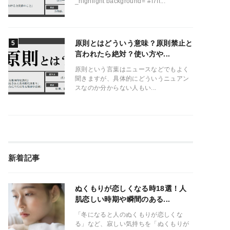
_highlight background="#f7ff...
原則とはどういう意味？原則禁止と
言われたら絶対？使い方や...
原則という言葉はニュースなどでもよく
聞きますが、具体的にどういうニュアン
スなのか分からない人もい...
新着記事
ぬくもりが恋しくなる時18選！人
肌恋しい時期や瞬間のある...
「冬になると人のぬくもりが恋しくな
る」など、寂しい気持ちを「ぬくもりが