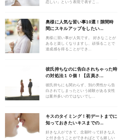
恋しい」という表現で表すこ...
奥様に人気な習い事10選！隙間時
間にスキルアップをしたい...
奥様に習い事が人気です。 好きなことが
あると楽しくなりますし、頑張ることで
達成感を得ることができ...
彼氏持ちなのに告白されちゃった時
の対処法１０個！【店員さ...
彼氏持ちにも関わらず、別の男性から告
白されてしまったという経験がある女性
は案外多いのではないでし...
キスのタイミング！初デートまでに
知っておきたいキスまでの...
好きな人ができて、念願叶って好きな人
と付き合うことができればとても嬉しい