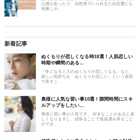
心感があったり、自然体でいられるため恋愛にも
発展しや...
新着記事
ぬくもりが恋しくなる時18選！人肌恋しい
時期や瞬間のある...
「冬になると人のぬくもりが恋しくなる」など、
寂しい気持ちを「ぬくもりが恋しい」という表現
で表すこ...
奥様に人気な習い事10選！隙間時間にスキ
ルアップをしたい...
奥様に習い事が人気です。 好きなことがあると楽
しくなりますし、頑張ることで達成感を得ること
ができ...