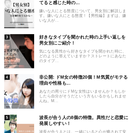
てると感じた時の...
嫌いな人にとる態度について、男女別に解説しま
す。嫌いな人にとる態度！【男性編】まずは、嫌
いな人が...
好きなタイプを聞かれた時の上手い返しを
男女別にご紹介！
気になる異性から好きなタイプを聞かれた時に、
どのように答えていますか？ストレートにあなた
のタイプ...
非公開: ドM女の特徴20個！M気質がモテる
理由や性格も...
あなたの周りにドMな女性はいませんか？もしか
したら自分がそうだという方もいるかもしれませ
んね。M...
波長が合う人の8個の特徴。異性だと恋愛に
発展しやすい！
波長が合う人とは、一緒にいると心が癒されて安