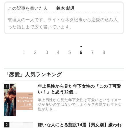
この記事を書いた人
鈴木 結月
管理人の一人です。ライトなネタ記事から恋愛の込み入
った話しまで広く書いています。
1
2
3
4
5
6
7
8
「恋愛」人気ランキング
年上男性から見た年下女性の「この子可愛
い！」と思う12個...
年上男性から見た年下女性は可愛いというイメー
ジが多いのではないでしょうか？恋愛でも年下女
性が好き...
嫌いな人にとる態度14選【男女別】嫌われ