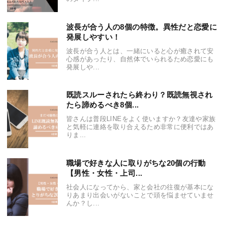
波長が合う人の8個の特徴。異性だと恋愛に
発展しやすい！
波長が合う人とは、一緒にいると心が癒されて安
心感があったり、自然体でいられるため恋愛にも
発展しや...
既読スルーされたら終わり？既読無視され
たら諦めるべき8個...
皆さんは普段LINEをよく使いますか？友達や家族
と気軽に連絡を取り合えるため非常に便利ではあ
りま...
職場で好きな人に取りがちな20個の行動
【男性・女性・上司...
社会人になってから、家と会社の往復が基本にな
りあまり出会いがないことで頭を悩ませていませ
んか？し...