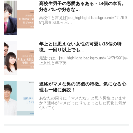
高校生男子の恋愛あるある・14個の本音。
好きバレや好きな...
高校生と言えば[su_highlight background="#f7ff9
9"]思春期真っ只...
年上とは思えない女性の可愛い13個の特
徴。一回り以上でも...
最近では、[su_highlight background="#f7ff99"]年
上女性と年下男...
連絡がマメな男の15個の特徴。気になる心
理も一緒に解説！
あなたの周りに「マメだな」と思う男性はいます
か？連絡がマメだったりちょっとした変化に気が
付いてく...