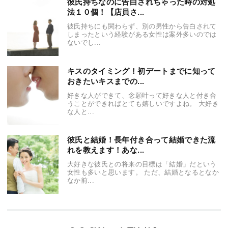
彼氏持ちなのに告白されちゃった時の対処
法１０個！【店員さ...
彼氏持ちにも関わらず、別の男性から告白されて
しまったという経験がある女性は案外多いのでは
ないでし...
キスのタイミング！初デートまでに知って
おきたいキスまでの...
好きな人ができて、念願叶って好きな人と付き合
うことができればとても嬉しいですよね。 大好き
な人と...
彼氏と結婚！長年付き合って結婚できた流
れを教えます！あな...
大好きな彼氏との将来の目標は「結婚」だという
女性も多いと思います。 ただ、結婚となるとなか
なか前...