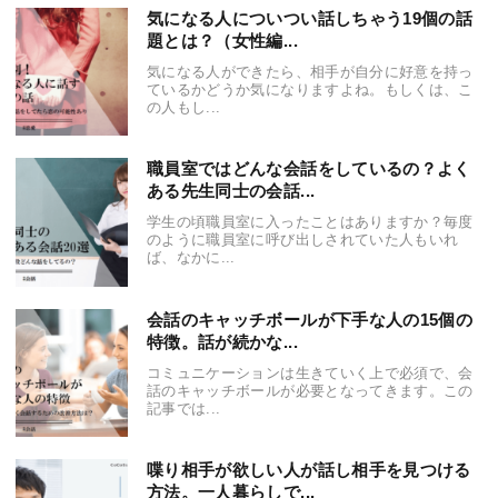
気になる人についつい話しちゃう19個の話
題とは？（女性編...
気になる人ができたら、相手が自分に好意を持っ
ているかどうか気になりますよね。もしくは、こ
の人もし...
職員室ではどんな会話をしているの？よく
ある先生同士の会話...
学生の頃職員室に入ったことはありますか？毎度
のように職員室に呼び出しされていた人もいれ
ば、なかに...
会話のキャッチボールが下手な人の15個の
特徴。話が続かな...
コミュニケーションは生きていく上で必須で、会
話のキャッチボールが必要となってきます。この
記事では...
喋り相手が欲しい人が話し相手を見つける
方法。一人暮らしで...