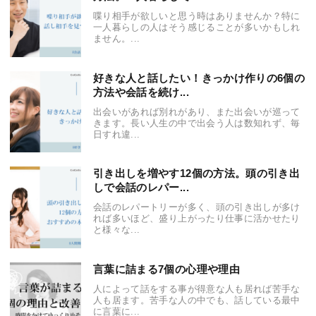
喋り相手が欲しいと思う時はありませんか？特に
一人暮らしの人はそう感じることが多いかもしれ
ません。...
好きな人と話したい！きっかけ作りの6個の
方法や会話を続け...
出会いがあれば別れがあり、また出会いが巡って
きます。長い人生の中で出会う人は数知れず、毎
日すれ違...
引き出しを増やす12個の方法。頭の引き出
しで会話のレパー...
会話のレパートリーが多く、頭の引き出しが多け
れば多いほど、盛り上がったり仕事に活かせたり
と様々な...
言葉に詰まる7個の心理や理由
人によって話をする事が得意な人も居れば苦手な
人も居ます。苦手な人の中でも、話している最中
に言葉に...