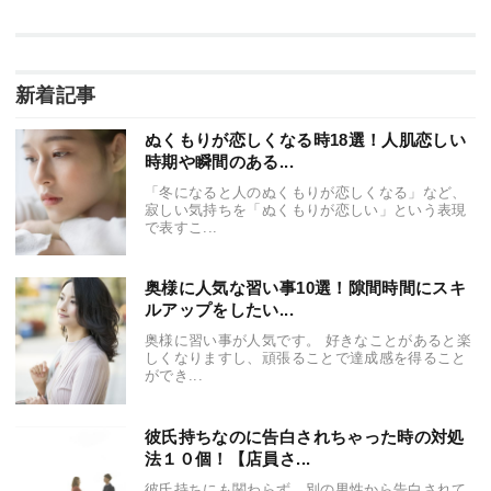
新着記事
ぬくもりが恋しくなる時18選！人肌恋しい
時期や瞬間のある...
「冬になると人のぬくもりが恋しくなる」など、
寂しい気持ちを「ぬくもりが恋しい」という表現
で表すこ...
奥様に人気な習い事10選！隙間時間にスキ
ルアップをしたい...
奥様に習い事が人気です。 好きなことがあると楽
しくなりますし、頑張ることで達成感を得ること
ができ...
彼氏持ちなのに告白されちゃった時の対処
法１０個！【店員さ...
彼氏持ちにも関わらず、別の男性から告白されて