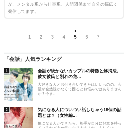
が、メンタル系から仕事系、人間関係まで自分の幅広く
発信してます。
1
2
3
4
5
6
7
「会話」人気ランキング
会話が続かないカップルの特徴と解消法。
彼女彼氏と別れの危...
大好きな人とお付き合いできたはいいものの、会
話が全然続かなくて困るとお悩みではありません
か？今ま...
気になる人についつい話しちゃう19個の話
題とは？（女性編...
気になる人ができたら、相手が自分に好意を持っ
ているかどうか気になりますよね。もしくは、こ