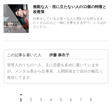
無能な人・役に立たない人の11個の特徴と
改善策
仕事をしていると様々な人と関わりを持ちます。
たくさんの人と一緒に仕事をする中で、ミスばか
りしたり...
この記事を書いた人
伊藤 麻衣子
管理人のうちの一人、主に恋愛を多めに書いています
が、メンタル系から仕事系、人間関係まで自分の幅広く
発信してます。
1
2
3
4
5
6
7
8