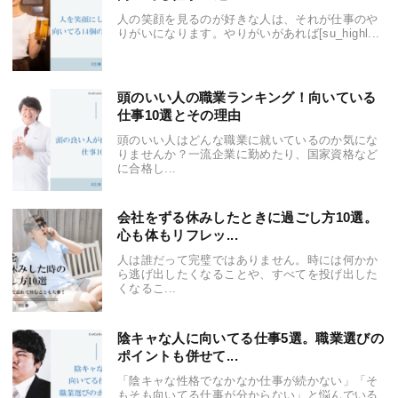
人の笑顔を見るのが好きな人は、それが仕事のや
りがいになります。やりがいがあれば[su_highl...
頭のいい人の職業ランキング！向いている
仕事10選とその理由
頭のいい人はどんな職業に就いているのか気にな
りませんか？一流企業に勤めたり、国家資格など
に合格し...
会社をずる休みしたときに過ごし方10選。
心も体もリフレッ...
人は誰だって完璧ではありません。時には何かか
ら逃げ出したくなることや、すべてを投げ出した
くなるこ...
陰キャな人に向いてる仕事5選。職業選びの
ポイントも併せて...
「陰キャな性格でなかなか仕事が続かない」「そ
もそも向いてる仕事が分からない」と悩んでいる