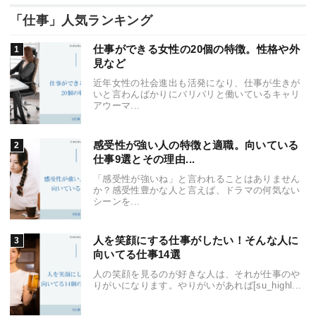
「仕事」人気ランキング
仕事ができる女性の20個の特徴。性格や外
見など
近年女性の社会進出も活発になり、仕事が生きが
いと言わんばかりにバリバリと働いているキャリ
アウーマ...
感受性が強い人の特徴と適職。向いている
仕事9選とその理由...
「感受性が強いね」と言われることはありません
か？感受性豊かな人と言えば、ドラマの何気ない
シーンを...
人を笑顔にする仕事がしたい！そんな人に
向いてる仕事14選
人の笑顔を見るのが好きな人は、それが仕事のや
りがいになります。やりがいがあれば[su_highl...