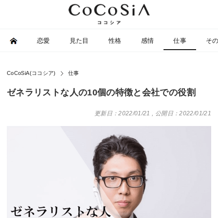
恋愛
見た目
性格
感情
仕事
そ
CoCoSiA(ココシア)
仕事
ゼネラリストな人の10個の特徴と会社での役割
更新日：2022/01/21
,
公開日：2022/01/21