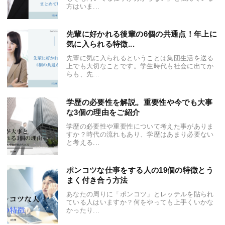
方はいま...
先輩に好かれる後輩の6個の共通点！年上に
気に入られる特徴...
先輩に気に入られるということは集団生活を送る
上でも大切なことです。学生時代も社会に出てか
らも、先...
学歴の必要性を解説。重要性や今でも大事
な3個の理由をご紹介
学歴の必要性や重要性について考えた事がありま
すか？時代の流れもあり、学歴はあまり必要ない
と考える...
ポンコツな仕事をする人の19個の特徴とう
まく付き合う方法
あなたの周りに「ポンコツ」とレッテルを貼られ
ている人はいますか？何をやっても上手くいかな
かったり...