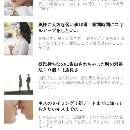
寂しい気持ちを「ぬくもりが恋しい」という表現
で表すこ...
奥様に人気な習い事10選！隙間時間にスキ
ルアップをしたい...
奥様に習い事が人気です。 好きなことがあると楽
しくなりますし、頑張ることで達成感を得ること
ができ...
彼氏持ちなのに告白されちゃった時の対処
法１０個！【店員さ...
彼氏持ちにも関わらず、別の男性から告白されて
しまったという経験がある女性は案外多いのでは
ないでし...
キスのタイミング！初デートまでに知って
おきたいキスまでの...
好きな人ができて、念願叶って好きな人と付き合
うことができればとても嬉しいですよね。 大好き
な人と...