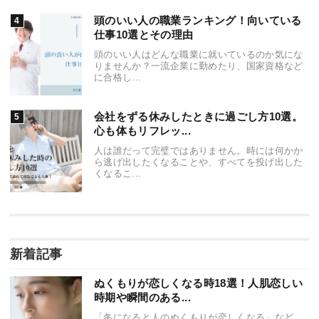
頭のいい人の職業ランキング！向いている
仕事10選とその理由
頭のいい人はどんな職業に就いているのか気にな
りませんか？一流企業に勤めたり、国家資格など
に合格し...
会社をずる休みしたときに過ごし方10選。
心も体もリフレッ...
人は誰だって完璧ではありません。時には何かか
ら逃げ出したくなることや、すべてを投げ出した
くなるこ...
新着記事
ぬくもりが恋しくなる時18選！人肌恋しい
時期や瞬間のある...
「冬になると人のぬくもりが恋しくなる」など、