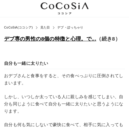
CoCoSiA(ココシア)
見た目
デブ・ぽっちゃり
デブ専の男性の8個の特徴と心理。で...
（続き8）
自分も一緒に太りたい
おデブさんと食事をすると、その食べっぷりに圧倒されてし
まいます。
しかし、いつしか太っている人に親しみを感じてしまい、自
分も同じように食べて自分も一緒に太りたいと思うようにな
ります。
自分も何も気にしないで豪快に食べて、相手に気に入っても