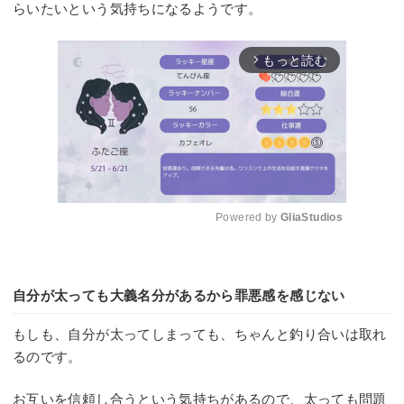
らいたいという気持ちになるようです。
もっと読む
arrow_forward_ios
Powered by 
GliaStudios
Mute
自分が太っても大義名分があるから罪悪感を感じない
もしも、自分が太ってしまっても、ちゃんと釣り合いは取れ
るのです。
お互いを信頼し合うという気持ちがあるので、太っても問題