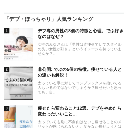
「デブ・ぽっちゃり」人気ランキング
デブ専の男性の8個の特徴と心理。でぶ好き
なのはなぜ？
女性のみなさんは「男性は皆痩せていてスタイル
の良い女性が好き」というイメージを持っていま
せんか？...
非公開: でぶの5個の特徴。痩せている人と
の違いも解説！
太っている事に対してコンプレックスを抱いてる
人もいるのではないでしょうか？痩せたいと思っ
ても、自...
痩せたら変わること12選。デブをやめたら
変わったいいこと...
太っていても別に不自由はないし痩せることのメ
リットが感じられないと、なかなか痩せようとは