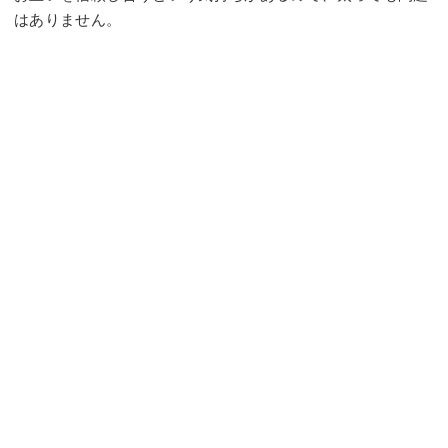
はありません。