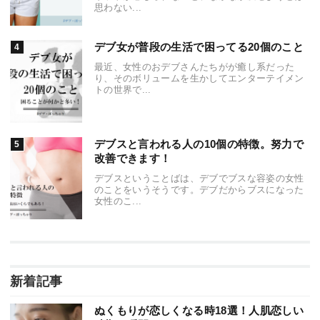
思わない...
デブ女が普段の生活で困ってる20個のこと
最近、女性のおデブさんたちがが癒し系だった
り、そのボリュームを生かしてエンターテイメン
トの世界で...
デブスと言われる人の10個の特徴。努力で
改善できます！
デブスということばは、デブでブスな容姿の女性
のことをいうそうです。デブだからブスになった
女性のこ...
新着記事
ぬくもりが恋しくなる時18選！人肌恋しい