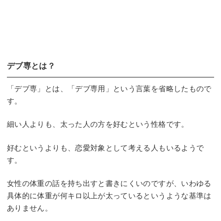
デブ専とは？
「デブ専」とは、「デブ専用」という言葉を省略したもので
す。
細い人よりも、太った人の方を好むという性格です。
好むというよりも、恋愛対象として考える人もいるようで
す。
女性の体重の話を持ち出すと書きにくいのですが、いわゆる
具体的に体重が何キロ以上が太っているというような基準は
ありません。