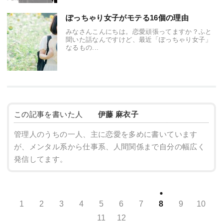
ぽっちゃり女子がモテる16個の理由
みなさんこんにちは。恋愛頑張ってますか？ふと
聞いた話なんですけど、最近「ぽっちゃり女子」
なるもの...
この記事を書いた人
伊藤 麻衣子
管理人のうちの一人、主に恋愛を多めに書いています
が、メンタル系から仕事系、人間関係まで自分の幅広く
発信してます。
1
2
3
4
5
6
7
8
9
10
11
12