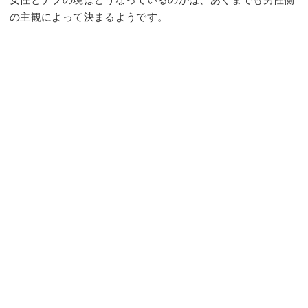
の主観によって決まるようです。