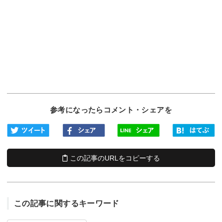
参考になったらコメント・シェアを
この記事のURLをコピーする
この記事に関するキーワード