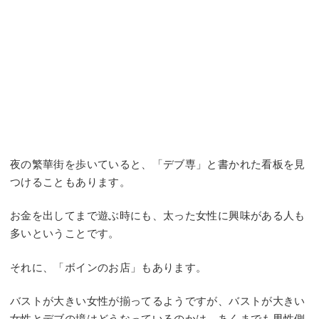
夜の繁華街を歩いていると、「デブ専」と書かれた看板を見
つけることもあります。
お金を出してまで遊ぶ時にも、太った女性に興味がある人も
多いということです。
それに、「ボインのお店」もあります。
バストが大きい女性が揃ってるようですが、バストが大きい
女性とデブの境はどうなっているのかは、あくまでも男性側