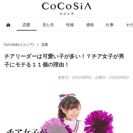
恋愛
見た目
性格
感情
仕事
そ
CoCoSiA(ココシア)
恋愛
チアリーダーは可愛い子が多い！？チア女子が男
子にモテる１１個の理由！
更新日：2022/08/02
,
公開日：2022/08/02