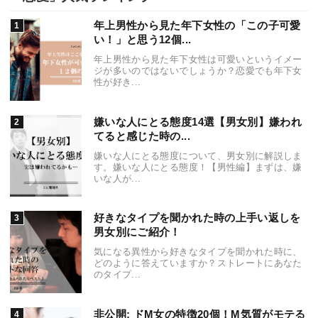
年上男性から見た年下女性の「この子可愛
い！」と思う12個...
年上男性から見た年下女性は可愛いというイメー
ジが多いのではないでしょうか？恋愛でも年下女
性が好き...
嫌いな人にとる態度14選【男女別】嫌われ
てると感じた時の...
嫌いな人にとる態度について、男女別に解説しま
す。嫌いな人にとる態度！【男性編】まずは、嫌
いな人が...
好きなタイプを聞かれた時の上手い返しを
男女別にご紹介！
気になる異性から好きなタイプを聞かれた時に、
どのように答えていますか？ストレートにあなた
のタイプ...
非公開: ドM女の特徴20個！M気質がモテる