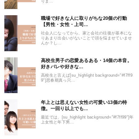
りま...
職場で好きな人に取りがちな20個の行動
【男性・女性・上司...
社会人になってから、家と会社の往復が基本にな
りあまり出会いがないことで頭を悩ませていませ
んか？し...
高校生男子の恋愛あるある・14個の本音。
好きバレや好きな...
高校生と言えば[su_highlight background="#f7ff9
9"]思春期真っ只...
年上とは思えない女性の可愛い13個の特
徴。一回り以上でも...
最近では、[su_highlight background="#f7ff99"]年
上女性と年下男...