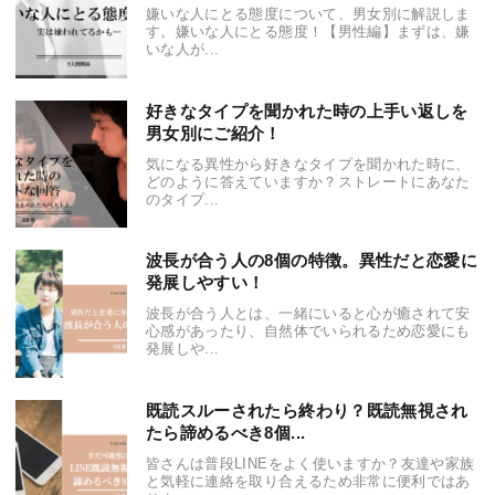
嫌いな人にとる態度について、男女別に解説しま
す。嫌いな人にとる態度！【男性編】まずは、嫌
いな人が...
好きなタイプを聞かれた時の上手い返しを
男女別にご紹介！
気になる異性から好きなタイプを聞かれた時に、
どのように答えていますか？ストレートにあなた
のタイプ...
波長が合う人の8個の特徴。異性だと恋愛に
発展しやすい！
波長が合う人とは、一緒にいると心が癒されて安
心感があったり、自然体でいられるため恋愛にも
発展しや...
既読スルーされたら終わり？既読無視され
たら諦めるべき8個...
皆さんは普段LINEをよく使いますか？友達や家族
と気軽に連絡を取り合えるため非常に便利ではあ