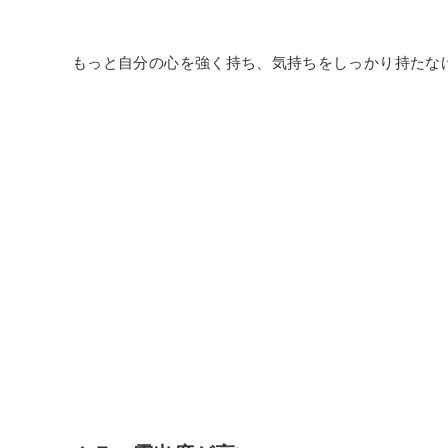
もっと自分の心を強く持ち、気持ちをしっかり持たな