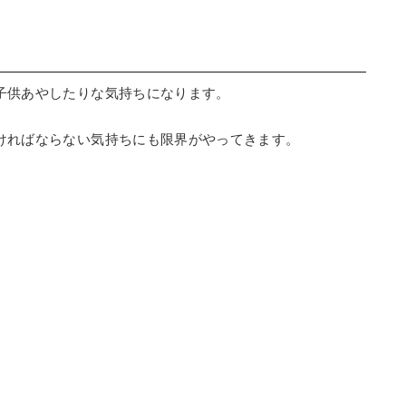
子供あやしたりな気持ちになります。
ければならない気持ちにも限界がやってきます。