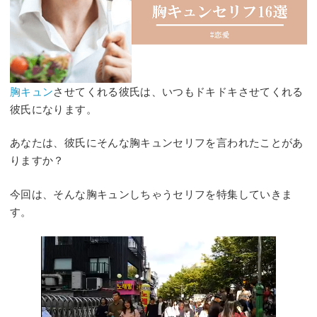
胸キュン
させてくれる彼氏は、いつもドキドキさせてくれる
彼氏になります。
あなたは、彼氏にそんな胸キュンセリフを言われたことがあ
りますか？
今回は、そんな胸キュンしちゃうセリフを特集していきま
す。