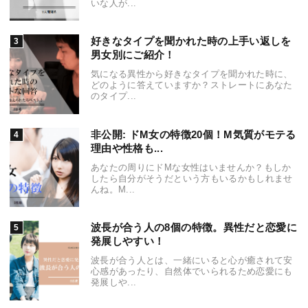
いな人が...
好きなタイプを聞かれた時の上手い返しを
男女別にご紹介！
気になる異性から好きなタイプを聞かれた時に、
どのように答えていますか？ストレートにあなた
のタイプ...
非公開: ドM女の特徴20個！M気質がモテる
理由や性格も...
あなたの周りにドMな女性はいませんか？もしか
したら自分がそうだという方もいるかもしれませ
んね。M...
波長が合う人の8個の特徴。異性だと恋愛に
発展しやすい！
波長が合う人とは、一緒にいると心が癒されて安
心感があったり、自然体でいられるため恋愛にも
発展しや...