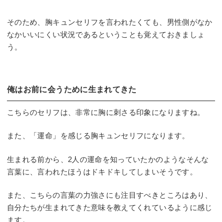
そのため、胸キュンセリフを言われたくても、男性側がなか
なかいいにくい状況であるということも覚えておきましょ
う。
俺はお前に会うために生まれてきた
こちらのセリフは、非常に胸に刺さる印象になりますね。
また、「運命」を感じる胸キュンセリフになります。
生まれる前から、2人の運命を知っていたかのようなそんな
言葉に、言われたほうはドキドキしてしまいそうです。
また、こちらの言葉の力強さにも注目すべきところはあり、
自分たちが生まれてきた意味を教えてくれているように感じ
ます。