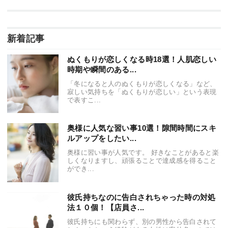
新着記事
ぬくもりが恋しくなる時18選！人肌恋しい
時期や瞬間のある...
「冬になると人のぬくもりが恋しくなる」など、
寂しい気持ちを「ぬくもりが恋しい」という表現
で表すこ...
奥様に人気な習い事10選！隙間時間にスキ
ルアップをしたい...
奥様に習い事が人気です。 好きなことがあると楽
しくなりますし、頑張ることで達成感を得ること
ができ...
彼氏持ちなのに告白されちゃった時の対処
法１０個！【店員さ...
彼氏持ちにも関わらず、別の男性から告白されて