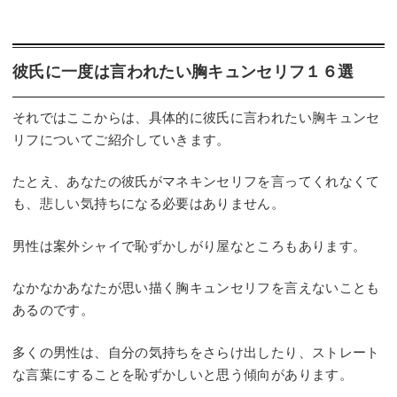
彼氏に一度は言われたい胸キュンセリフ１６選
それではここからは、具体的に彼氏に言われたい胸キュンセ
リフについてご紹介していきます。
たとえ、あなたの彼氏がマネキンセリフを言ってくれなくて
も、悲しい気持ちになる必要はありません。
男性は案外シャイで恥ずかしがり屋なところもあります。
なかなかあなたが思い描く胸キュンセリフを言えないことも
あるのです。
多くの男性は、自分の気持ちをさらけ出したり、ストレート
な言葉にすることを恥ずかしいと思う傾向があります。