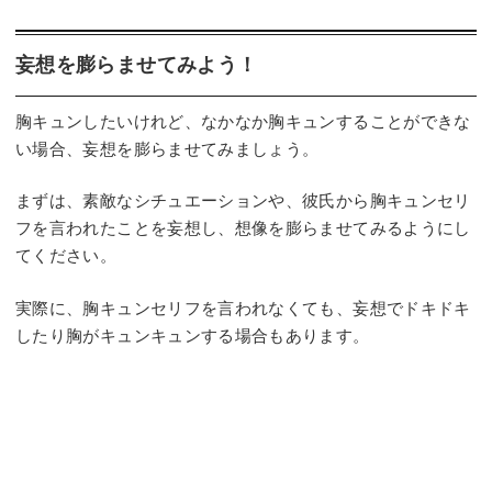
妄想を膨らませてみよう！
胸キュンしたいけれど、なかなか胸キュンすることができな
い場合、妄想を膨らませてみましょう。
まずは、素敵なシチュエーションや、彼氏から胸キュンセリ
フを言われたことを妄想し、想像を膨らませてみるようにし
てください。
実際に、胸キュンセリフを言われなくても、妄想でドキドキ
したり胸がキュンキュンする場合もあります。