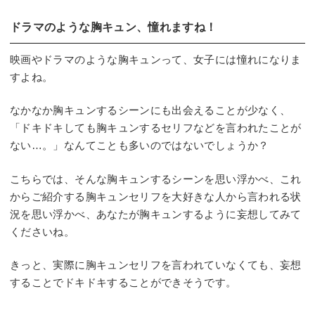
ドラマのような胸キュン、憧れますね！
映画やドラマのような胸キュンって、女子には憧れになりま
すよね。
なかなか胸キュンするシーンにも出会えることが少なく、
「ドキドキしても胸キュンするセリフなどを言われたことが
ない…。」なんてことも多いのではないでしょうか？
こちらでは、そんな胸キュンするシーンを思い浮かべ、これ
からご紹介する胸キュンセリフを大好きな人から言われる状
況を思い浮かべ、あなたが胸キュンするように妄想してみて
くださいね。
きっと、実際に胸キュンセリフを言われていなくても、妄想
することでドキドキすることができそうです。