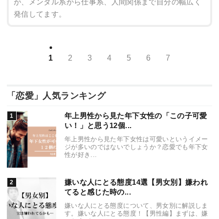
が、メンタル系から仕事系、人間関係まで自分の幅広く
発信してます。
1
2
3
4
5
6
7
「恋愛」人気ランキング
年上男性から見た年下女性の「この子可愛
い！」と思う12個...
年上男性から見た年下女性は可愛いというイメー
ジが多いのではないでしょうか？恋愛でも年下女
性が好き...
嫌いな人にとる態度14選【男女別】嫌われ
てると感じた時の...
嫌いな人にとる態度について、男女別に解説しま
す。嫌いな人にとる態度！【男性編】まずは、嫌