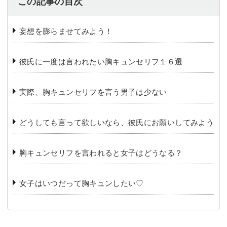
この記事の目次
妄想を膨らませてみよう！
彼氏に一度は言われたい胸キュンセリフ１６選
実際、胸キュンセリフを言う男子は少ない
どうしても言って欲しいなら、彼氏にお願いしてみよう
胸キュンセリフを言われると女子はどうなる？
女子はいつだって胸キュンしたい♡